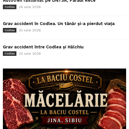
Autotren răsturnat pe DN73A, Pârâul Rece
24 iulie 2026
Codlea
Grav accident în Codlea. Un tânăr și-a pierdut viața
23 iulie 2026
Codlea
Grav accident între Codlea și Hălchiu
23 iulie 2026
Codlea