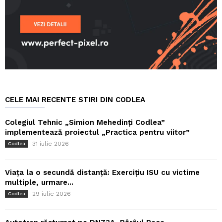
CELE MAI RECENTE STIRI DIN CODLEA
Colegiul Tehnic „Simion Mehedinți Codlea”
implementează proiectul „Practica pentru viitor”
31 iulie 2026
Codlea
Viața la o secundă distanță: Exercițiu ISU cu victime
multiple, urmare...
29 iulie 2026
Codlea