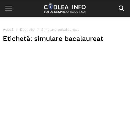
Acasă
Etichete
Simulare bacalaureat
Etichetă: simulare bacalaureat