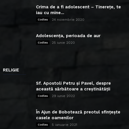
Crima de a fi adolescent – Tinerețe, te
iau cu mine...
24 noiembrie 2020
Codlea
Adolescența, perioada de aur
25 iunie 2020
Codlea
RELIGIE
Sf. Apostoli Petru și Pavel, despre
această sărbătoare a creștinătății
29 iunie 2022
Codlea
În Ajun de Bobotează preotul sfințește
casele oamenilor
5 ianuarie 2021
Codlea