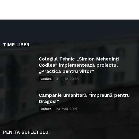
TIMP LIBER
Colegiul Tehnic „Simion Mehedinți
Codlea” implementează proiectul
„Practica pentru viitor”
31 iulie 2026
Codlea
Campanie umanitară ”Împreună pentru
Dragoș!”
24 mai 2026
Codlea
PENITA SUFLETULUI