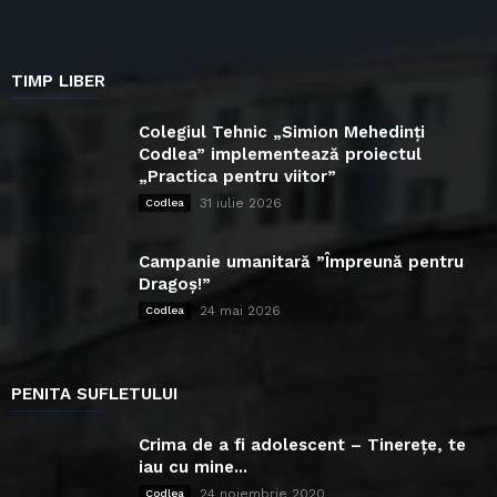
TIMP LIBER
Colegiul Tehnic „Simion Mehedinți
Codlea” implementează proiectul
„Practica pentru viitor”
31 iulie 2026
Codlea
Campanie umanitară ”Împreună pentru
Dragoș!”
24 mai 2026
Codlea
PENITA SUFLETULUI
Crima de a fi adolescent – Tinerețe, te
iau cu mine...
24 noiembrie 2020
Codlea