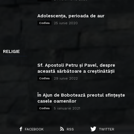
Adolescența, perioada de aur
25 iunie 2020
Codlea
RELIGIE
Sf. Apostoli Petru și Pavel, despre
această sărbătoare a creștinătății
29 iunie 2022
Codlea
În Ajun de Bobotează preotul sfințește
casele oamenilor
5 ianuarie 2021
Codlea
FACEBOOK
RSS
TWITTER