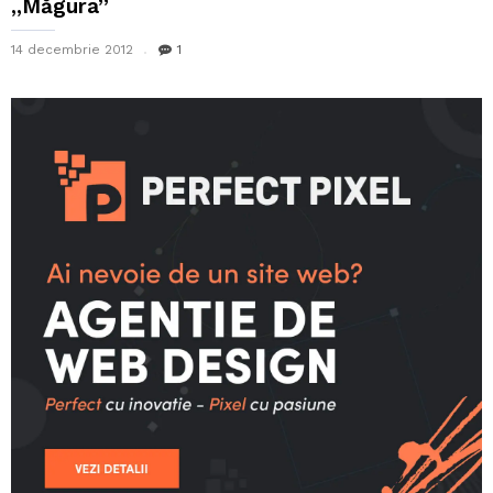
,,Măgura”
14 decembrie 2012
1