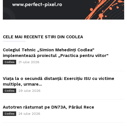
CELE MAI RECENTE STIRI DIN CODLEA
Colegiul Tehnic „Simion Mehedinți Codlea”
implementează proiectul „Practica pentru viitor”
31 iulie 2026
Codlea
Viața la o secundă distanță: Exercițiu ISU cu victime
multiple, urmare...
29 iulie 2026
Codlea
Autotren răsturnat pe DN73A, Pârâul Rece
24 iulie 2026
Codlea