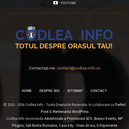
YOUTUBE
Contactați-ne:
contact@codlea-info.ro
HOME
DESPRE NOI
SITEMAP
CONTACT
© 2010 - 2026 Codlea Info - Toate Drepturile Rezervate. In colaborare cu
Perfect
Pixel
&
Mentenanta WordPress
Codlea Info recomanda
Advertoriale si Promovare SEO
,
Brasov Events
,
WP
Plugins
,
Sali Nunta Romania
,
Casa Edy - Viseu de sus
,
Echipamente