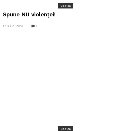
Codlea
Spune NU violenței!
17 iulie 2026
0
Codlea