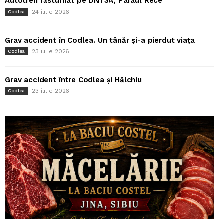
Autotren răsturnat pe DN73A, Pârâul Rece
24 iulie 2026
Codlea
Grav accident în Codlea. Un tânăr și-a pierdut viața
23 iulie 2026
Codlea
Grav accident între Codlea și Hălchiu
23 iulie 2026
Codlea