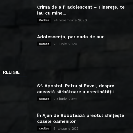
Crima de a fi adolescent – Tinerețe, te
iau cu mine...
24 noiembrie 2020
Codlea
Adolescența, perioada de aur
25 iunie 2020
Codlea
RELIGIE
Sf. Apostoli Petru și Pavel, despre
această sărbătoare a creștinătății
29 iunie 2022
Codlea
În Ajun de Bobotează preotul sfințește
casele oamenilor
5 ianuarie 2021
Codlea