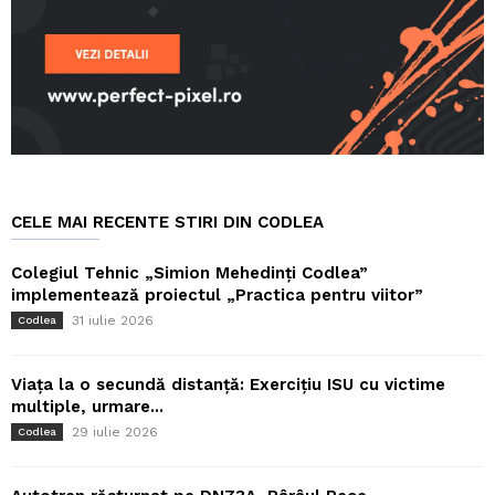
CELE MAI RECENTE STIRI DIN CODLEA
Colegiul Tehnic „Simion Mehedinți Codlea”
implementează proiectul „Practica pentru viitor”
31 iulie 2026
Codlea
Viața la o secundă distanță: Exercițiu ISU cu victime
multiple, urmare...
29 iulie 2026
Codlea