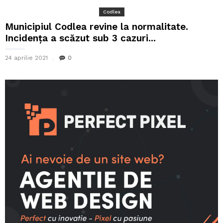
Codlea
Municipiul Codlea revine la normalitate.
Incidența a scăzut sub 3 cazuri...
24 aprilie 2021
0