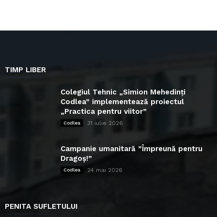
TIMP LIBER
Colegiul Tehnic „Simion Mehedinți
Codlea” implementează proiectul
„Practica pentru viitor”
31 iulie 2026
Codlea
Campanie umanitară ”Împreună pentru
Dragoș!”
24 mai 2026
Codlea
PENITA SUFLETULUI