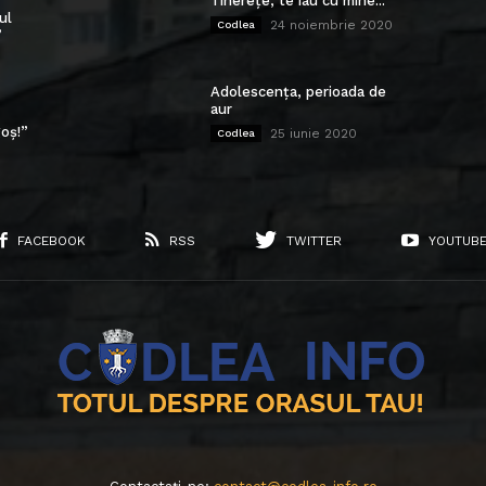
Tinerețe, te iau cu mine...
ul
24 noiembrie 2020
Codlea
”
Adolescența, perioada de
aur
oș!”
25 iunie 2020
Codlea
FACEBOOK
RSS
TWITTER
YOUTUB