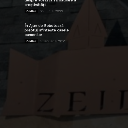
despre această sărbătoare a
creștinătății
29 iunie 2022
Codlea
În Ajun de Bobotează
preotul sfințește casele
oamenilor
5 ianuarie 2021
Codlea
E