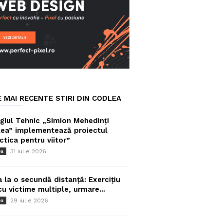
E MAI RECENTE STIRI DIN CODLEA
giul Tehnic „Simion Mehedinți
ea” implementează proiectul
ctica pentru viitor”
31 iulie 2026
ea
a la o secundă distanță: Exercițiu
cu victime multiple, urmare...
29 iulie 2026
ea