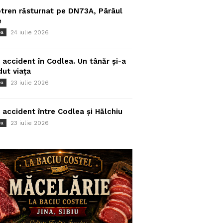
tren răsturnat pe DN73A, Pârâul
e
24 iulie 2026
ea
 accident în Codlea. Un tânăr și-a
dut viața
23 iulie 2026
ea
 accident între Codlea și Hălchiu
23 iulie 2026
ea