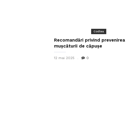
Codlea
Recomandări privind prevenirea
mușcăturii de căpușe
12 mai 2025
0