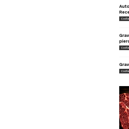
Auto
Rec
Codl
Grav
pier
Codl
Grav
Codl