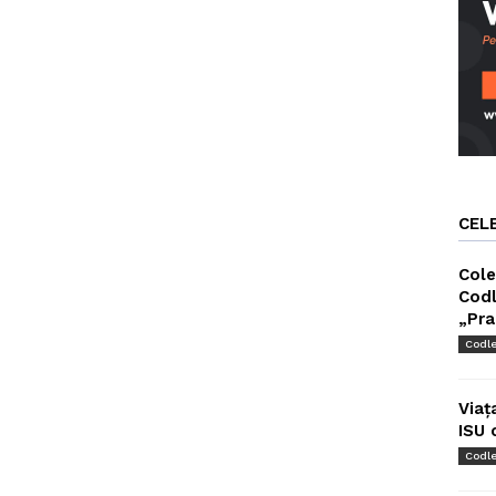
CEL
Cole
Codl
„Pra
Codl
Viaț
ISU 
Codl