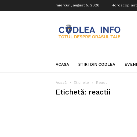
miercuri, august 5, 2026
Horoscop ast
Codlea
Info
ACASA
STIRI DIN CODLEA
EVEN
Acasă
Etichete
Reactii
Etichetă: reactii