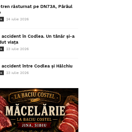
tren răsturnat pe DN73A, Pârâul
e
24 iulie 2026
ea
 accident în Codlea. Un tânăr și-a
dut viața
23 iulie 2026
ea
 accident între Codlea și Hălchiu
23 iulie 2026
ea