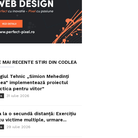
E MAI RECENTE STIRI DIN CODLEA
giul Tehnic „Simion Mehedinți
ea” implementează proiectul
ctica pentru viitor”
31 iulie 2026
ea
a la o secundă distanță: Exercițiu
cu victime multiple, urmare...
29 iulie 2026
ea