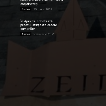
despre această sărbătoare a
creștinătății
29 iunie 2022
Codlea
În Ajun de Bobotează
preotul sfințește casele
oamenilor
5 ianuarie 2021
Codlea
E