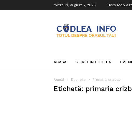
miercuri, august 5, 2026
Horoscop ast
Codlea
Info
ACASA
STIRI DIN CODLEA
EVEN
Acasă
Etichete
Primaria crizbav
Etichetă: primaria criz