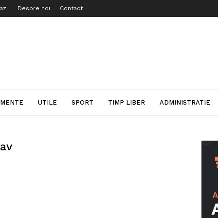
azi
Despre noi
Contact
IMENTE
UTILE
SPORT
TIMP LIBER
ADMINISTRATIE
bav