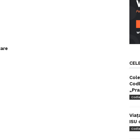
tare
CEL
Cole
Codl
„Pra
Codl
Viaț
ISU 
Codl