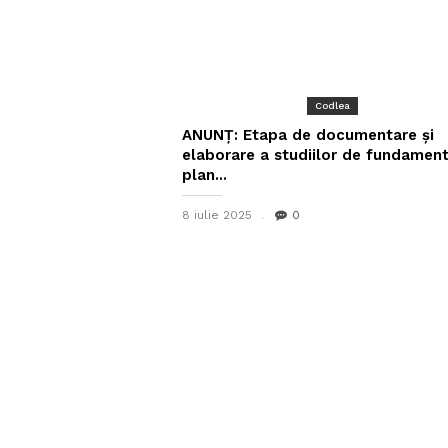
Codlea
ANUNȚ: Etapa de documentare și
elaborare a studiilor de fundamen
plan...
8 iulie 2025
0