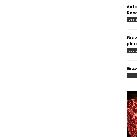
Auto
Rec
Codl
Grav
pier
Codl
Grav
Codl