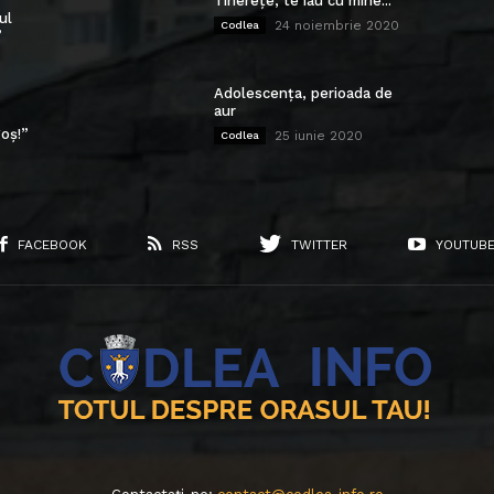
Tinerețe, te iau cu mine...
ul
24 noiembrie 2020
Codlea
”
Adolescența, perioada de
aur
oș!”
25 iunie 2020
Codlea
FACEBOOK
RSS
TWITTER
YOUTUB