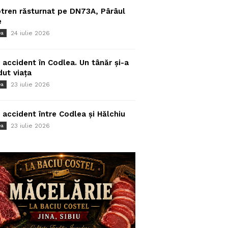
tren răsturnat pe DN73A, Pârâul
e
24 iulie 2026
ea
 accident în Codlea. Un tânăr și-a
dut viața
23 iulie 2026
ea
 accident între Codlea și Hălchiu
23 iulie 2026
ea