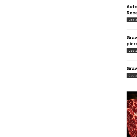
Auto
Rec
Codl
Grav
pier
Codl
Grav
Codl