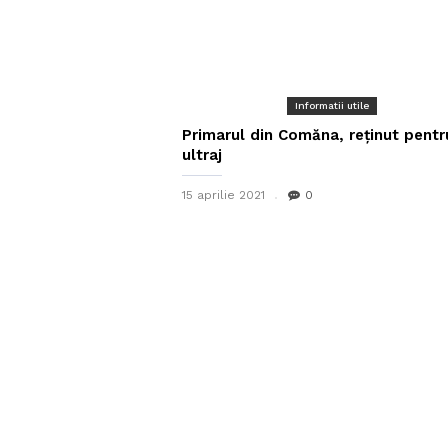
Informatii utile
Primarul din Comăna, reținut pentr
ultraj
15 aprilie 2021
0