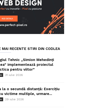
E MAI RECENTE STIRI DIN CODLEA
giul Tehnic „Simion Mehedinți
ea” implementează proiectul
ctica pentru viitor”
31 iulie 2026
ea
a la o secundă distanță: Exercițiu
cu victime multiple, urmare...
29 iulie 2026
ea