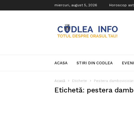
miercuri, august 5, 2026
Horoscop ast
Codlea
Info
ACASA
STIRI DIN CODLEA
EVEN
Acasă
Etichete
Pestera dambovicioar
Etichetă: pestera damb