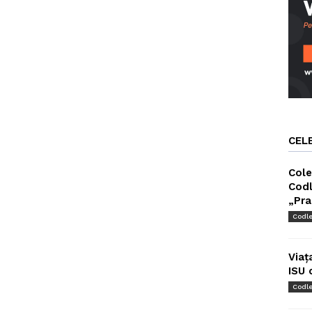
CEL
Cole
Codl
„Pra
Codl
Viaț
ISU 
Codl