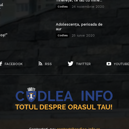
Tinerețe, te iau cu mine...
ul
24 noiembrie 2020
Codlea
”
Adolescența, perioada de
aur
oș!”
25 iunie 2020
Codlea
FACEBOOK
RSS
TWITTER
YOUTUB