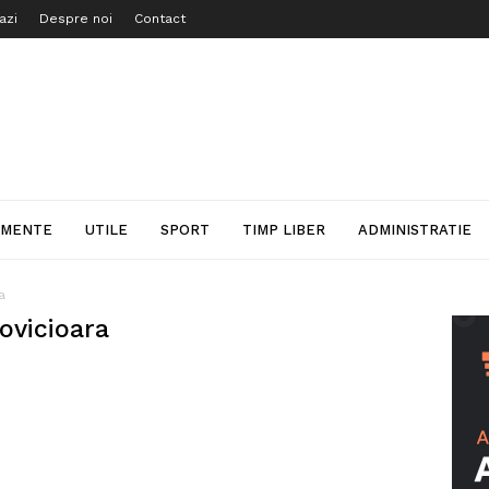
azi
Despre noi
Contact
IMENTE
UTILE
SPORT
TIMP LIBER
ADMINISTRATIE
a
ovicioara