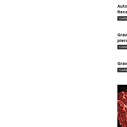
Auto
Rec
Codl
Grav
pier
Codl
Grav
Codl