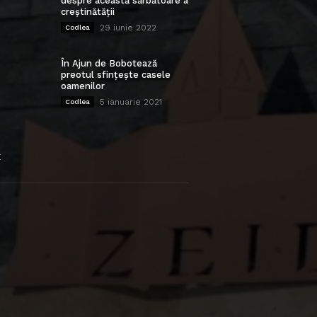
despre această sărbătoare a
creștinătății
29 iunie 2022
Codlea
În Ajun de Bobotează
preotul sfințește casele
oamenilor
5 ianuarie 2021
Codlea
E