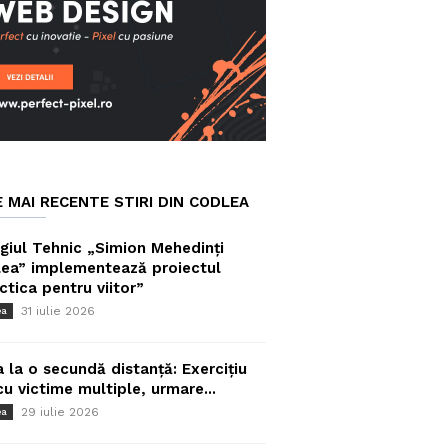
E MAI RECENTE STIRI DIN CODLEA
giul Tehnic „Simion Mehedinți
ea” implementează proiectul
ctica pentru viitor”
31 iulie 2026
ea
a la o secundă distanță: Exercițiu
cu victime multiple, urmare...
29 iulie 2026
ea