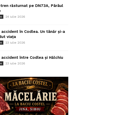
tren răsturnat pe DN73A, Pârâul
e
24 iulie 2026
ea
 accident în Codlea. Un tânăr și-a
dut viața
23 iulie 2026
ea
 accident între Codlea și Hălchiu
23 iulie 2026
ea