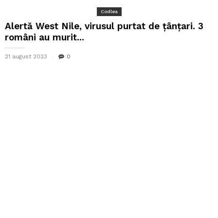
Codlea
Alertă West Nile, virusul purtat de țânțari. 3
români au murit...
21 august 2023
0