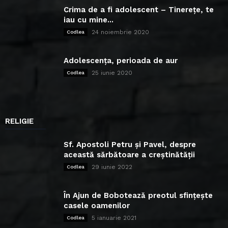
Crima de a fi adolescent – Tinerețe, te
iau cu mine...
24 noiembrie 2020
Codlea
Adolescența, perioada de aur
25 iunie 2020
Codlea
RELIGIE
Sf. Apostoli Petru și Pavel, despre
această sărbătoare a creștinătății
29 iunie 2022
Codlea
În Ajun de Bobotează preotul sfințește
casele oamenilor
5 ianuarie 2021
Codlea