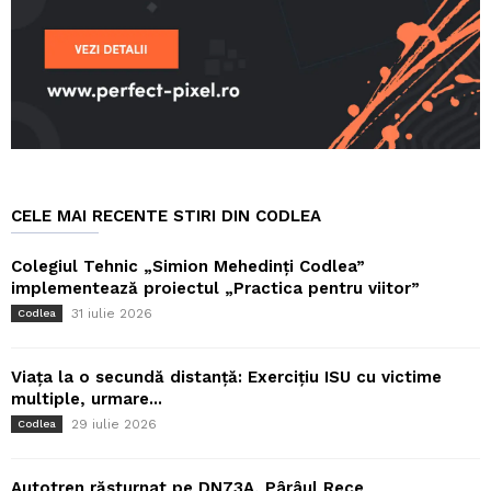
CELE MAI RECENTE STIRI DIN CODLEA
Colegiul Tehnic „Simion Mehedinți Codlea”
implementează proiectul „Practica pentru viitor”
31 iulie 2026
Codlea
Viața la o secundă distanță: Exercițiu ISU cu victime
multiple, urmare...
29 iulie 2026
Codlea
Autotren răsturnat pe DN73A, Pârâul Rece