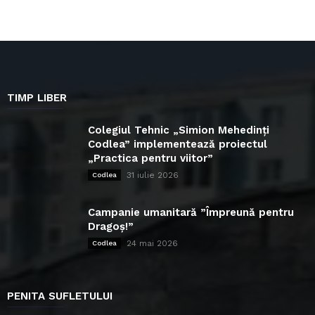
TIMP LIBER
Colegiul Tehnic „Simion Mehedinți
Codlea” implementează proiectul
„Practica pentru viitor”
31 iulie 2026
Codlea
Campanie umanitară ”Împreună pentru
Dragoș!”
24 mai 2026
Codlea
PENITA SUFLETULUI