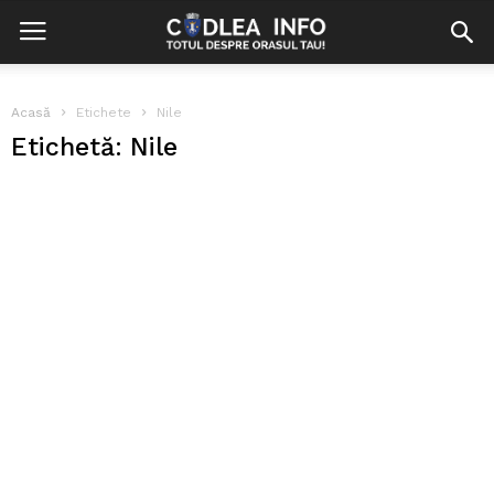
Acasă
Etichete
Nile
Etichetă: Nile