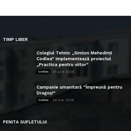
TIMP LIBER
Colegiul Tehnic „Simion Mehedinți
Codlea” implementează proiectul
„Practica pentru viitor”
31 iulie 2026
Codlea
Campanie umanitară ”Împreună pentru
Dragoș!”
24 mai 2026
Codlea
PENITA SUFLETULUI