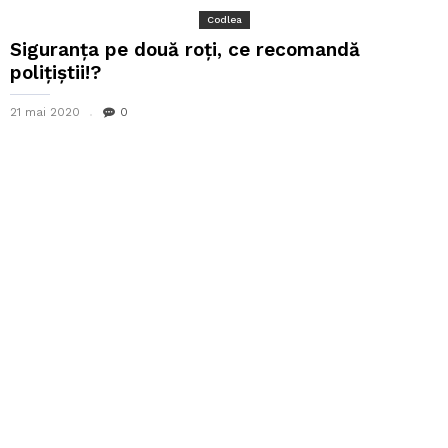
Codlea
Siguranța pe două roți, ce recomandă
polițiștii!?
21 mai 2020
0