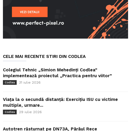
CELE MAI RECENTE STIRI DIN CODLEA
Colegiul Tehnic „Simion Mehedinți Codlea”
implementează proiectul „Practica pentru viitor”
31 iulie 2026
Codlea
Viața la o secundă distanță: Exercițiu ISU cu victime
multiple, urmare...
29 iulie 2026
Codlea
Autotren răsturnat pe DN73A, Pârâul Rece