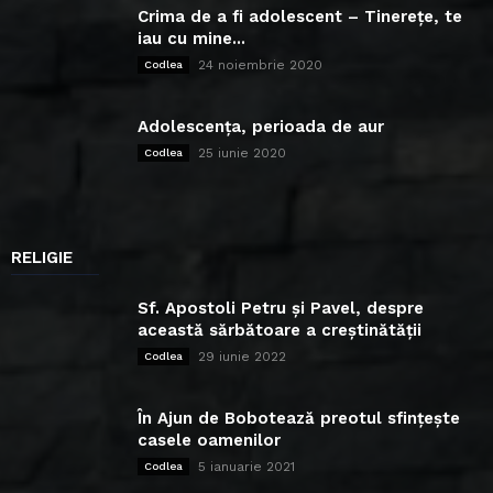
Crima de a fi adolescent – Tinerețe, te
iau cu mine...
24 noiembrie 2020
Codlea
Adolescența, perioada de aur
25 iunie 2020
Codlea
RELIGIE
Sf. Apostoli Petru și Pavel, despre
această sărbătoare a creștinătății
29 iunie 2022
Codlea
În Ajun de Bobotează preotul sfințește
casele oamenilor
5 ianuarie 2021
Codlea