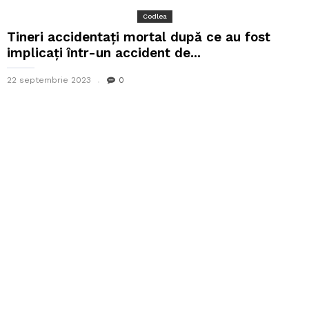
Codlea
Tineri accidentați mortal după ce au fost
implicați într-un accident de...
22 septembrie 2023
0