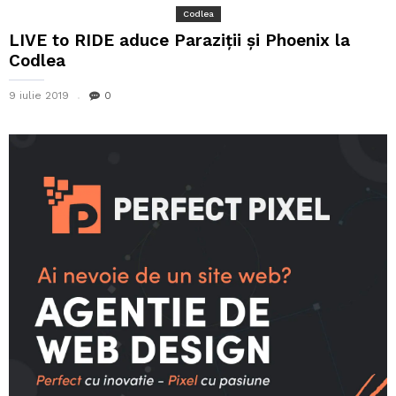
Codlea
LIVE to RIDE aduce Paraziții și Phoenix la
Codlea
9 iulie 2019
0