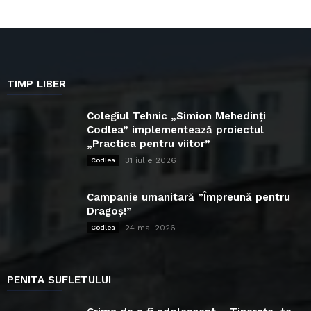
TIMP LIBER
Colegiul Tehnic „Simion Mehedinți
Codlea” implementează proiectul
„Practica pentru viitor”
31 iulie 2026
Codlea
Campanie umanitară ”Împreună pentru
Dragoș!”
24 mai 2026
Codlea
PENITA SUFLETULUI