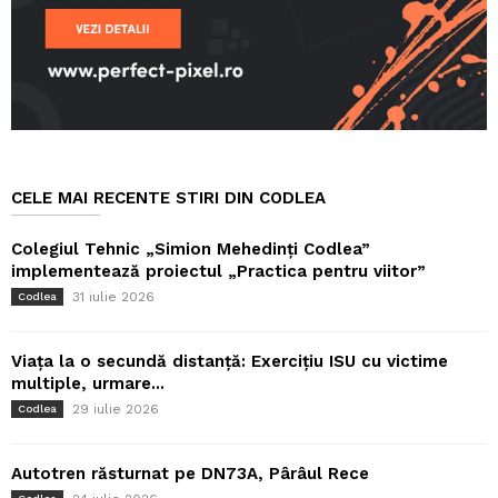
CELE MAI RECENTE STIRI DIN CODLEA
Colegiul Tehnic „Simion Mehedinți Codlea”
implementează proiectul „Practica pentru viitor”
31 iulie 2026
Codlea
Viața la o secundă distanță: Exercițiu ISU cu victime
multiple, urmare...
29 iulie 2026
Codlea
Autotren răsturnat pe DN73A, Pârâul Rece