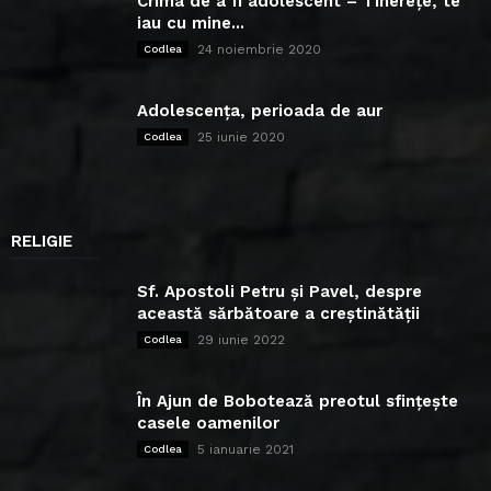
Crima de a fi adolescent – Tinerețe, te
iau cu mine...
24 noiembrie 2020
Codlea
Adolescența, perioada de aur
25 iunie 2020
Codlea
RELIGIE
Sf. Apostoli Petru și Pavel, despre
această sărbătoare a creștinătății
29 iunie 2022
Codlea
În Ajun de Bobotează preotul sfințește
casele oamenilor
5 ianuarie 2021
Codlea