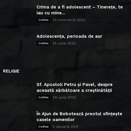
Crima de a fi adolescent – Tinerețe, te
iau cu mine...
24 noiembrie 2020
Codlea
Adolescența, perioada de aur
25 iunie 2020
Codlea
RELIGIE
Sf. Apostoli Petru și Pavel, despre
această sărbătoare a creștinătății
29 iunie 2022
Codlea
În Ajun de Bobotează preotul sfințește
casele oamenilor
5 ianuarie 2021
Codlea