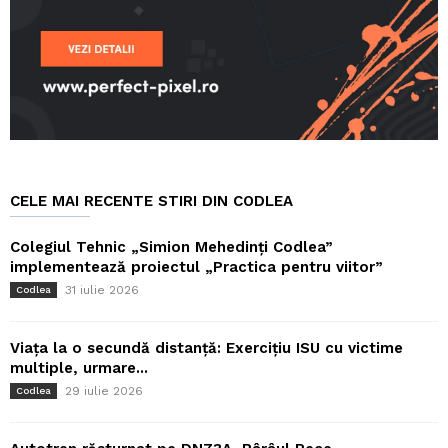
CELE MAI RECENTE STIRI DIN CODLEA
Colegiul Tehnic „Simion Mehedinți Codlea”
implementează proiectul „Practica pentru viitor”
31 iulie 2026
Codlea
Viața la o secundă distanță: Exercițiu ISU cu victime
multiple, urmare...
29 iulie 2026
Codlea