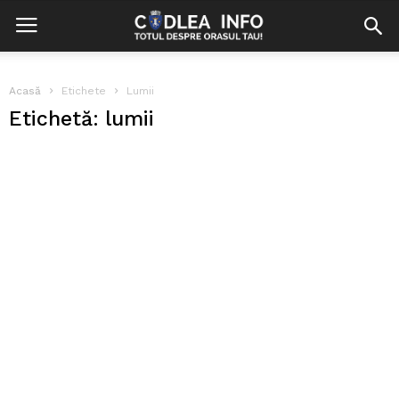
Acasă
Etichete
Lumii
Etichetă: lumii