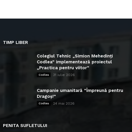
TIMP LIBER
Colegiul Tehnic „Simion Mehedinți
Codlea” implementează proiectul
„Practica pentru viitor”
31 iulie 2026
Codlea
Campanie umanitară ”Împreună pentru
Dragoș!”
24 mai 2026
Codlea
PENITA SUFLETULUI