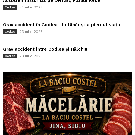
Autotren răsturnat pe DN73A, Pârâul Rece
24 iulie 2026
Codlea
Grav accident în Codlea. Un tânăr și-a pierdut viața
23 iulie 2026
Codlea
Grav accident între Codlea și Hălchiu
23 iulie 2026
Codlea