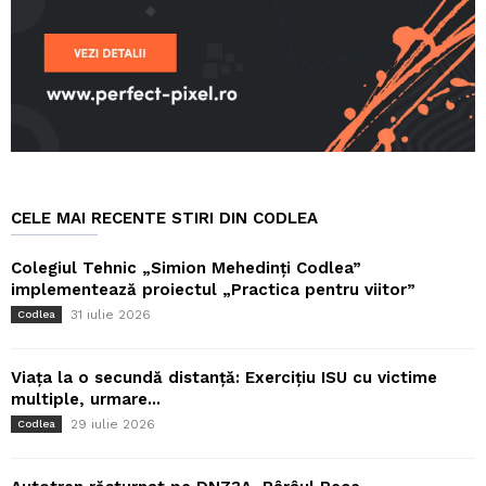
CELE MAI RECENTE STIRI DIN CODLEA
Colegiul Tehnic „Simion Mehedinți Codlea”
implementează proiectul „Practica pentru viitor”
31 iulie 2026
Codlea
Viața la o secundă distanță: Exercițiu ISU cu victime
multiple, urmare...
29 iulie 2026
Codlea