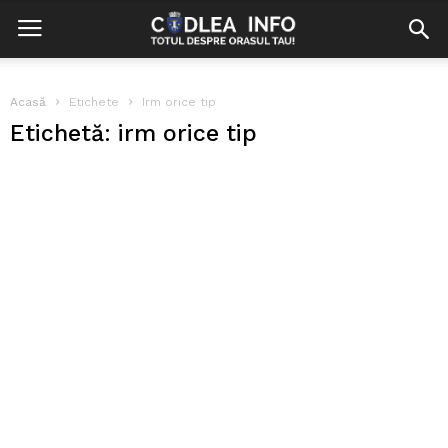
Acasă
Etichete
Irm orice tip
Etichetă: irm orice tip