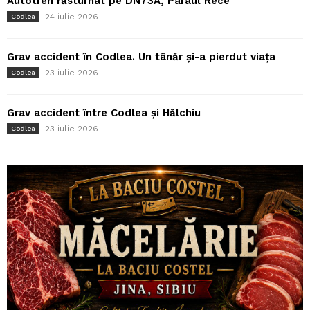
Autotren răsturnat pe DN73A, Pârâul Rece
24 iulie 2026
Codlea
Grav accident în Codlea. Un tânăr și-a pierdut viața
23 iulie 2026
Codlea
Grav accident între Codlea și Hălchiu
23 iulie 2026
Codlea