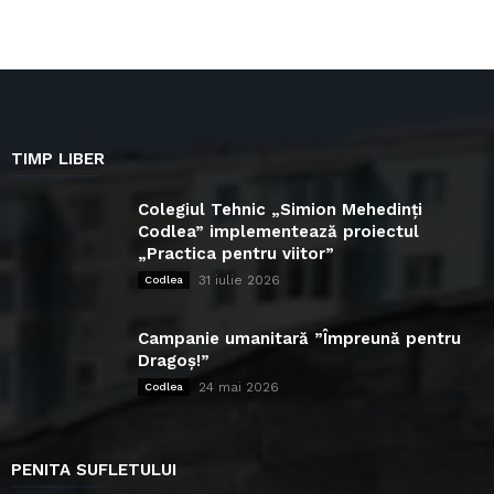
TIMP LIBER
Colegiul Tehnic „Simion Mehedinți
Codlea” implementează proiectul
„Practica pentru viitor”
31 iulie 2026
Codlea
Campanie umanitară ”Împreună pentru
Dragoș!”
24 mai 2026
Codlea
PENITA SUFLETULUI