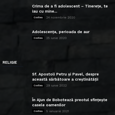
Crima de a fi adolescent – Tinerețe, te
iau cu mine...
24 noiembrie 2020
Codlea
Adolescența, perioada de aur
25 iunie 2020
Codlea
RELIGIE
Sf. Apostoli Petru și Pavel, despre
această sărbătoare a creștinătății
29 iunie 2022
Codlea
În Ajun de Bobotează preotul sfințește
casele oamenilor
5 ianuarie 2021
Codlea