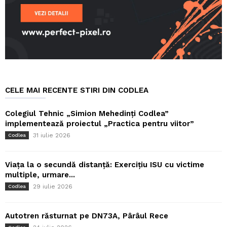
CELE MAI RECENTE STIRI DIN CODLEA
Colegiul Tehnic „Simion Mehedinți Codlea”
implementează proiectul „Practica pentru viitor”
31 iulie 2026
Codlea
Viața la o secundă distanță: Exercițiu ISU cu victime
multiple, urmare...
29 iulie 2026
Codlea
Autotren răsturnat pe DN73A, Pârâul Rece