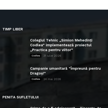
TIMP LIBER
Colegiul Tehnic „Simion Mehedinți
Codlea” implementează proiectul
„Practica pentru viitor”
31 iulie 2026
Codlea
Campanie umanitară ”Împreună pentru
Dragoș!”
24 mai 2026
Codlea
PENITA SUFLETULUI