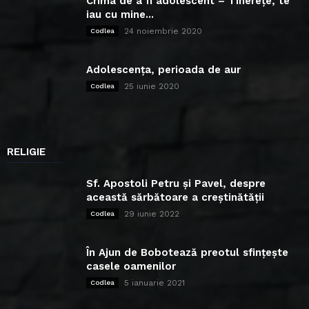
Crima de a fi adolescent – Tinerețe, te
iau cu mine...
24 noiembrie 2020
Codlea
Adolescența, perioada de aur
25 iunie 2020
Codlea
RELIGIE
Sf. Apostoli Petru și Pavel, despre
această sărbătoare a creștinătății
29 iunie 2022
Codlea
În Ajun de Bobotează preotul sfințește
casele oamenilor
5 ianuarie 2021
Codlea