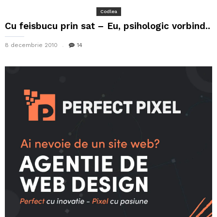
Codlea
Cu feisbucu prin sat – Eu, psihologic vorbind..
8 decembrie 2010
14