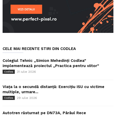
CELE MAI RECENTE STIRI DIN CODLEA
Colegiul Tehnic „Simion Mehedinți Codlea”
implementează proiectul „Practica pentru viitor”
31 iulie 2026
Codlea
Viața la o secundă distanță: Exercițiu ISU cu victime
multiple, urmare...
29 iulie 2026
Codlea
Autotren răsturnat pe DN73A, Pârâul Rece