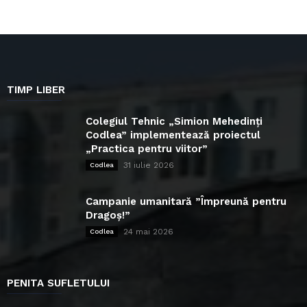
TIMP LIBER
Colegiul Tehnic „Simion Mehedinți
Codlea” implementează proiectul
„Practica pentru viitor”
31 iulie 2026
Codlea
Campanie umanitară ”Împreună pentru
Dragoș!”
24 mai 2026
Codlea
PENITA SUFLETULUI