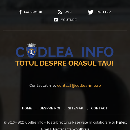
FACEBOOK
RSS
TWITTER
YOUTUBE
Contactați-ne:
contact@codlea-info.ro
HOME
DESPRE NOI
SITEMAP
CONTACT
© 2010 - 2026 Codlea Info - Toate Drepturile Rezervate. In colaborare cu
Perfect
Pixel
&
Mentenanta WordPress