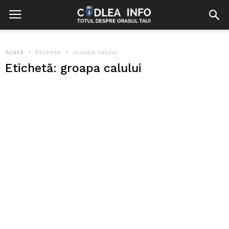
Acasă
Etichete
Groapa calului
Etichetă: groapa calului