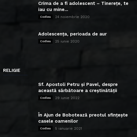
Crima de a fi adolescent – Tinerețe, te
iau cu mine...
24 noiembrie 2020
Codlea
Adolescența, perioada de aur
25 iunie 2020
Codlea
RELIGIE
Sf. Apostoli Petru și Pavel, despre
această sărbătoare a creștinătății
29 iunie 2022
Codlea
În Ajun de Bobotează preotul sfințește
casele oamenilor
5 ianuarie 2021
Codlea