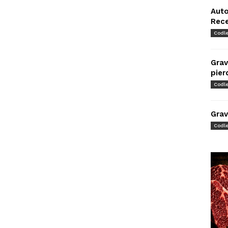
Auto
Rec
Codl
Grav
pier
Codl
Grav
Codl