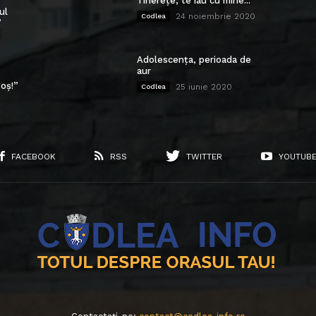
Tinerețe, te iau cu mine...
ul
24 noiembrie 2020
Codlea
”
Adolescența, perioada de
aur
oș!”
25 iunie 2020
Codlea
FACEBOOK
RSS
TWITTER
YOUTUB