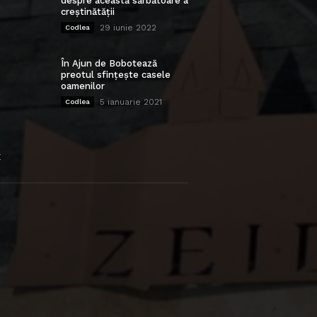
despre această sărbătoare a
creștinătății
29 iunie 2022
Codlea
În Ajun de Bobotează
preotul sfințește casele
oamenilor
5 ianuarie 2021
Codlea
E