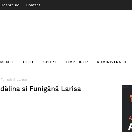
Despre noi
Contact
IMENTE
UTILE
SPORT
TIMP LIBER
ADMINISTRATIE
 Funigănă Larisa
dălina si Funigănă Larisa