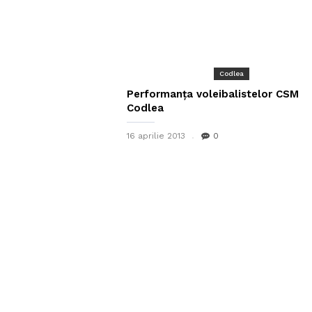
Codlea
Performanţa voleibalistelor CSM
Codlea
16 aprilie 2013
0