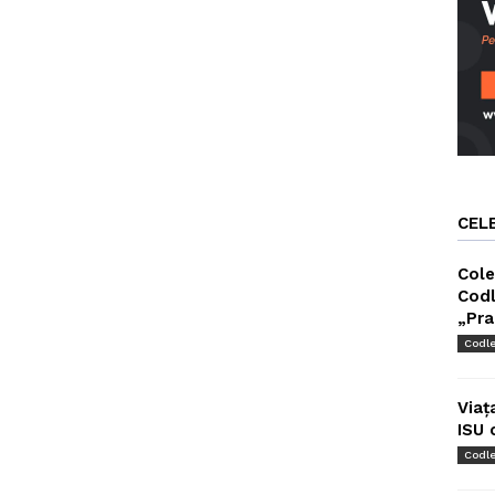
CEL
Cole
Codl
„Pra
Codl
Viaț
ISU 
Codl