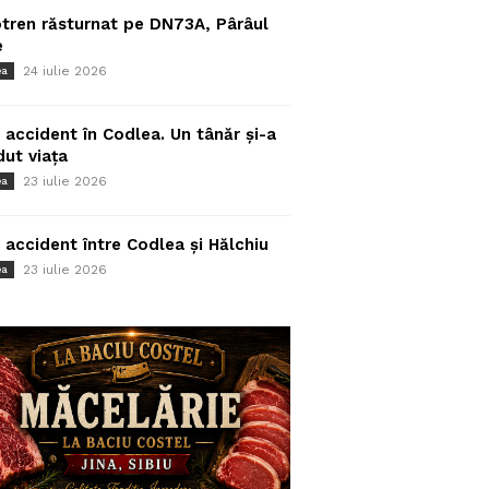
tren răsturnat pe DN73A, Pârâul
e
24 iulie 2026
ea
 accident în Codlea. Un tânăr și-a
dut viața
23 iulie 2026
ea
 accident între Codlea și Hălchiu
23 iulie 2026
ea