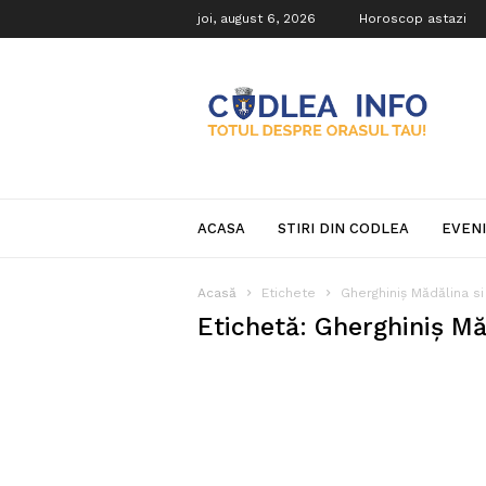
joi, august 6, 2026
Horoscop astazi
Codlea
Info
ACASA
STIRI DIN CODLEA
EVEN
Acasă
Etichete
Gherghiniş Mădălina si
Etichetă: Gherghiniş Mă