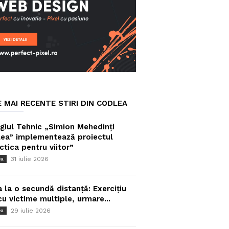
E MAI RECENTE STIRI DIN CODLEA
giul Tehnic „Simion Mehedinți
ea” implementează proiectul
ctica pentru viitor”
31 iulie 2026
ea
a la o secundă distanță: Exercițiu
cu victime multiple, urmare...
29 iulie 2026
ea