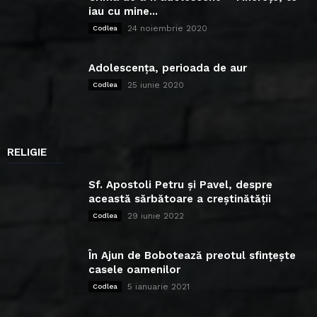
iau cu mine...
24 noiembrie 2020
Codlea
Adolescența, perioada de aur
25 iunie 2020
Codlea
RELIGIE
Sf. Apostoli Petru și Pavel, despre
această sărbătoare a creștinătății
29 iunie 2022
Codlea
În Ajun de Bobotează preotul sfințește
casele oamenilor
5 ianuarie 2021
Codlea