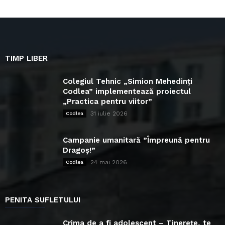
TIMP LIBER
Colegiul Tehnic „Simion Mehedinți
Codlea” implementează proiectul
„Practica pentru viitor”
31 iulie 2026
Codlea
Campanie umanitară ”Împreună pentru
Dragoș!”
24 mai 2026
Codlea
PENITA SUFLETULUI
Crima de a fi adolescent – Tinerețe, te