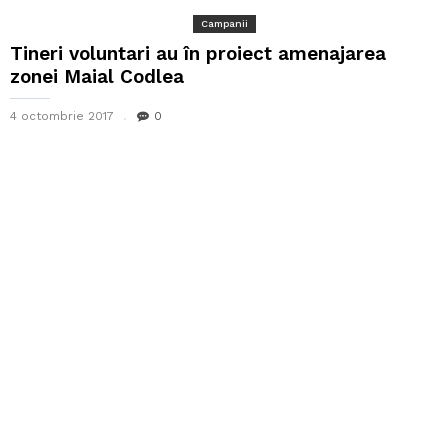
Campanii
Tineri voluntari au în proiect amenajarea
zonei Maial Codlea
4 octombrie 2017
0