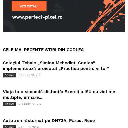
CELE MAI RECENTE STIRI DIN CODLEA
Colegiul Tehnic „Simion Mehedinți Codlea”
implementează proiectul „Practica pentru viitor”
31 iulie 2026
Codlea
Viața la o secundă distanță: Exercițiu ISU cu victime
multiple, urmare...
29 iulie 2026
Codlea
Autotren răsturnat pe DN73A, Pârâul Rece
24 iulie 2026
Codlea