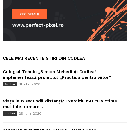
CELE MAI RECENTE STIRI DIN CODLEA
Colegiul Tehnic „Simion Mehedinți Codlea”
implementează proiectul „Practica pentru viitor”
31 iulie 2026
Codlea
Viața la o secundă distanță: Exercițiu ISU cu victime
multiple, urmare...
29 iulie 2026
Codlea