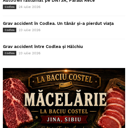
Autotren răsturnat pe DN73A, Pârâul Rece
24 iulie 2026
Codlea
Grav accident în Codlea. Un tânăr și-a pierdut viața
23 iulie 2026
Codlea
Grav accident între Codlea și Hălchiu
23 iulie 2026
Codlea