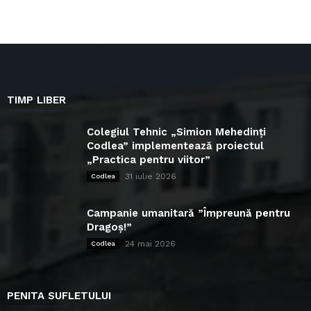
TIMP LIBER
Colegiul Tehnic „Simion Mehedinți
Codlea” implementează proiectul
„Practica pentru viitor”
31 iulie 2026
Codlea
Campanie umanitară ”Împreună pentru
Dragoș!”
24 mai 2026
Codlea
PENITA SUFLETULUI