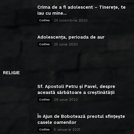
Crima de a fi adolescent – Tinerețe, te
iau cu mine...
24 noiembrie 2020
Codlea
Adolescența, perioada de aur
25 iunie 2020
Codlea
RELIGIE
Sf. Apostoli Petru și Pavel, despre
această sărbătoare a creștinătății
29 iunie 2022
Codlea
În Ajun de Bobotează preotul sfințește
casele oamenilor
5 ianuarie 2021
Codlea