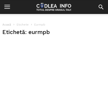
Acasă
Etichete
Eurmpb
Etichetă: eurmpb