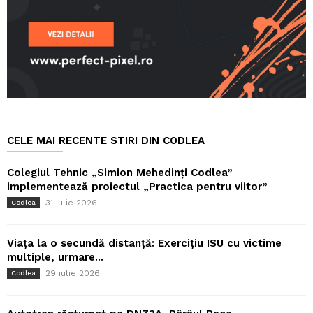
CELE MAI RECENTE STIRI DIN CODLEA
Colegiul Tehnic „Simion Mehedinți Codlea”
implementează proiectul „Practica pentru viitor”
31 iulie 2026
Codlea
Viața la o secundă distanță: Exercițiu ISU cu victime
multiple, urmare...
29 iulie 2026
Codlea