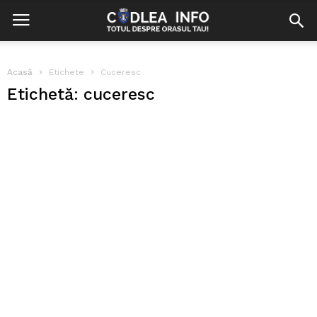
Acasă
Etichete
Cuceresc
Etichetă: cuceresc