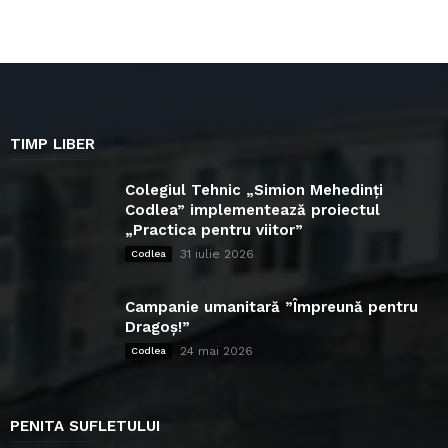
TIMP LIBER
Colegiul Tehnic „Simion Mehedinți
Codlea” implementează proiectul
„Practica pentru viitor”
31 iulie 2026
Codlea
Campanie umanitară ”Împreună pentru
Dragoș!”
24 mai 2026
Codlea
PENITA SUFLETULUI