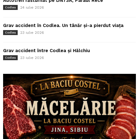
Autotren răsturnat pe DN73A, Pârâul Rece
24 iulie 2026
Codlea
Grav accident în Codlea. Un tânăr și-a pierdut viața
23 iulie 2026
Codlea
Grav accident între Codlea și Hălchiu
23 iulie 2026
Codlea