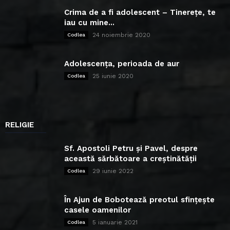
Crima de a fi adolescent – Tinerețe, te
iau cu mine...
24 noiembrie 2020
Codlea
Adolescența, perioada de aur
25 iunie 2020
Codlea
RELIGIE
Sf. Apostoli Petru și Pavel, despre
această sărbătoare a creștinătății
29 iunie 2022
Codlea
În Ajun de Bobotează preotul sfințește
casele oamenilor
5 ianuarie 2021
Codlea