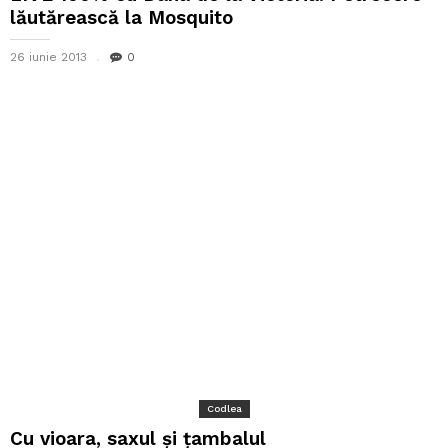
lăutărească la Mosquito
26 iunie 2013
0
Codlea
Cu vioara, saxul și țambalul