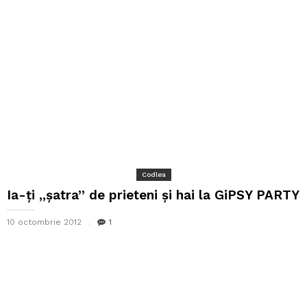
Codlea
Ia-ți ,,șatra” de prieteni și hai la GiPSY PARTY
10 octombrie 2012
1