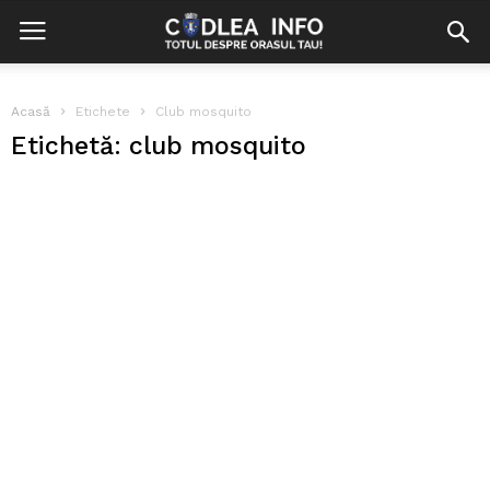
Acasă
Etichete
Club mosquito
Etichetă: club mosquito