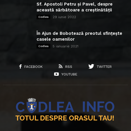
Sf. Apostoli Petru și Pavel, despre
această sărbătoare a creștinătății
29 iunie 2022
Codlea
În Ajun de Bobotează preotul sfințește
casele oamenilor
5 ianuarie 2021
Codlea
FACEBOOK
RSS
TWITTER
YOUTUBE