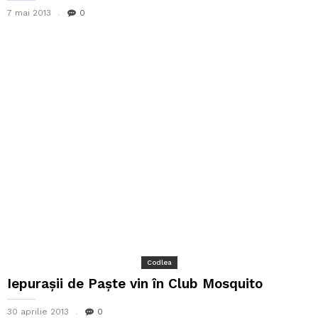
7 mai 2013
0
Codlea
Iepuraşii de Paşte vin în Club Mosquito
30 aprilie 2013
0