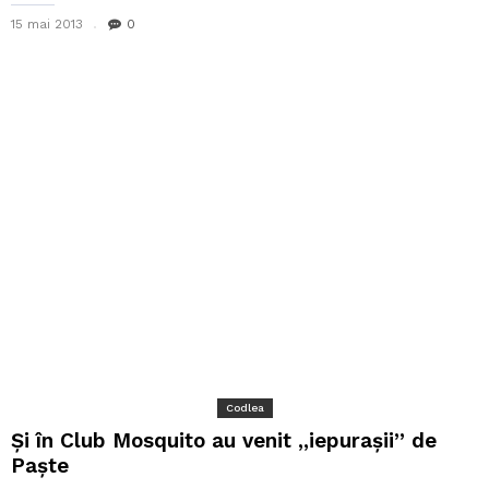
15 mai 2013
0
Codlea
Şi în Club Mosquito au venit ,,iepuraşii” de
Paşte