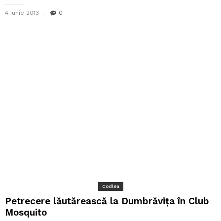
4 iunie 2013
0
Codlea
Petrecere lăutărească la Dumbrăviţa în Club
Mosquito