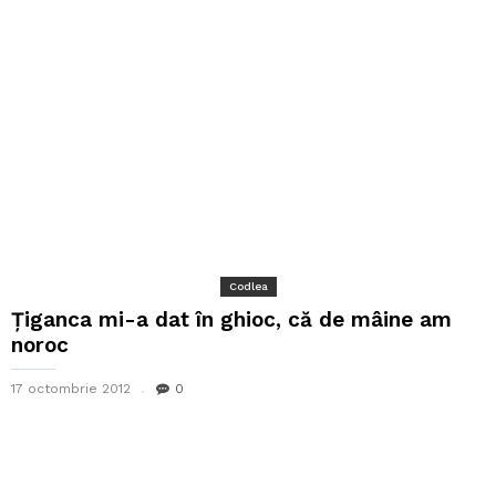
Codlea
Țiganca mi-a dat în ghioc, că de mâine am
noroc
17 octombrie 2012
0