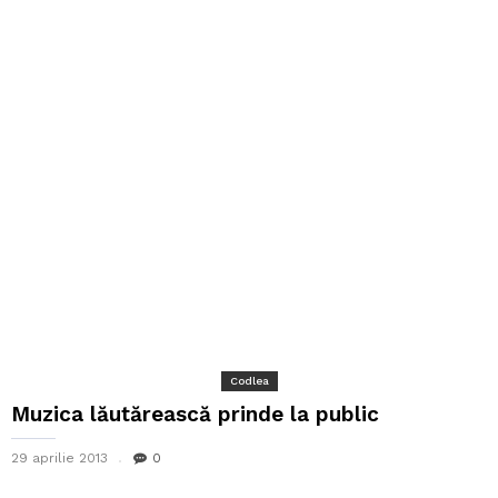
Codlea
Muzica lăutărească prinde la public
29 aprilie 2013
0