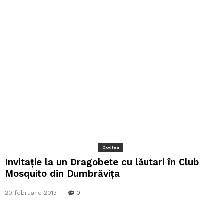
Codlea
Invitație la un Dragobete cu lăutari în Club
Mosquito din Dumbrăvița
20 februarie 2013
0