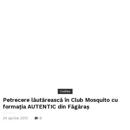
Codlea
Petrecere lăutărească în Club Mosquito cu
formaţia AUTENTIC din Făgăraş
24 aprilie 2013
0