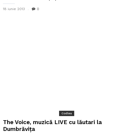
18 iunie 2013
0
Codlea
The Voice, muzică LIVE cu lăutari la
Dumbrăviţa