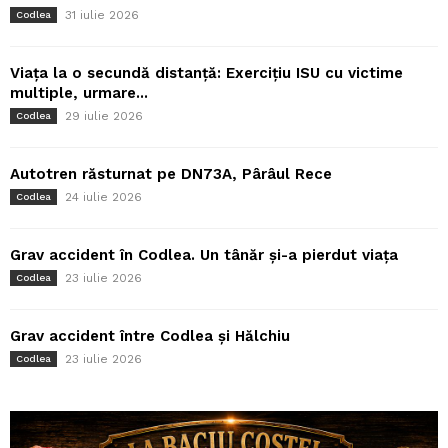
31 iulie 2026
Codlea
Viața la o secundă distanță: Exercițiu ISU cu victime
multiple, urmare...
29 iulie 2026
Codlea
Autotren răsturnat pe DN73A, Pârâul Rece
24 iulie 2026
Codlea
Grav accident în Codlea. Un tânăr și-a pierdut viața
23 iulie 2026
Codlea
Grav accident între Codlea și Hălchiu
23 iulie 2026
Codlea