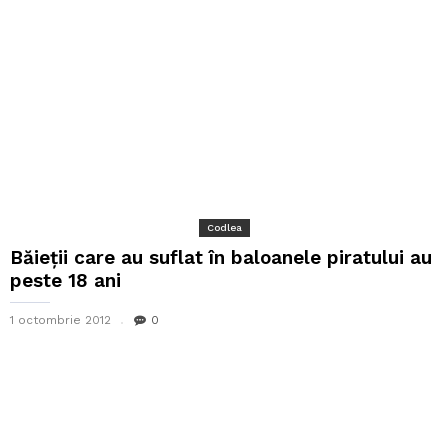
Codlea
Băieții care au suflat în baloanele piratului au
peste 18 ani
1 octombrie 2012
0