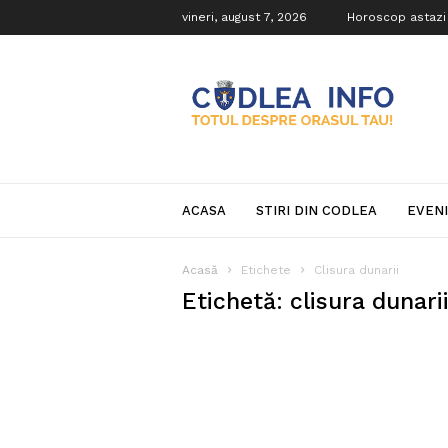
vineri, august 7, 2026
Horoscop astazi
Codlea
Info
ACASA
STIRI DIN CODLEA
EVEN
Acasă
Etichete
Clisura dunarii
Etichetă: clisura dunari