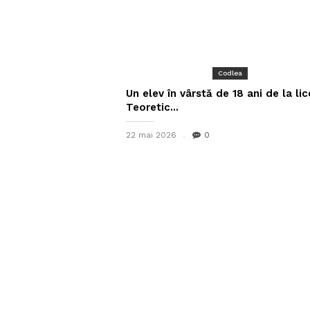
Codlea
Un elev în vârstă de 18 ani de la lic
Teoretic...
22 mai 2026
0