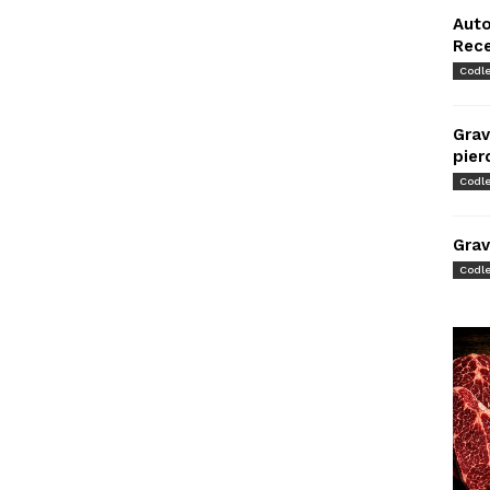
Auto
Rec
Codl
Grav
pier
Codl
Grav
Codl