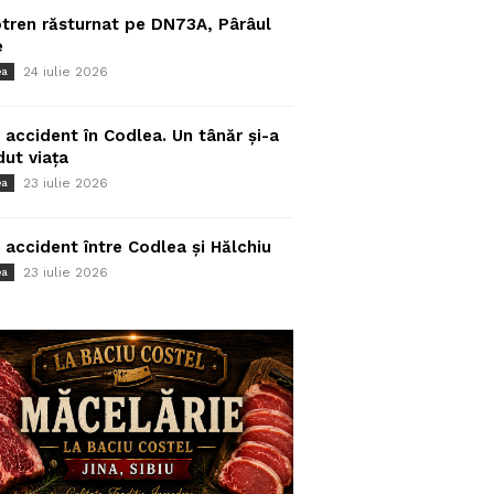
tren răsturnat pe DN73A, Pârâul
e
24 iulie 2026
ea
 accident în Codlea. Un tânăr și-a
dut viața
23 iulie 2026
ea
 accident între Codlea și Hălchiu
23 iulie 2026
ea