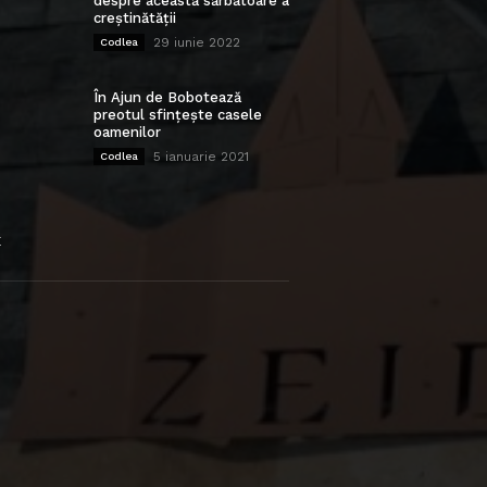
despre această sărbătoare a
creștinătății
29 iunie 2022
Codlea
În Ajun de Bobotează
preotul sfințește casele
oamenilor
5 ianuarie 2021
Codlea
E