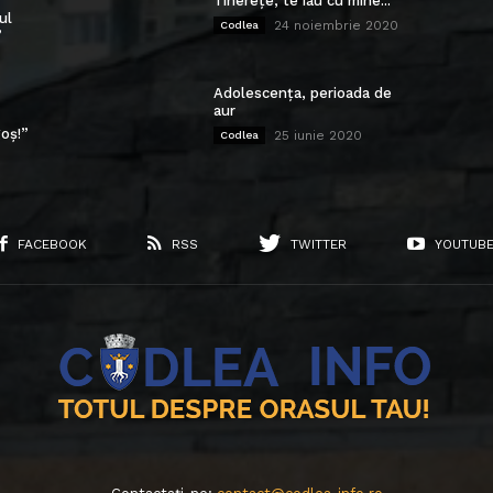
Tinerețe, te iau cu mine...
ul
24 noiembrie 2020
Codlea
”
Adolescența, perioada de
aur
oș!”
25 iunie 2020
Codlea
FACEBOOK
RSS
TWITTER
YOUTUB