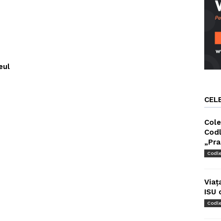
eul
CEL
Cole
Codl
„Pra
Codl
Viaț
ISU 
Codl