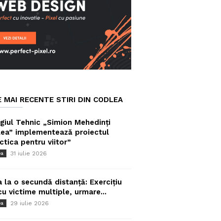
E MAI RECENTE STIRI DIN CODLEA
giul Tehnic „Simion Mehedinți
ea” implementează proiectul
ctica pentru viitor”
31 iulie 2026
ea
a la o secundă distanță: Exercițiu
cu victime multiple, urmare...
29 iulie 2026
ea