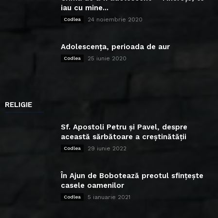
iau cu mine...
24 noiembrie 2020
Codlea
Adolescența, perioada de aur
25 iunie 2020
Codlea
RELIGIE
Sf. Apostoli Petru și Pavel, despre
această sărbătoare a creștinătății
29 iunie 2022
Codlea
În Ajun de Bobotează preotul sfințește
casele oamenilor
5 ianuarie 2021
Codlea