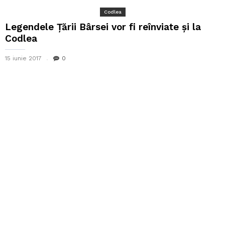
Codlea
Legendele Țării Bârsei vor fi reînviate și la
Codlea
15 iunie 2017
0