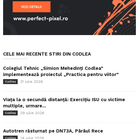
CELE MAI RECENTE STIRI DIN CODLEA
Colegiul Tehnic „Simion Mehedinți Codlea”
implementează proiectul „Practica pentru viitor”
31 iulie 2026
Codlea
Viața la o secundă distanță: Exercițiu ISU cu victime
multiple, urmare...
29 iulie 2026
Codlea
Autotren răsturnat pe DN73A, Pârâul Rece
24 iulie 2026
Codlea