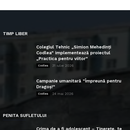
TIMP LIBER
Colegiul Tehnic „Simion Mehedinți
Codlea” implementează proiectul
„Practica pentru viitor”
31 iulie 2026
Codlea
Campanie umanitară ”Împreună pentru
Dragoș!”
24 mai 2026
Codlea
PENITA SUFLETULUI
Crima de a fi adolescent – Tinerețe, te