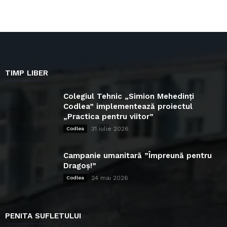
TIMP LIBER
Colegiul Tehnic „Simion Mehedinți
Codlea” implementează proiectul
„Practica pentru viitor”
31 iulie 2026
Codlea
Campanie umanitară ”Împreună pentru
Dragoș!”
24 mai 2026
Codlea
PENITA SUFLETULUI