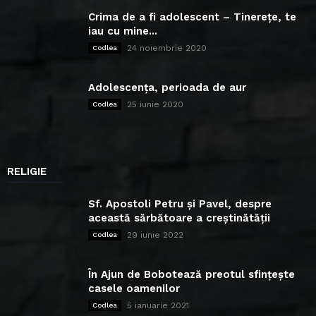
Crima de a fi adolescent – Tinerețe, te
iau cu mine...
24 noiembrie 2020
Codlea
Adolescența, perioada de aur
25 iunie 2020
Codlea
RELIGIE
Sf. Apostoli Petru și Pavel, despre
această sărbătoare a creștinătății
29 iunie 2022
Codlea
În Ajun de Bobotează preotul sfințește
casele oamenilor
5 ianuarie 2021
Codlea