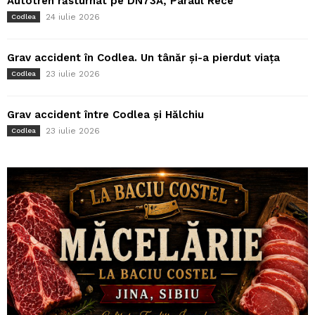
Autotren răsturnat pe DN73A, Pârâul Rece
24 iulie 2026
Codlea
Grav accident în Codlea. Un tânăr și-a pierdut viața
23 iulie 2026
Codlea
Grav accident între Codlea și Hălchiu
23 iulie 2026
Codlea