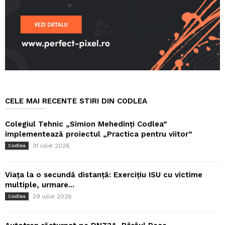
CELE MAI RECENTE STIRI DIN CODLEA
Colegiul Tehnic „Simion Mehedinți Codlea”
implementează proiectul „Practica pentru viitor”
31 iulie 2026
Codlea
Viața la o secundă distanță: Exercițiu ISU cu victime
multiple, urmare...
29 iulie 2026
Codlea