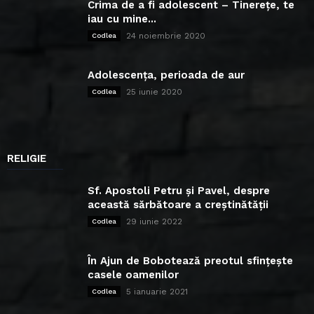
Crima de a fi adolescent – Tinerețe, te
iau cu mine...
24 noiembrie 2020
Codlea
Adolescența, perioada de aur
25 iunie 2020
Codlea
RELIGIE
Sf. Apostoli Petru și Pavel, despre
această sărbătoare a creștinătății
29 iunie 2022
Codlea
În Ajun de Bobotează preotul sfințește
casele oamenilor
5 ianuarie 2021
Codlea