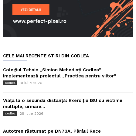
CELE MAI RECENTE STIRI DIN CODLEA
Colegiul Tehnic „Simion Mehedinți Codlea”
implementează proiectul „Practica pentru viitor”
31 iulie 2026
Codlea
Viața la o secundă distanță: Exercițiu ISU cu victime
multiple, urmare...
29 iulie 2026
Codlea
Autotren răsturnat pe DN73A, Pârâul Rece