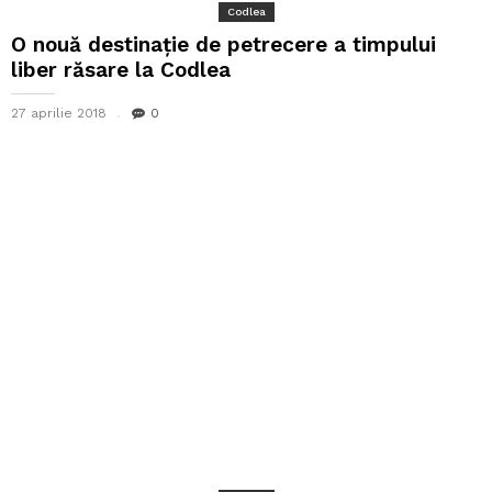
Codlea
O nouă destinație de petrecere a timpului
liber răsare la Codlea
27 aprilie 2018
0