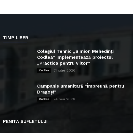
TIMP LIBER
Colegiul Tehnic „Simion Mehedinți
Codlea” implementează proiectul
„Practica pentru viitor”
31 iulie 2026
Codlea
Campanie umanitară ”Împreună pentru
Dragoș!”
24 mai 2026
Codlea
PENITA SUFLETULUI