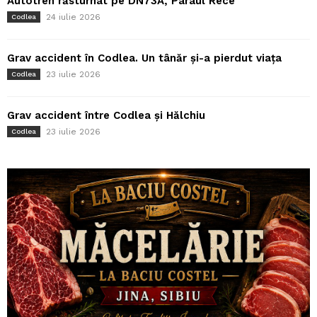
Autotren răsturnat pe DN73A, Pârâul Rece
24 iulie 2026
Codlea
Grav accident în Codlea. Un tânăr și-a pierdut viața
23 iulie 2026
Codlea
Grav accident între Codlea și Hălchiu
23 iulie 2026
Codlea