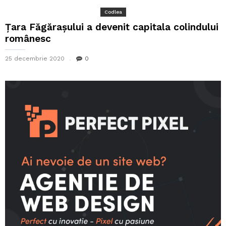
Codlea
Țara Făgărașului a devenit capitala colindului
românesc
25 decembrie 2020
0