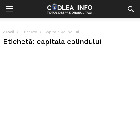
Acasă
Etichete
Capitala colindului
Etichetă: capitala colindului