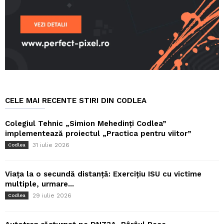
CELE MAI RECENTE STIRI DIN CODLEA
Colegiul Tehnic „Simion Mehedinți Codlea”
implementează proiectul „Practica pentru viitor”
31 iulie 2026
Codlea
Viața la o secundă distanță: Exercițiu ISU cu victime
multiple, urmare...
29 iulie 2026
Codlea