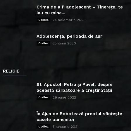
Crima de a fi adolescent – Tinerețe, te
iau cu mine...
24 noiembrie 2020
Codlea
Adolescența, perioada de aur
25 iunie 2020
Codlea
RELIGIE
Sf. Apostoli Petru și Pavel, despre
această sărbătoare a creștinătății
29 iunie 2022
Codlea
În Ajun de Bobotează preotul sfințește
casele oamenilor
5 ianuarie 2021
Codlea