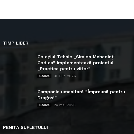
TIMP LIBER
Colegiul Tehnic „Simion Mehedinți
Codlea” implementează proiectul
„Practica pentru viitor”
31 iulie 2026
Codlea
Campanie umanitară ”Împreună pentru
Dragoș!”
24 mai 2026
Codlea
PENITA SUFLETULUI