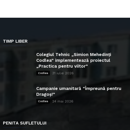
TIMP LIBER
Colegiul Tehnic „Simion Mehedinți
Codlea” implementează proiectul
„Practica pentru viitor”
31 iulie 2026
Codlea
Campanie umanitară ”Împreună pentru
Dragoș!”
24 mai 2026
Codlea
PENITA SUFLETULUI