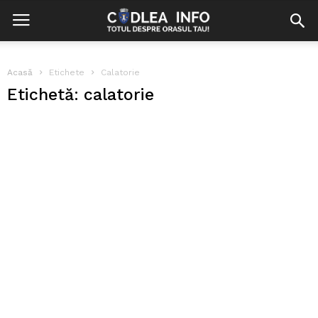
Acasă
Etichete
Calatorie
Etichetă: calatorie