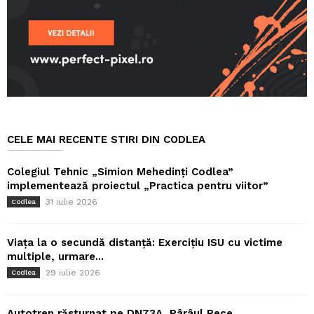
CELE MAI RECENTE STIRI DIN CODLEA
Colegiul Tehnic „Simion Mehedinți Codlea”
implementează proiectul „Practica pentru viitor”
31 iulie 2026
Codlea
Viața la o secundă distanță: Exercițiu ISU cu victime
multiple, urmare...
29 iulie 2026
Codlea
Autotren răsturnat pe DN73A, Pârâul Rece