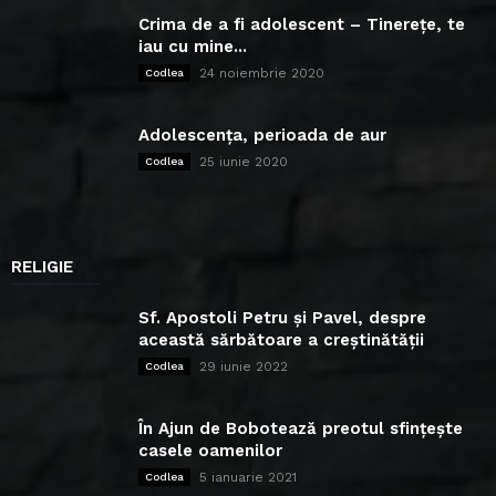
Crima de a fi adolescent – Tinerețe, te
iau cu mine...
24 noiembrie 2020
Codlea
Adolescența, perioada de aur
25 iunie 2020
Codlea
RELIGIE
Sf. Apostoli Petru și Pavel, despre
această sărbătoare a creștinătății
29 iunie 2022
Codlea
În Ajun de Bobotează preotul sfințește
casele oamenilor
5 ianuarie 2021
Codlea