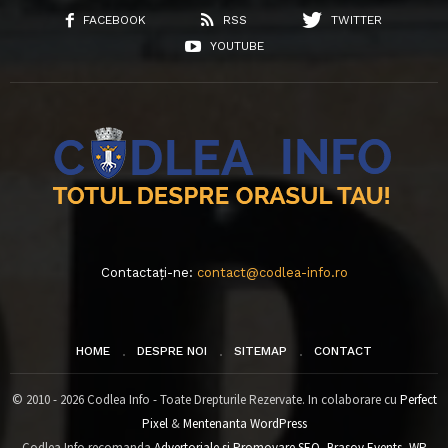
FACEBOOK
RSS
TWITTER
YOUTUBE
Contactați-ne:
contact@codlea-info.ro
HOME
DESPRE NOI
SITEMAP
CONTACT
© 2010 - 2026 Codlea Info - Toate Drepturile Rezervate. In colaborare cu
Perfect
Pixel
&
Mentenanta WordPress
Codlea Info recomanda
Advertoriale si Promovare SEO
,
Brasov Events
,
WP