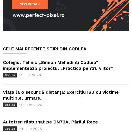
CELE MAI RECENTE STIRI DIN CODLEA
Colegiul Tehnic „Simion Mehedinți Codlea”
implementează proiectul „Practica pentru viitor”
31 iulie 2026
Codlea
Viața la o secundă distanță: Exercițiu ISU cu victime
multiple, urmare...
29 iulie 2026
Codlea
Autotren răsturnat pe DN73A, Pârâul Rece
24 iulie 2026
Codlea