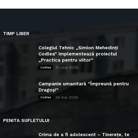
TIMP LIBER
Colegiul Tehnic „Simion Mehedinți
Codlea” implementează proiectul
„Practica pentru viitor”
31 iulie 2026
Codlea
Campanie umanitară ”Împreună pentru
Dragoș!”
24 mai 2026
Codlea
PENITA SUFLETULUI
Crima de a fi adolescent – Tinerețe, te