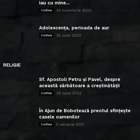
iau cu mine...
24 noiembrie 2020
Codlea
Adolescența, perioada de aur
25 iunie 2020
Codlea
RELIGIE
Sf. Apostoli Petru și Pavel, despre
această sărbătoare a creștinătății
29 iunie 2022
Codlea
În Ajun de Bobotează preotul sfințește
casele oamenilor
5 ianuarie 2021
Codlea