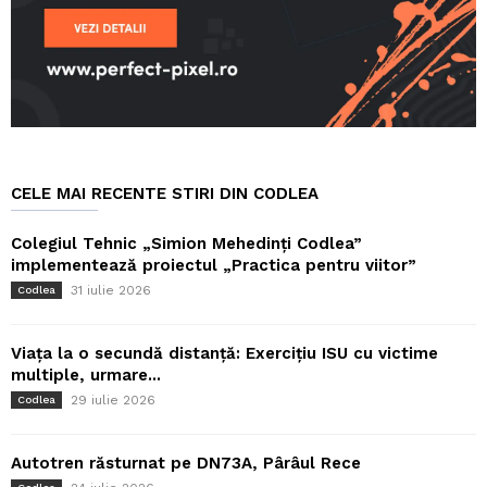
CELE MAI RECENTE STIRI DIN CODLEA
Colegiul Tehnic „Simion Mehedinți Codlea”
implementează proiectul „Practica pentru viitor”
31 iulie 2026
Codlea
Viața la o secundă distanță: Exercițiu ISU cu victime
multiple, urmare...
29 iulie 2026
Codlea
Autotren răsturnat pe DN73A, Pârâul Rece