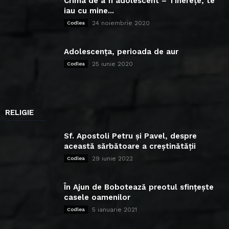
Crima de a fi adolescent – Tinerețe, te
iau cu mine...
24 noiembrie 2020
Codlea
Adolescența, perioada de aur
25 iunie 2020
Codlea
RELIGIE
Sf. Apostoli Petru și Pavel, despre
această sărbătoare a creștinătății
29 iunie 2022
Codlea
În Ajun de Bobotează preotul sfințește
casele oamenilor
5 ianuarie 2021
Codlea