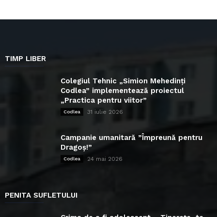
TIMP LIBER
Colegiul Tehnic „Simion Mehedinți
Codlea” implementează proiectul
„Practica pentru viitor”
31 iulie 2026
Codlea
Campanie umanitară ”Împreună pentru
Dragoș!”
24 mai 2026
Codlea
PENITA SUFLETULUI