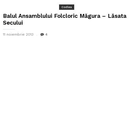
Codlea
Balul Ansamblului Folcloric Măgura – Lăsata
Secului
11 noiembrie 2013
4