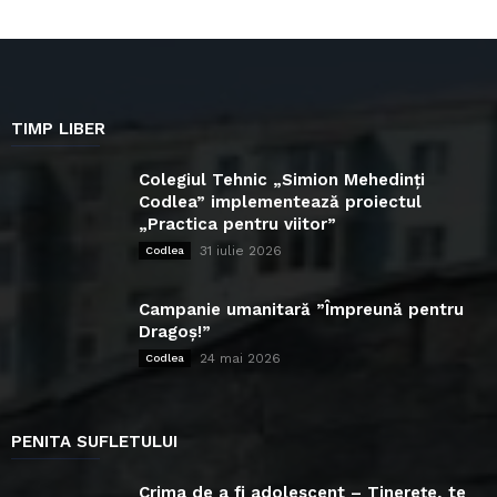
TIMP LIBER
Colegiul Tehnic „Simion Mehedinți
Codlea” implementează proiectul
„Practica pentru viitor”
31 iulie 2026
Codlea
Campanie umanitară ”Împreună pentru
Dragoș!”
24 mai 2026
Codlea
PENITA SUFLETULUI
Crima de a fi adolescent – Tinerețe, te