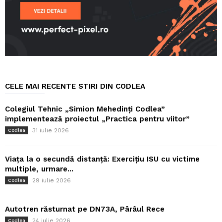
CELE MAI RECENTE STIRI DIN CODLEA
Colegiul Tehnic „Simion Mehedinți Codlea”
implementează proiectul „Practica pentru viitor”
31 iulie 2026
Codlea
Viața la o secundă distanță: Exercițiu ISU cu victime
multiple, urmare...
29 iulie 2026
Codlea
Autotren răsturnat pe DN73A, Pârâul Rece
24 iulie 2026
Codlea