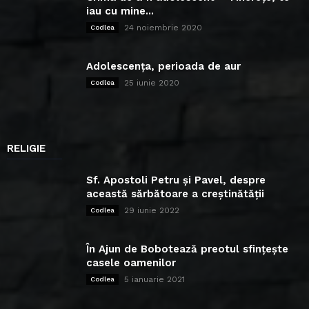
iau cu mine...
24 noiembrie 2020
Codlea
Adolescența, perioada de aur
25 iunie 2020
Codlea
RELIGIE
Sf. Apostoli Petru și Pavel, despre
această sărbătoare a creștinătății
29 iunie 2022
Codlea
În Ajun de Bobotează preotul sfințește
casele oamenilor
5 ianuarie 2021
Codlea