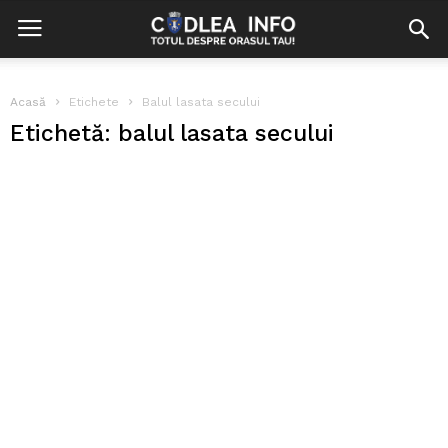
Acasă
Etichete
Balul lasata secului
Etichetă: balul lasata secului