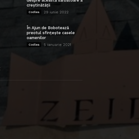
despre această sărbătoare a
creștinătății
29 iunie 2022
Codlea
În Ajun de Bobotează
preotul sfințește casele
oamenilor
5 ianuarie 2021
Codlea
E