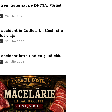
tren răsturnat pe DN73A, Pârâul
e
24 iulie 2026
ea
 accident în Codlea. Un tânăr și-a
dut viața
23 iulie 2026
ea
 accident între Codlea și Hălchiu
23 iulie 2026
ea