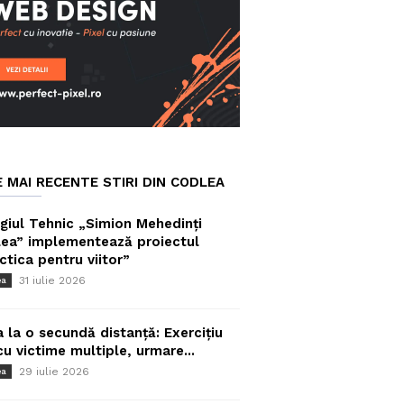
E MAI RECENTE STIRI DIN CODLEA
giul Tehnic „Simion Mehedinți
ea” implementează proiectul
ctica pentru viitor”
31 iulie 2026
ea
a la o secundă distanță: Exercițiu
cu victime multiple, urmare...
29 iulie 2026
ea