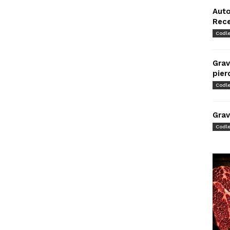
Auto
Rec
Codl
Grav
pier
Codl
Grav
Codl