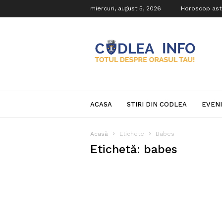
miercuri, august 5, 2026
Horoscop ast
Codlea
Info
ACASA
STIRI DIN CODLEA
EVEN
Acasă
Etichete
Babes
Etichetă: babes