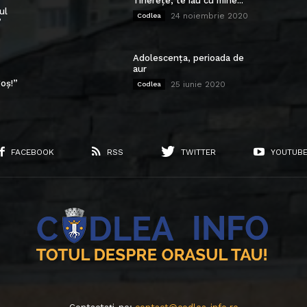
Tinerețe, te iau cu mine...
ul
24 noiembrie 2020
Codlea
”
Adolescența, perioada de
aur
oș!”
25 iunie 2020
Codlea
FACEBOOK
RSS
TWITTER
YOUTUB