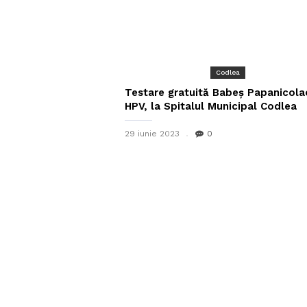
Codlea
Testare gratuită Babeş Papanicola
HPV, la Spitalul Municipal Codlea
29 iunie 2023
0