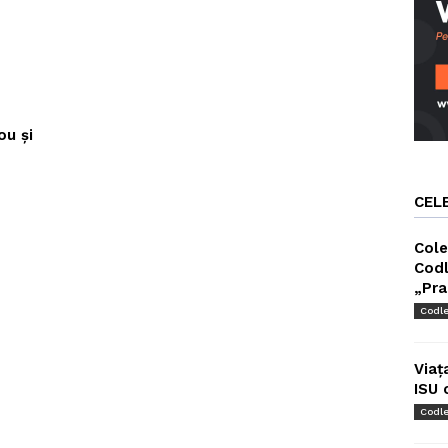
ou şi
CEL
Cole
Codl
„Pra
Codl
Viaț
ISU 
Codl