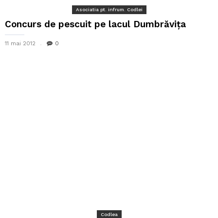
Asociatia pt. infrum. Codlei
Concurs de pescuit pe lacul Dumbrăviţa
11 mai 2012
0
Codlea