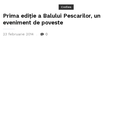
Codlea
Prima ediție a Balului Pescarilor, un
eveniment de poveste
23 februarie 2014
0