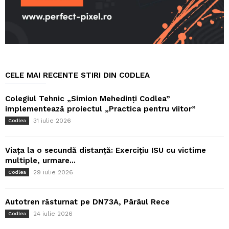
CELE MAI RECENTE STIRI DIN CODLEA
Colegiul Tehnic „Simion Mehedinți Codlea”
implementează proiectul „Practica pentru viitor”
31 iulie 2026
Codlea
Viața la o secundă distanță: Exercițiu ISU cu victime
multiple, urmare...
29 iulie 2026
Codlea
Autotren răsturnat pe DN73A, Pârâul Rece
24 iulie 2026
Codlea