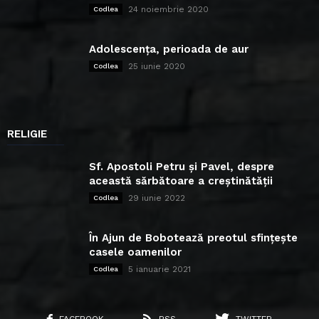
24 noiembrie 2020
Codlea
Adolescența, perioada de aur
25 iunie 2020
Codlea
RELIGIE
Sf. Apostoli Petru și Pavel, despre
această sărbătoare a creștinătății
29 iunie 2022
Codlea
În Ajun de Bobotează preotul sfințește
casele oamenilor
5 ianuarie 2021
Codlea