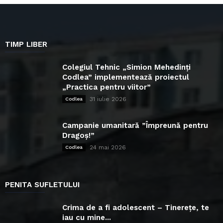
TIMP LIBER
Colegiul Tehnic „Simion Mehedinți
Codlea” implementează proiectul
„Practica pentru viitor”
31 iulie 2026
Codlea
Campanie umanitară ”Împreună pentru
Dragoș!”
24 mai 2026
Codlea
PENITA SUFLETULUI
Crima de a fi adolescent – Tinerețe, te
iau cu mine...