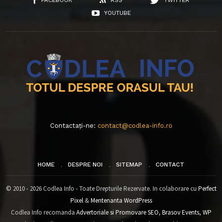
FACEBOOK
RSS
TWITTER
YOUTUBE
Contactați-ne:
contact@codlea-info.ro
HOME
DESPRE NOI
SITEMAP
CONTACT
© 2010 - 2026 Codlea Info - Toate Drepturile Rezervate. In colaborare cu
Perfect
Pixel
&
Mentenanta WordPress
Codlea Info recomanda
Advertoriale si Promovare SEO
,
Brasov Events
,
WP