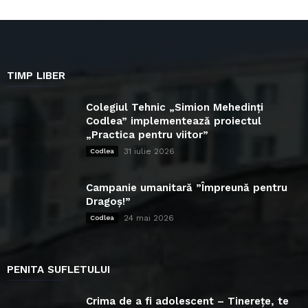
TIMP LIBER
Colegiul Tehnic „Simion Mehedinți
Codlea” implementează proiectul
„Practica pentru viitor”
31 iulie 2026
Codlea
Campanie umanitară ”Împreună pentru
Dragoș!”
24 mai 2026
Codlea
PENITA SUFLETULUI
Crima de a fi adolescent – Tinerețe, te