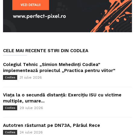
CELE MAI RECENTE STIRI DIN CODLEA
Colegiul Tehnic „Simion Mehedinți Codlea”
implementează proiectul „Practica pentru viitor”
31 iulie 2026
Codlea
Viața la o secundă distanță: Exercițiu ISU cu victime
multiple, urmare...
29 iulie 2026
Codlea
Autotren răsturnat pe DN73A, Pârâul Rece
24 iulie 2026
Codlea