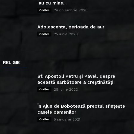
iau cu mine...
24 noiembrie 2020
Codlea
Adolescența, perioada de aur
25 iunie 2020
Codlea
RELIGIE
Sf. Apostoli Petru și Pavel, despre
această sărbătoare a creștinătății
29 iunie 2022
Codlea
În Ajun de Bobotează preotul sfințește
casele oamenilor
5 ianuarie 2021
Codlea