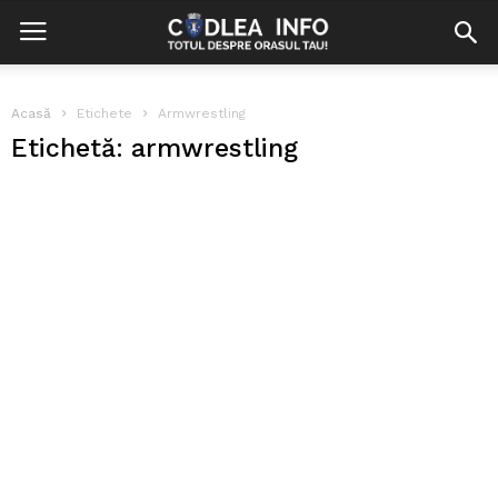
Acasă
Etichete
Armwrestling
Etichetă: armwrestling