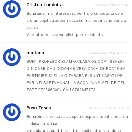
Cristea Luminita
26 iunie 2013 at 15:40
Buna ziua, ma intereseaza pentru o cunostinta care
are un copil cu autism daca se mai pot inscrie pentru
tabara.
Va multumesc si va felicit pentru initiativa.
mariana
23 februarie 2014 at 20:29
SUNT PROFESOR SI AM O CLASA DE COPII SEVERI
DIN CARE 3 AU DOWN AS VREA DACA SE POATE SA
PARTICIPE SI EI LA O TABARA EI SUNT LASATI DE
PARINTI SAPTAMANAL LA SCOALA.NR MEU DE TEL
ESTE 0723669004 SAU 0762647773
Busu Tascu
24 februarie 2014 at 19:38
Buna ziua si vreau sa va spun despre situoatia noastra
si daca puteti sa
> ne ajutati , sunt tata a trei copii dintre care doua