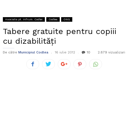
Asociatia pt. infrum. Codlei
Codlea
ONG
Tabere gratuite pentru copiii
cu dizabilități
De către
Municipiul Codlea
16 iulie 2012
10
2.879 vizualizari