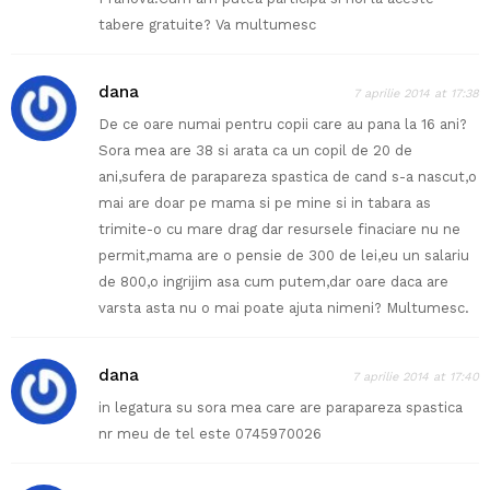
tabere gratuite? Va multumesc
dana
7 aprilie 2014 at 17:38
De ce oare numai pentru copii care au pana la 16 ani?
Sora mea are 38 si arata ca un copil de 20 de
ani,sufera de parapareza spastica de cand s-a nascut,o
mai are doar pe mama si pe mine si in tabara as
trimite-o cu mare drag dar resursele finaciare nu ne
permit,mama are o pensie de 300 de lei,eu un salariu
de 800,o ingrijim asa cum putem,dar oare daca are
varsta asta nu o mai poate ajuta nimeni? Multumesc.
dana
7 aprilie 2014 at 17:40
in legatura su sora mea care are parapareza spastica
nr meu de tel este 0745970026