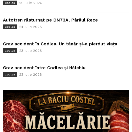
29 iulie 2026
Codlea
Autotren răsturnat pe DN73A, Pârâul Rece
24 iulie 2026
Codlea
Grav accident în Codlea. Un tânăr și-a pierdut viața
23 iulie 2026
Codlea
Grav accident între Codlea și Hălchiu
23 iulie 2026
Codlea