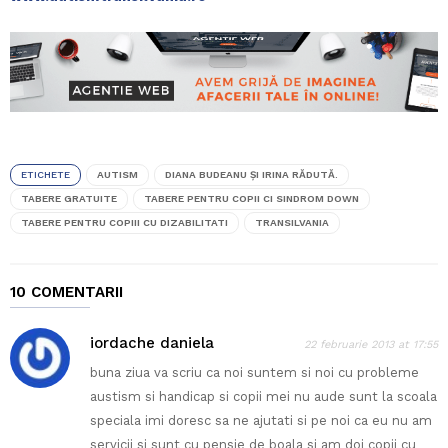
ETICHETE
AUTISM
DIANA BUDEANU ȘI IRINA RĂDUTĂ.
TABERE GRATUITE
TABERE PENTRU COPII CI SINDROM DOWN
TABERE PENTRU COPIII CU DIZABILITATI
TRANSILVANIA
10 COMENTARII
iordache daniela
22 februarie 2013 at 17:55
buna ziua va scriu ca noi suntem si noi cu probleme
austism si handicap si copii mei nu aude sunt la scoala
speciala imi doresc sa ne ajutati si pe noi ca eu nu am
servicii si sunt cu pensie de boala si am doi copii cu