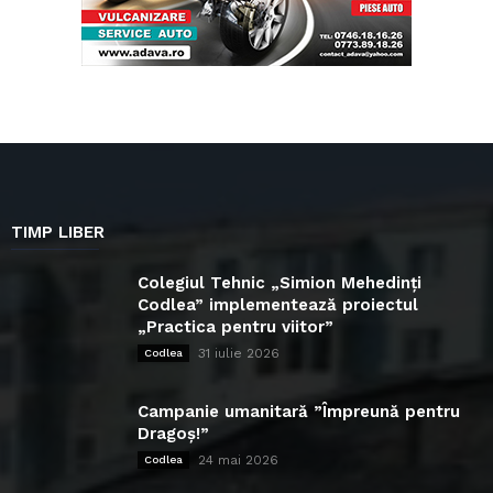
TIMP LIBER
Colegiul Tehnic „Simion Mehedinți
Codlea” implementează proiectul
„Practica pentru viitor”
31 iulie 2026
Codlea
Campanie umanitară ”Împreună pentru
Dragoș!”
24 mai 2026
Codlea