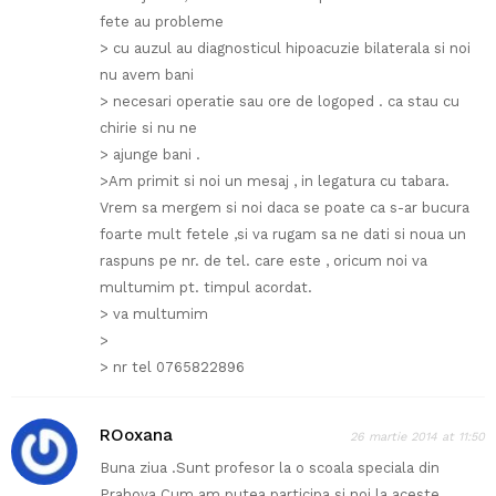
fete au probleme
> cu auzul au diagnosticul hipoacuzie bilaterala si noi
nu avem bani
> necesari operatie sau ore de logoped . ca stau cu
chirie si nu ne
> ajunge bani .
>Am primit si noi un mesaj , in legatura cu tabara.
Vrem sa mergem si noi daca se poate ca s-ar bucura
foarte mult fetele ,si va rugam sa ne dati si noua un
raspuns pe nr. de tel. care este , oricum noi va
multumim pt. timpul acordat.
> va multumim
>
> nr tel 0765822896
ROoxana
26 martie 2014 at 11:50
Buna ziua .Sunt profesor la o scoala speciala din
Prahova.Cum am putea participa si noi la aceste