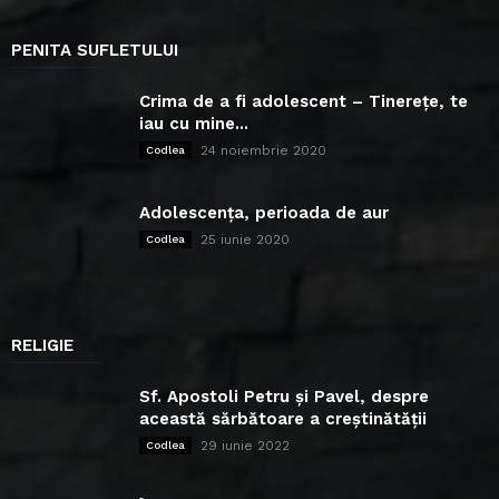
PENITA SUFLETULUI
Crima de a fi adolescent – Tinerețe, te
iau cu mine...
24 noiembrie 2020
Codlea
Adolescența, perioada de aur
25 iunie 2020
Codlea
RELIGIE
Sf. Apostoli Petru și Pavel, despre
această sărbătoare a creștinătății
29 iunie 2022
Codlea