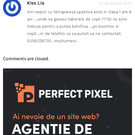
Kiss Lia
18 mai 2014 at 08:54
Am nepot cu tetrapareza spastica este in clasa 1 are 8
ani …unde se gasesc taberele de copii ???Si ce acte
trebuie pentru a putea benificia …pt.insotitor si
copil…nr de telefon ca sa puteti sa ne contactati
0256328730…multumesc
Comments are closed.