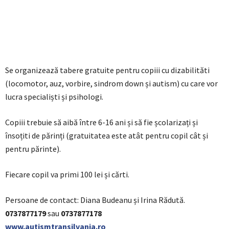
Se organizează tabere gratuite pentru copiii cu dizabilităti
(locomotor, auz, vorbire, sindrom down și autism) cu care vor
lucra specialiști și psihologi.
Copiii trebuie să aibă între 6-16 ani și să fie școlarizați și
însoțiti de părinți (gratuitatea este atât pentru copil cât și
pentru părinte).
Fiecare copil va primi 100 lei și cărti.
Persoane de contact: Diana Budeanu și Irina Rădută.
0737877179
sau
0737877178
www.autismtransilvania.ro