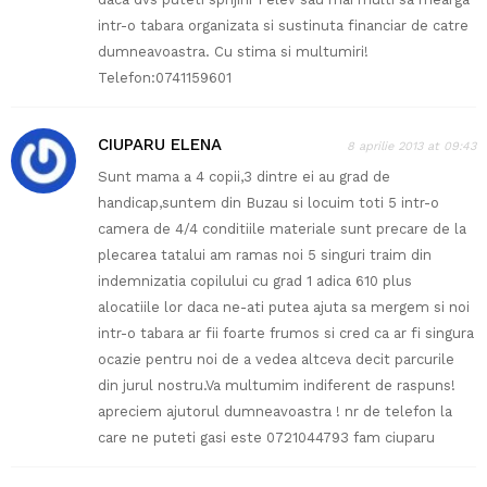
intr-o tabara organizata si sustinuta financiar de catre
dumneavoastra. Cu stima si multumiri!
Telefon:0741159601
CIUPARU ELENA
8 aprilie 2013 at 09:43
Sunt mama a 4 copii,3 dintre ei au grad de
handicap,suntem din Buzau si locuim toti 5 intr-o
camera de 4/4 conditiile materiale sunt precare de la
plecarea tatalui am ramas noi 5 singuri traim din
indemnizatia copilului cu grad 1 adica 610 plus
alocatiile lor daca ne-ati putea ajuta sa mergem si noi
intr-o tabara ar fii foarte frumos si cred ca ar fi singura
ocazie pentru noi de a vedea altceva decit parcurile
din jurul nostru.Va multumim indiferent de raspuns!
apreciem ajutorul dumneavoastra ! nr de telefon la
care ne puteti gasi este 0721044793 fam ciuparu