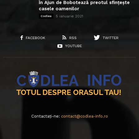
În Ajun de Bobotează preotul sfințește
casele oamenilor
5 ianuarie 2021
Codlea
FACEBOOK
RSS
TWITTER
YOUTUBE
Contactați-ne:
contact@codlea-info.ro