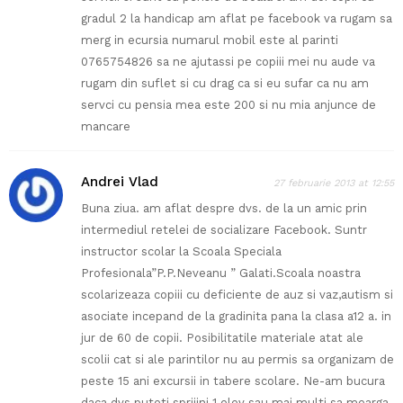
gradul 2 la handicap am aflat pe facebook va rugam sa
merg in ecursia numarul mobil este al parinti
0765754826 sa ne ajutassi pe copiii mei nu aude va
rugam din suflet si cu drag ca si eu sufar ca nu am
servci cu pensia mea este 200 si nu mia anjunce de
mancare
Andrei Vlad
27 februarie 2013 at 12:55
Buna ziua. am aflat despre dvs. de la un amic prin
intermediul retelei de socializare Facebook. Suntr
instructor scolar la Scoala Speciala
Profesionala”P.P.Neveanu ” Galati.Scoala noastra
scolarizeaza copiii cu deficiente de auz si vaz,autism si
asociate incepand de la gradinita pana la clasa a12 a. in
jur de 60 de copii. Posibilitatile materiale atat ale
scolii cat si ale parintilor nu au permis sa organizam de
peste 15 ani excursii in tabere scolare. Ne-am bucura
daca dvs puteti sprijini 1 elev sau mai multi sa mearga