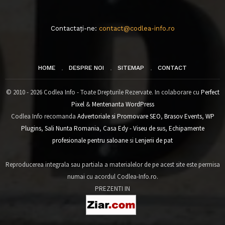
Contactați-ne:
contact@codlea-info.ro
HOME
DESPRE NOI
SITEMAP
CONTACT
© 2010 - 2026 Codlea Info - Toate Drepturile Rezervate. In colaborare cu
Perfect
Pixel
&
Mentenanta WordPress
Codlea Info recomanda
Advertoriale si Promovare SEO
,
Brasov Events
,
WP
Plugins
,
Sali Nunta Romania
,
Casa Edy - Viseu de sus
,
Echipamente
profesionale pentru saloane
si
Lenjerii de pat
Reproducerea integrala sau partiala a materialelor de pe acest site este permisa
numai cu acordul Codlea-Info.ro.
PREZENTI IN