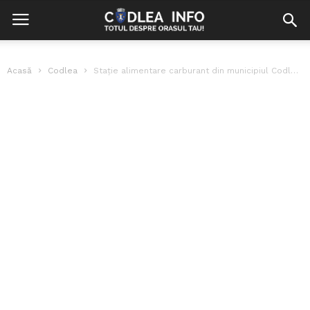
Acasă
Codlea
Stație alimentare carburant din municipiul Codlea angajează operatori. Care sunt beneficiile pe...