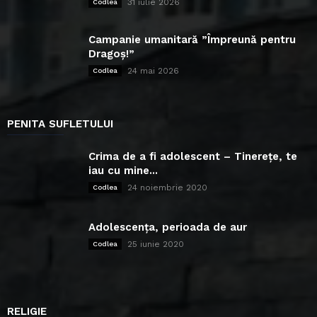
31 iulie 2026
Codlea
Campanie umanitară ”Împreună pentru
Dragoș!”
24 mai 2026
Codlea
PENITA SUFLETULUI
Crima de a fi adolescent – Tinerețe, te
iau cu mine...
24 noiembrie 2020
Codlea
Adolescența, perioada de aur
25 iunie 2020
Codlea
RELIGIE