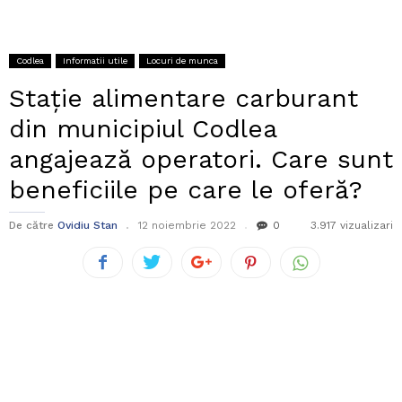
Codlea
Informatii utile
Locuri de munca
Stație alimentare carburant
din municipiul Codlea
angajează operatori. Care sunt
beneficiile pe care le oferă?
De către
Ovidiu Stan
12 noiembrie 2022
0
3.917 vizualizari