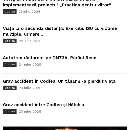
implementează proiectul „Practica pentru viitor”
31 iulie 2026
Codlea
Viața la o secundă distanță: Exercițiu ISU cu victime
multiple, urmare...
29 iulie 2026
Codlea
Autotren răsturnat pe DN73A, Pârâul Rece
24 iulie 2026
Codlea
Grav accident în Codlea. Un tânăr și-a pierdut viața
23 iulie 2026
Codlea
Grav accident între Codlea și Hălchiu
23 iulie 2026
Codlea