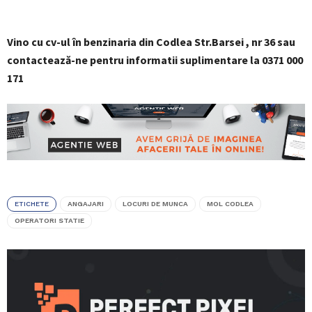
Vino cu cv-ul în benzinaria
din
Codlea Str.Barsei
, nr 36
sau
contactează-ne
pentru informatii suplimentare
la
0371 000
171
ETICHETE
ANGAJARI
LOCURI DE MUNCA
MOL CODLEA
OPERATORI STATIE