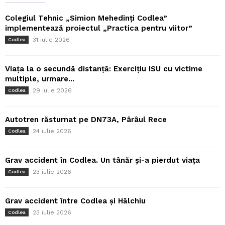
Colegiul Tehnic „Simion Mehedinți Codlea”
implementează proiectul „Practica pentru viitor”
31 iulie 2026
Codlea
Viața la o secundă distanță: Exercițiu ISU cu victime
multiple, urmare...
29 iulie 2026
Codlea
Autotren răsturnat pe DN73A, Pârâul Rece
24 iulie 2026
Codlea
Grav accident în Codlea. Un tânăr și-a pierdut viața
23 iulie 2026
Codlea
Grav accident între Codlea și Hălchiu
23 iulie 2026
Codlea