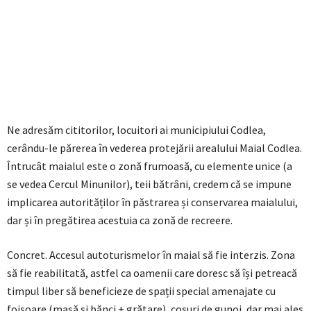
Ne adresăm cititorilor, locuitori ai municipiului Codlea,
cerându-le părerea în vederea protejării arealului Maial Codlea.
Întrucât maialul este o zonă frumoasă, cu elemente unice (a
se vedea Cercul Minunilor), teii bătrâni, credem că se impune
implicarea autorităților în păstrarea și conservarea maialului,
dar și în pregătirea acestuia ca zonă de recreere.
Concret. Accesul autoturismelor în maial să fie interzis. Zona
să fie reabilitată, astfel ca oamenii care doresc să își petreacă
timpul liber să beneficieze de spații special amenajate cu
foișoare (masă și bănci + grătare), coșuri de gunoi, dar mai ales