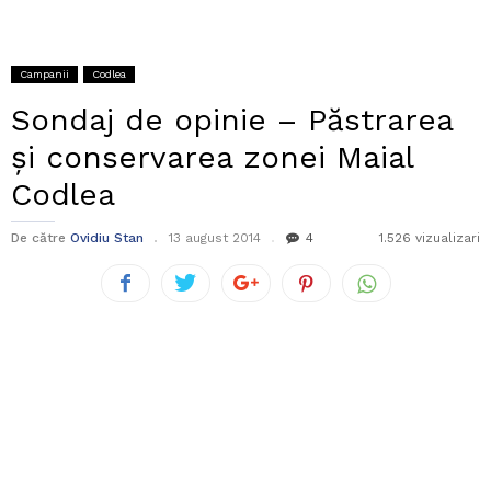
Campanii
Codlea
Sondaj de opinie – Păstrarea
și conservarea zonei Maial
Codlea
De către
Ovidiu Stan
13 august 2014
4
1.526 vizualizari