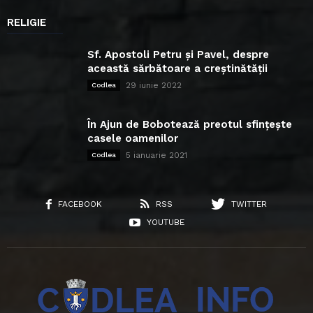
RELIGIE
Sf. Apostoli Petru și Pavel, despre
această sărbătoare a creștinătății
29 iunie 2022
Codlea
În Ajun de Bobotează preotul sfințește
casele oamenilor
5 ianuarie 2021
Codlea
FACEBOOK
RSS
TWITTER
YOUTUBE