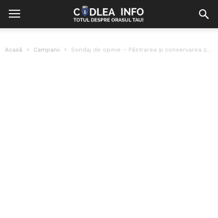
Acasă
Campanii
Sondaj de opinie – Păstrarea și conservarea zonei Maial Codlea