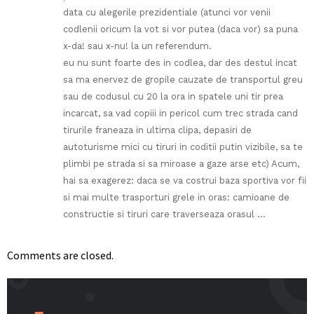
data cu alegerile prezidentiale (atunci vor venii
codlenii oricum la vot si vor putea (daca vor) sa puna
x-da! sau x-nu! la un referendum.
eu nu sunt foarte des in codlea, dar des destul incat
sa ma enervez de gropile cauzate de transportul greu
sau de codusul cu 20 la ora in spatele uni tir prea
incarcat, sa vad copiii in pericol cum trec strada cand
tirurile franeaza in ultima clipa, depasiri de
autoturisme mici cu tiruri in coditii putin vizibile, sa te
plimbi pe strada si sa miroase a gaze arse etc) Acum,
hai sa exagerez: daca se va costrui baza sportiva vor fii
si mai multe trasporturi grele in oras: camioane de
constructie si tiruri care traverseaza orasul …
Comments are closed.