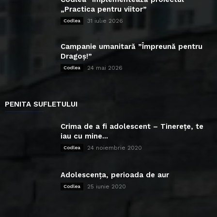
„Practica pentru viitor”
31 iulie 2026
Codlea
Campanie umanitară ”Împreună pentru
Dragoș!”
24 mai 2026
Codlea
PENITA SUFLETULUI
Crima de a fi adolescent – Tinerețe, te
iau cu mine...
24 noiembrie 2020
Codlea
Adolescența, perioada de aur
25 iunie 2020
Codlea