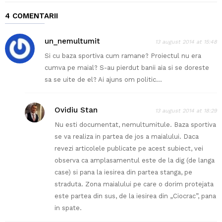
4 COMENTARII
un_nemultumit
13 august 2014 at 15:48
Si cu baza sportiva cum ramane? Proiectul nu era
cumva pe maial? S-au pierdut banii aia si se doreste
sa se uite de el? Ai ajuns om politic…
Ovidiu Stan
13 august 2014 at 18:29
Nu esti documentat, nemultumitule. Baza sportiva
se va realiza in partea de jos a maialului. Daca
revezi articolele publicate pe acest subiect, vei
observa ca amplasamentul este de la dig (de langa
case) si pana la iesirea din partea stanga, pe
straduta. Zona maialului pe care o dorim protejata
este partea din sus, de la iesirea din „Ciocrac”, pana
in spate.