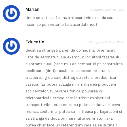
Marian
14 august 2014 at 12:33
Unde se voteaza?ca nu imi apare nimic,cu da sau
nu,ori se pun voturile fara acordul meu?
Educatie
22 august 2014 at 13:04
decat sa strangeti pareri de opinie, mai bine faceti
liste de semnaturi. De exemplu: locuitorii fagarasului
au strans 6000 (sase mii) de semnaturi pt construirea
ocolitoarei (dn 1)orasului ca sa scape de tiruri si
trasportul greu care distrug strazile si produc fisuri
caselor. (as putea adauga minimalizarea producerii
accidentelor, tulburarea fonica, poluarea cu
microparticule etc)pe care le trimit miniserului
transporturilor. eu cred ca cu putina initiativa si ceva
munca, codlenii ar putea sa-i intreaca pe fagaraseni si
sa stranga de doua ori mai multe semnaturi. s-ar
putea chiar face un referendum care sa se sutina o