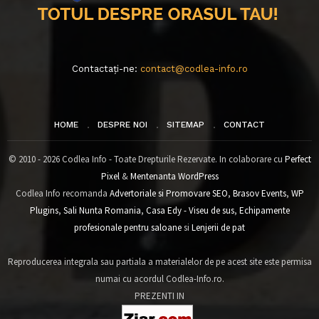
Contactați-ne:
contact@codlea-info.ro
HOME
DESPRE NOI
SITEMAP
CONTACT
© 2010 - 2026 Codlea Info - Toate Drepturile Rezervate. In colaborare cu
Perfect
Pixel
&
Mentenanta WordPress
Codlea Info recomanda
Advertoriale si Promovare SEO
,
Brasov Events
,
WP
Plugins
,
Sali Nunta Romania
,
Casa Edy - Viseu de sus
,
Echipamente
profesionale pentru saloane
si
Lenjerii de pat
Reproducerea integrala sau partiala a materialelor de pe acest site este permisa
numai cu acordul Codlea-Info.ro.
PREZENTI IN