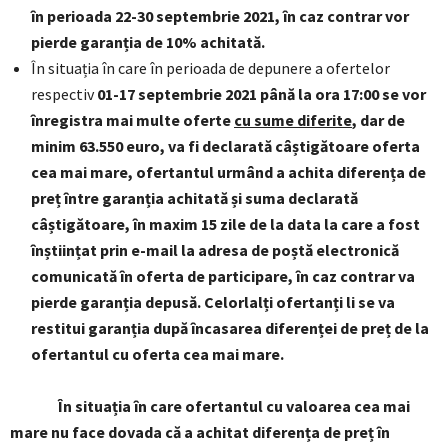
în perioada 22-30 septembrie 2021, în caz contrar vor
pierde garanția de 10% achitată.
În situația în care în perioada de depunere a ofertelor
respectiv
01-17 septembrie 2021 până la ora 17:00
se vor
înregistra mai multe oferte
cu sume diferite
, dar de
minim 63.550 euro, va fi declarată câștigătoare oferta
cea mai mare, ofertantul urmând a achita diferența de
preț între garanția achitată și suma declarată
câștigătoare, în maxim 15 zile de la data la care a fost
înștiințat prin e-mail la adresa de poștă electronică
comunicată în oferta de participare, în caz contrar va
pierde garanția depusă. Celorlalți ofertanți li se va
restitui garanția după încasarea diferenței de preț de la
ofertantul cu oferta cea mai mare.
În situația în care ofertantul cu valoarea cea mai
mare nu face dovada că a achitat diferența de preț în