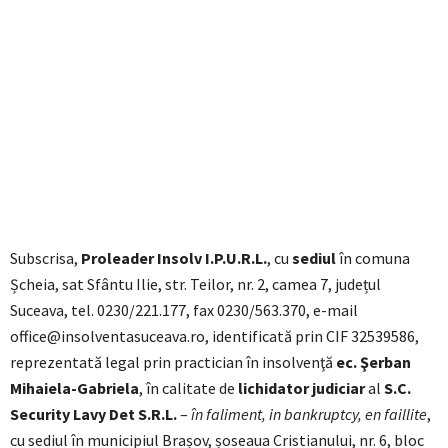
Subscrisa,
Proleader Insolv I.P.U.R.L.
, cu
sediul
în comuna
Șcheia, sat Sfântu Ilie, str. Teilor, nr. 2, camea 7, județul
Suceava, tel. 0230/221.177, fax 0230/563.370, e-mail
office@insolventasuceava.ro, identificată prin CIF 32539586,
reprezentată legal prin practician în insolvenţă
ec. Şerban
Mihaiela-Gabriela
, în calitate de
lichidator judiciar
al
S.C.
Security Lavy Det S.R.L.
–
în faliment, in bankruptcy, en faillite
,
cu sediul în municipiul Brașov, șoseaua Cristianului, nr. 6, bloc