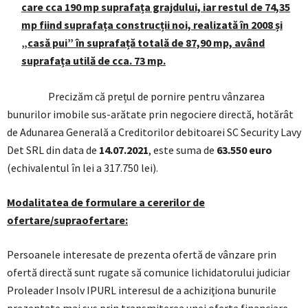
care cca 190 mp suprafața grajdului, iar restul de 74,35
mp fiind suprafața construcții noi, realizată în 2008 și
„casă pui” în suprafață totală de 87,90 mp, având
suprafața utilă de cca. 73 mp.
Precizăm că prețul de pornire pentru vânzarea
bunurilor imobile sus-arătate prin negociere directă, hotărât
de Adunarea Generală a Creditorilor debitoarei SC Security Lavy
Det SRL din data de
14.07.2021
, este suma de
63.550 euro
(echivalentul în lei a 317.750 lei).
Modalitatea de formulare a cererilor de
ofertare/supraofertare:
Persoanele interesate de prezenta ofertă de vânzare prin
ofertă directă sunt rugate să comunice lichidatorului judiciar
Proleader Insolv IPURL interesul de a achiziţiona bunurile