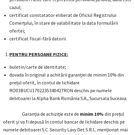
cazul;
certificat constatator eliberat de Oficiul Registrului
Comerțului, în stare de valabilitate la data formulării
ofertei;
certificat fiscal-fără datorii.
PENTRU PERSOANE FIZICE:
buletin/carte de identitate;
dovada în original a achitării garanției de minim 10% din
prețul oferit, în contul de lichidare
RO03BUCU1702235340427RON deschis pe numele
debitoarei la Alpha Bank România S.A., Sucursala Suceava.
Garanția de achiziţie este de
minim 10%
din prețul
oferit și va fi depusă în contul bancar de lichidare deschis pe
numele debitoarei S.C. Security Lavy Det S.R.L. menționat mai