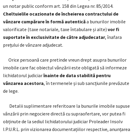
un notar public conform art. 158 din Legea nr. 85/2014.
Cheltuielile ocazionate de încheierea contractului de
vânzare cumpărare în formă autentică
a bunurilor imobile
valorificate (taxe notariale, taxe întabulare și alte)
vor fi
suportate în exclusivitate de către adjudecatar
, înafara
prețului de vânzare adjudecat.
Orice persoană care pretinde vreun drept asupra bunurilor
imobile care fac obiectul vânzării este obligată să informeze
lichidatorul judiciar
înainte de data stabilită pentru
vânzarea acestora
, în termenele și sub sancțiunile prevăzute
de lege.
Detalii suplimentare referitoare la bunurile imobile supuse
vânzării prin negociere directă cu supraofertare, vor putea fi
obținute de la sediul lichidatorului judiciar Proleader Insolv
I.P.U.R.L. prin vizionarea documentațiilor respective, anunțarea