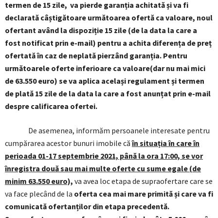
termen de 15 zile, va pierde garanția achitată și va fi
declarată câștigătoare următoarea ofertă ca valoare, noul
ofertant având la dispoziție 15 zile (de la data la care a
fost notificat prin e-mail) pentru a achita diferența de preț
ofertată în caz de neplată pierzând garanția. Pentru
următoarele oferte inferioare ca valoare(dar nu mai mici
de 63.550 euro) se va aplica același regulament și termen
de plată 15 zile de la data la care a fost anunțat prin e-mail
despre calificarea ofertei.
De asemenea, informăm persoanele interesate pentru
cumpărarea acestor bunuri imobile că
în situația în care în
perioada 01-17 septembrie 2021, până la ora 17:00, se vor
înregistra două sau mai multe oferte cu sume egale (de
minim 63.550 euro),
va avea loc etapa de supraofertare care se
va face plecând de la
oferta cea mai mare primită și care va fi
comunicată ofertanților din etapa precedentă.