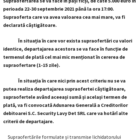
Supraofertarea se va face în pași ficși, de câte 5.000 euro în
perioada 22-30 septembrie 2021 până la ora 17:00.
Supraoferta care va avea valoarea cea mai mare, va fi
declarată câștigătoare.
În situația în care vor exista supraofertări cu valori
identice, departajarea acestora se va face în funcție de
termenul de plată cel mai mic menționat în cererea de
supraofertare (1-15 zile).
În situația în care nici prin acest criteriu nu se va
putea realiza departajarea supraofertei câștigătoare,
supraofertele având aceeași sumă și același termen de
plată, va fi convocată Adunarea Generală a Creditorilor
debitoarei S.C. Security Lavy Det SRL care va hotărî alte
criterii de departajare.
Supraofertările formulate și transmise lichidatorului