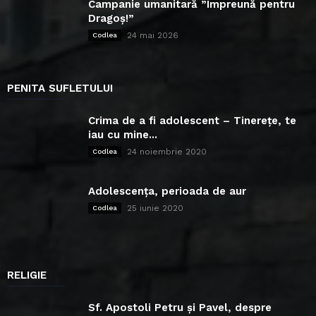
Campanie umanitară ”Împreună pentru
Dragoș!”
24 mai 2026
Codlea
PENITA SUFLETULUI
Crima de a fi adolescent – Tinerețe, te
iau cu mine...
24 noiembrie 2020
Codlea
Adolescența, perioada de aur
25 iunie 2020
Codlea
RELIGIE
Sf. Apostoli Petru și Pavel, despre