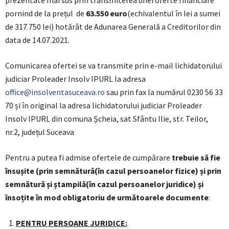
prezentate mai sus prin transmiterea unei oferte financiare
pornind de la prețul de
63.550 euro
(echivalentul în lei a sumei
de 317.750 lei) hotărât de Adunarea Generală a Creditorilor din
data de 14.07.2021.
Comunicarea ofertei se va transmite prin e-mail lichidatorului
judiciar Proleader Insolv IPURL la adresa
office@insolventasuceava.ro
sau prin fax la numărul 0230 56 33
70 și în original la adresa lichidatorului judiciar Proleader
Insolv IPURL din comuna Șcheia, sat Sfântu Ilie, str. Teilor,
nr.2, județul Suceava
Pentru a putea fi admise ofertele de cumpărare
trebuie să fie
însușite (prin semnătură(
în cazul persoanelor fizice) și prin
semnătură și ștampilă(în cazul persoanelor juridice)
și
însoțite în mod obligatoriu de următoarele documente
:
PENTRU PERSOANE JURIDICE: