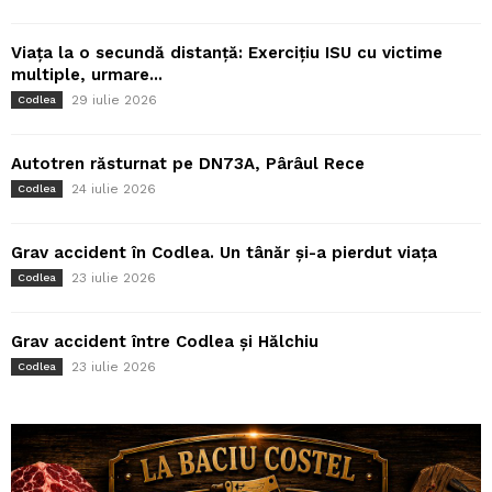
Viața la o secundă distanță: Exercițiu ISU cu victime
multiple, urmare...
29 iulie 2026
Codlea
Autotren răsturnat pe DN73A, Pârâul Rece
24 iulie 2026
Codlea
Grav accident în Codlea. Un tânăr și-a pierdut viața
23 iulie 2026
Codlea
Grav accident între Codlea și Hălchiu
23 iulie 2026
Codlea