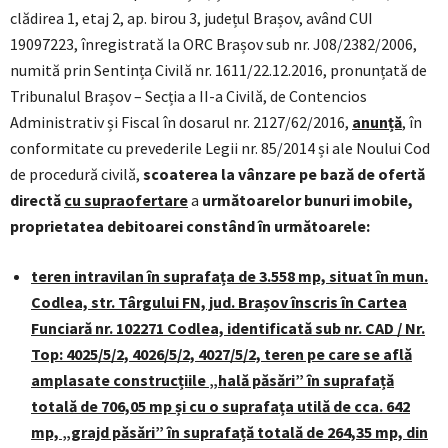
clădirea 1, etaj 2, ap. birou 3, județul Brașov, având CUI
19097223, înregistrată la ORC Brașov sub nr. J08/2382/2006,
numită prin Sentința Civilă nr. 1611/22.12.2016, pronunțată de
Tribunalul Brașov – Secția a II-a Civilă, de Contencios
Administrativ și Fiscal în dosarul nr. 2127/62/2016,
anunță
, în
conformitate cu prevederile Legii nr. 85/2014 și ale Noului Cod
de procedură civilă,
scoaterea la vânzare pe bază de ofertă
directă
cu supraofertare
a
următoarelor bunuri imobile,
proprietatea debitoarei constând în următoarele:
teren intravilan în suprafața de 3.558 mp, situat în mun.
Codlea, str. Târgului FN, jud. Brașov înscris în Cartea
Funciară nr. 102271 Codlea, identificată sub nr. CAD / Nr.
Top: 4025/5/2, 4026/5/2, 4027/5/2, teren pe care se află
amplasate construcțiile „hală păsări” în suprafață
totală de 706,05 mp și cu o suprafața utilă de cca. 642
mp, „grajd păsări” în suprafață totală de 264,35 mp, din