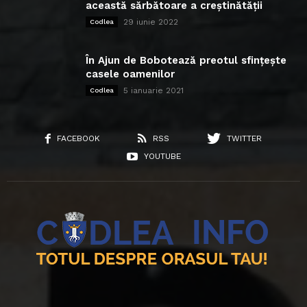
această sărbătoare a creștinătății
29 iunie 2022
Codlea
În Ajun de Bobotează preotul sfințește
casele oamenilor
5 ianuarie 2021
Codlea
FACEBOOK
RSS
TWITTER
YOUTUBE