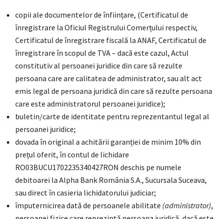
copii ale documentelor de înființare, (Certificatul de
înregistrare la Oficiul Registrului Comerțului respectiv,
Certificatul de înregistrare fiscală la ANAF, Certificatul de
înregistrare în scopul de TVA – dacă este cazul, Actul
constitutiv al persoanei juridice din care să rezulte
persoana care are calitatea de administrator, sau alt act
emis legal de persoana juridică din care să rezulte persoana
care este administratorul persoanei juridice);
buletin/carte de identitate pentru reprezentantul legal al
persoanei juridice;
dovada în original a achitării garanției de minim 10% din
prețul oferit, în contul de lichidare
RO03BUCU1702235340427RON deschis pe numele
debitoarei la Alpha Bank România S.A., Sucursala Suceava,
sau direct în casieria lichidatorului judiciar;
împuternicirea dată de persoanele abilitate
(administrator)
,
persoanei fizice care reprezintă persoana juridică, dacă este