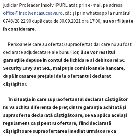
judiciar Proleader Insolv IPURL atât prin e-mail pe adresa
office@insolventasuceava.ro
, cât și prin whatsapp la numărul
0748/28.22.90 după data de 30.09.2021 ora 17:00,
nu vor fi luate
în considerare.
Persoanele care au ofertat/supraofertat dar care nu au fost
declarate adjudecatare ale bunurilor,
li se vor restitui
garanțiile depuse în contul de lichidare al debitoarei SC
Security Lavy Det SRL, mai puțin comisioanele bancare,
după încasarea prețului de la ofertantul declarat
câștigător.
În situația în care supraofertantul declarat câștigător
nu va achita diferența de preț dintre garanția achitată și
supraoferta declarată câștigătoare, se va aplica același
regulament ca și pentru ofertare, fiind declarată
câștigătoare supraofertarea imediat următoare ca