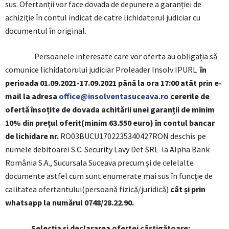
sus. Ofertanții vor face dovada de depunere a garanției de
achiziţie în contul indicat de catre lichidatorul judiciar cu
documentul în original.
Persoanele interesate care vor oferta au obligația să
comunice lichidatorului judiciar Proleader Insolv IPURL
în
perioada 01.09.2021-17.09.2021 până la ora 17:00 atât prin e-
mail la adresa
office@insolventasuceava.ro
cererile de
ofertă însoțite de dovada achitării unei garanții de minim
10% din prețul oferit(minim 63.550 euro) în contul bancar
de lichidare nr.
RO03BUCU1702235340427RON deschis pe
numele debitoarei S.C. Security Lavy Det SRL la Alpha Bank
România S.A., Sucursala Suceava precum și de celelalte
documente astfel cum sunt enumerate mai sus în funcție de
calitatea ofertantului(persoană fizică/juridică)
cât și prin
whatsapp la numărul 0748/28.22.90.
Selecția și declararea ofertei câștigătoare: