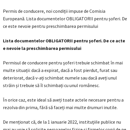
Permis de conducere, noi condiții impuse de Comisia
Europeană. Lista documentelor OBLIGATORII pentru șoferi. De
ce este nevoie pentru preschimbarea permisului
Lista documentelor OBLIGATORII pentru şoferi. De ce acte
e nevoie la preschimbarea permisului
Permisul de conducere pentru şoferi trebuie schimbat în mai
multe situații: dacă a expirat, dacă a fost pierdut, furat sau
deteriorat, dacă v-ați schimbat numele sau dacă aveți unul
străin și trebuie să îl schimbați cu unul românesc.
În orice caz, este ideal să aveți toate actele necesare pentru a
rezolva din prima, fără să faceți mai multe drumuri inutile.
De menționat că, de la 1 ianuarie 2022, instituţiile publice nu
mai au voie să solicite persoanelor fizice şi firmelor copii de pe