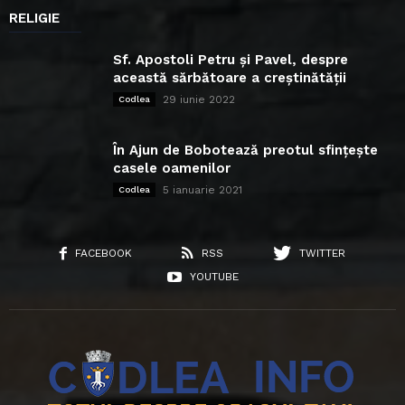
RELIGIE
Sf. Apostoli Petru și Pavel, despre
această sărbătoare a creștinătății
29 iunie 2022
Codlea
În Ajun de Bobotează preotul sfințește
casele oamenilor
5 ianuarie 2021
Codlea
FACEBOOK
RSS
TWITTER
YOUTUBE