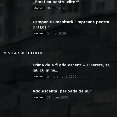
„Practica pentru viitor”
31 iulie 2026
Codlea
Campanie umanitară ”Împreună pentru
Dragoș!”
24 mai 2026
Codlea
PENITA SUFLETULUI
Crima de a fi adolescent – Tinerețe, te
iau cu mine...
24 noiembrie 2020
Codlea
Adolescența, perioada de aur
25 iunie 2020
Codlea