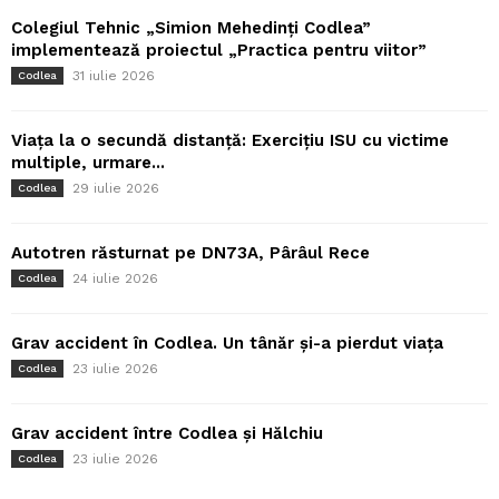
Colegiul Tehnic „Simion Mehedinți Codlea”
implementează proiectul „Practica pentru viitor”
31 iulie 2026
Codlea
Viața la o secundă distanță: Exercițiu ISU cu victime
multiple, urmare...
29 iulie 2026
Codlea
Autotren răsturnat pe DN73A, Pârâul Rece
24 iulie 2026
Codlea
Grav accident în Codlea. Un tânăr și-a pierdut viața
23 iulie 2026
Codlea
Grav accident între Codlea și Hălchiu
23 iulie 2026
Codlea