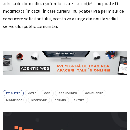
adresa de domiciliu a șoferului, care – atenție! – nu poate fi
modificată. În cazul în care curierul nu poate livra permisul de
conducere solicitantului, acesta va ajunge din nou la sediul
serviciului public comunitar.
ETICHETE
ACTE
COD
CODLEAINFO
CONDUCERE
MODIFICARI
NECESARE
PERMIS
RUTIER