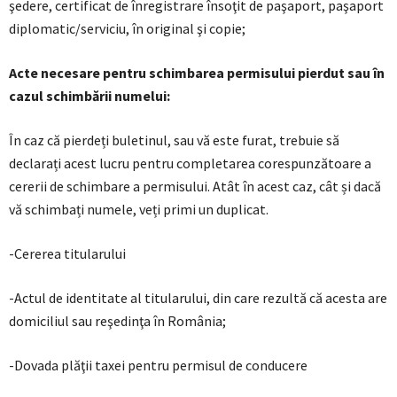
şedere, certificat de înregistrare însoţit de paşaport, paşaport
diplomatic/serviciu, în original şi copie;
Acte necesare pentru schimbarea permisului pierdut sau în
cazul schimbării numelui:
În caz că pierdeți buletinul, sau vă este furat, trebuie să
declarați acest lucru pentru completarea corespunzătoare a
cererii de schimbare a permisului. Atât în acest caz, cât și dacă
vă schimbați numele, veți primi un duplicat.
-Cererea titularului
-Actul de identitate al titularului, din care rezultă că acesta are
domiciliul sau reşedinţa în România;
-Dovada plăţii taxei pentru permisul de conducere