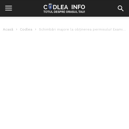
Acasă
Codlea
Schimbări majore la obţinerea permisului! Examinatorii nu vor mai fi cadre MAI