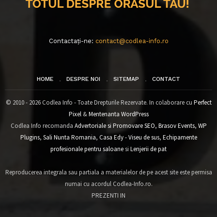
Contactați-ne:
contact@codlea-info.ro
HOME
DESPRE NOI
SITEMAP
CONTACT
© 2010 - 2026 Codlea Info - Toate Drepturile Rezervate. In colaborare cu
Perfect
Pixel
&
Mentenanta WordPress
Codlea Info recomanda
Advertoriale si Promovare SEO
,
Brasov Events
,
WP
Plugins
,
Sali Nunta Romania
,
Casa Edy - Viseu de sus
,
Echipamente
profesionale pentru saloane
si
Lenjerii de pat
Reproducerea integrala sau partiala a materialelor de pe acest site este permisa
numai cu acordul Codlea-Info.ro.
PREZENTI IN