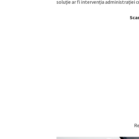
soluție ar fi intervenția administrației 
Sca
Re