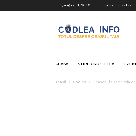
luni, august 3, 2026
Horoscop astazi
Codlea
Info
ACASA
STIRI DIN CODLEA
EVEN
Acasă
Codlea
Scandal la asociația de