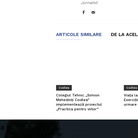
Jurnalist
ARTICOLE SIMILARE
DE LA ACE
Codlea
Codlea
Viața l
Colegiul Tehnic „Simion
Exerciți
Mehedinți Codlea”
urmare 
implementează proiectul
„Practica pentru viitor”