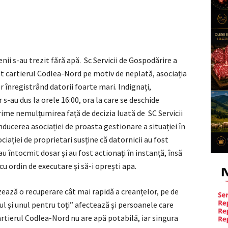
ii s-au trezit fără apă. Sc Servicii de Gospodărire a
ot cartierul Codlea-Nord pe motiv de neplată, asociația
r înregistrând datorii foarte mari. Indignați,
r s-au dus la orele 16:00, ora la care se deschide
xprime nemulțumirea față de decizia luată de SC Servicii
ducerea asociației de proasta gestionare a situației în
iației de proprietari susține că datornicii au fost
au întocmit dosar și au fost actionați în instanță, însă
cu ordin de executare și să-i oprești apa.
izează o recuperare cât mai rapidă a creanțelor, pe de
ul și unul pentru toți” afectează și persoanele care
artierul Codlea-Nord nu are apă potabilă, iar singura