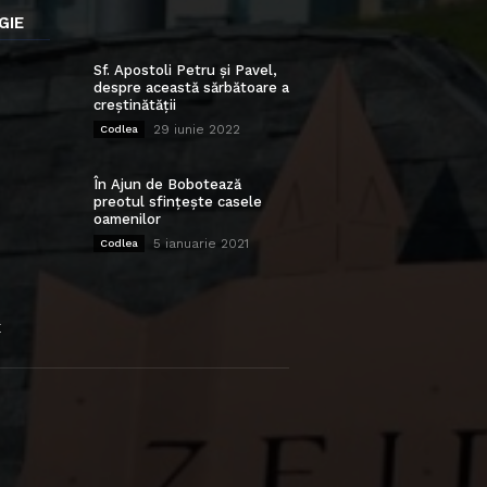
GIE
Sf. Apostoli Petru și Pavel,
despre această sărbătoare a
creștinătății
29 iunie 2022
Codlea
În Ajun de Bobotează
preotul sfințește casele
oamenilor
5 ianuarie 2021
Codlea
E