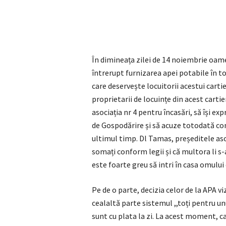
În dimineața zilei de 14 noiembrie oamen
întrerupt furnizarea apei potabile în t
care deservește locuitorii acestui cartie
proprietarii de locuințe din acest cartie
asociația nr 4 pentru încasări, să își e
de Gospodărire și să acuze totodată con
ultimul timp. Dl Tamas, președitele asoc
somați conform legii și că multora li s-
este foarte greu să intri în casa omului 
Pe de o parte, decizia celor de la APA v
cealaltă parte sistemul ,,toți pentru un
sunt cu plata la zi. La acest moment, c