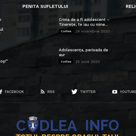
PENITA SUFLETULUI
RELI
n
Crima de a fi adolescent –
Tinerețe, te iau cu mine...
ul
24 noiembrie 2020
Codlea
”
Adolescența, perioada de
aur
oș!”
25 iunie 2020
Codlea
FACEBOOK
RSS
TWITTER
YOUTUB