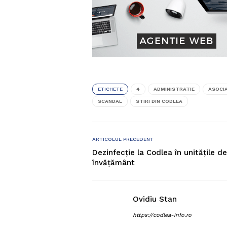
ETICHETE
4
ADMINISTRATIE
ASOCIA
SCANDAL
STIRI DIN CODLEA
ARTICOLUL PRECEDENT
Dezinfecție la Codlea în unitățile de
învățământ
Ovidiu Stan
https://codlea-info.ro