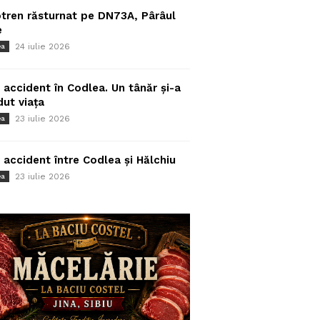
tren răsturnat pe DN73A, Pârâul
e
24 iulie 2026
ea
 accident în Codlea. Un tânăr și-a
dut viața
23 iulie 2026
ea
 accident între Codlea și Hălchiu
23 iulie 2026
ea