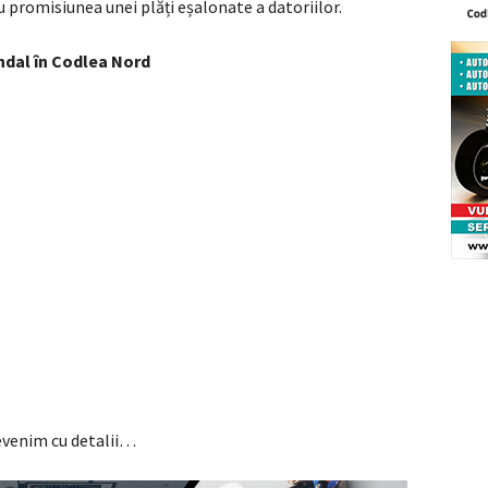
cu promisiunea unei plăți eșalonate a datoriilor.
ndal în Codlea Nord
venim cu detalii…