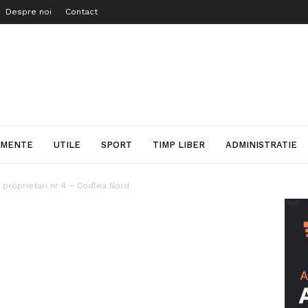
Despre noi
Contact
IMENTE
UTILE
SPORT
TIMP LIBER
ADMINISTRATIE
 proprietari nr 4 – Codlea Nord