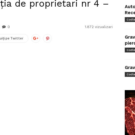
ția de proprietari nr 4 –
Auto
Rec
Codl
0
1.872 vizualizari
Grav
uiți pe Twitter
pier
Codl
Grav
Codl