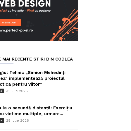
E MAI RECENTE STIRI DIN CODLEA
giul Tehnic „Simion Mehedinți
ea” implementează proiectul
ctica pentru viitor”
31 iulie 2026
ea
a la o secundă distanță: Exercițiu
cu victime multiple, urmare...
29 iulie 2026
ea