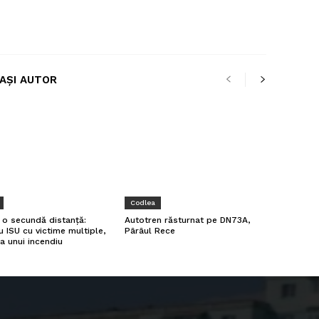
LAȘI AUTOR
Codlea
a o secundă distanță:
Autotren răsturnat pe DN73A,
u ISU cu victime multiple,
Pârâul Rece
a unui incendiu