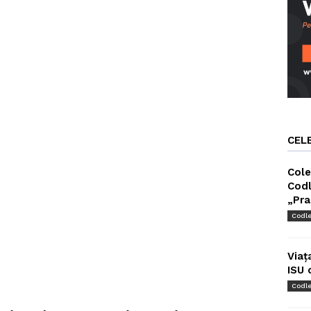
CEL
Cole
Codl
„Pra
Codl
Viaț
ISU 
Codl