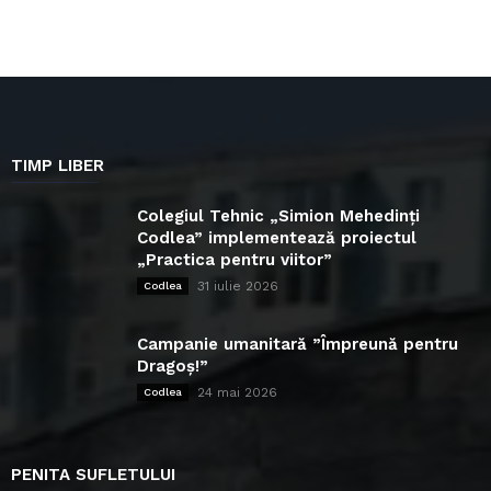
TIMP LIBER
Colegiul Tehnic „Simion Mehedinți
Codlea” implementează proiectul
„Practica pentru viitor”
31 iulie 2026
Codlea
Campanie umanitară ”Împreună pentru
Dragoș!”
24 mai 2026
Codlea
PENITA SUFLETULUI