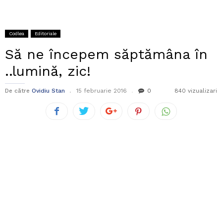
Codlea
Editoriale
Să ne începem săptămâna în
..lumină, zic!
De către
Ovidiu Stan
15 februarie 2016
0
840 vizualizari