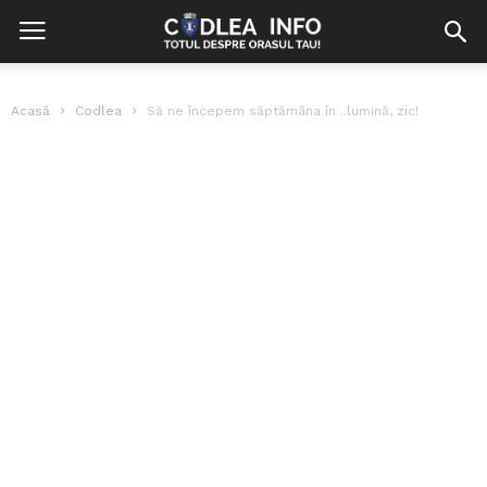
Acasă
Codlea
Să ne începem săptămâna în ..lumină, zic!