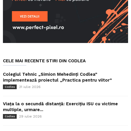
CELE MAI RECENTE STIRI DIN CODLEA
Colegiul Tehnic „Simion Mehedinți Codlea”
implementează proiectul „Practica pentru viitor”
31 iulie 2026
Codlea
Viața la o secundă distanță: Exercițiu ISU cu victime
multiple, urmare...
29 iulie 2026
Codlea