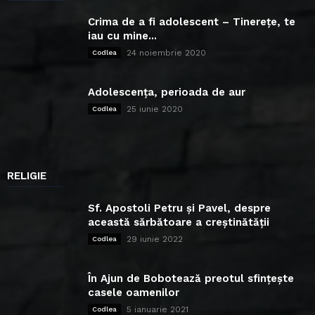
Crima de a fi adolescent – Tinerețe, te
iau cu mine...
24 noiembrie 2020
Codlea
Adolescența, perioada de aur
25 iunie 2020
Codlea
RELIGIE
Sf. Apostoli Petru și Pavel, despre
această sărbătoare a creștinătății
29 iunie 2022
Codlea
În Ajun de Bobotează preotul sfințește
casele oamenilor
5 ianuarie 2021
Codlea