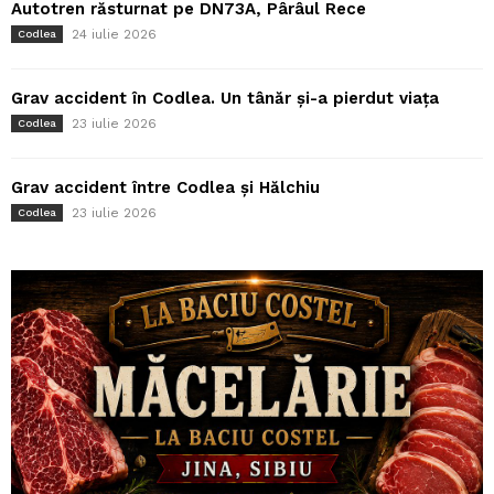
Autotren răsturnat pe DN73A, Pârâul Rece
24 iulie 2026
Codlea
Grav accident în Codlea. Un tânăr și-a pierdut viața
23 iulie 2026
Codlea
Grav accident între Codlea și Hălchiu
23 iulie 2026
Codlea