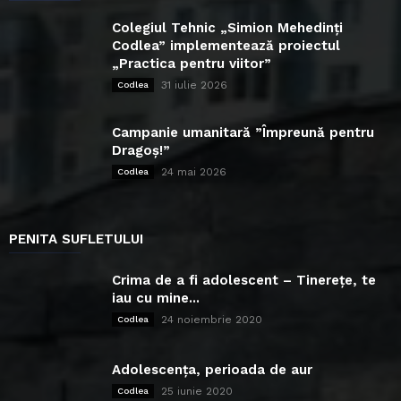
Colegiul Tehnic „Simion Mehedinți
Codlea” implementează proiectul
„Practica pentru viitor”
31 iulie 2026
Codlea
Campanie umanitară ”Împreună pentru
Dragoș!”
24 mai 2026
Codlea
PENITA SUFLETULUI
Crima de a fi adolescent – Tinerețe, te
iau cu mine...
24 noiembrie 2020
Codlea
Adolescența, perioada de aur
25 iunie 2020
Codlea