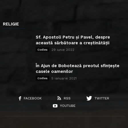
RELIGIE
Sf. Apostoli Petru și Pavel, despre
această sărbătoare a creștinătății
29 iunie 2022
Codlea
În Ajun de Bobotează preotul sfințește
casele oamenilor
5 ianuarie 2021
Codlea
FACEBOOK
RSS
TWITTER
YOUTUBE