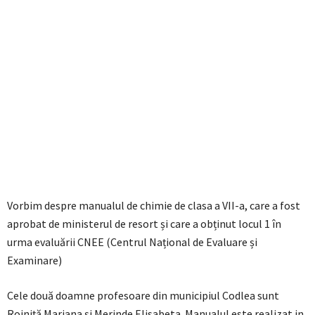
Vorbim despre manualul de chimie de clasa a VII-a, care a fost
aprobat de ministerul de resort și care a obținut locul 1 în
urma evaluării CNEE (Centrul Național de Evaluare și
Examinare)
Cele două doamne profesoare din municipiul Codlea sunt
Roiniță Mariana și Merinde Elisabeta. Manualul este realizat in