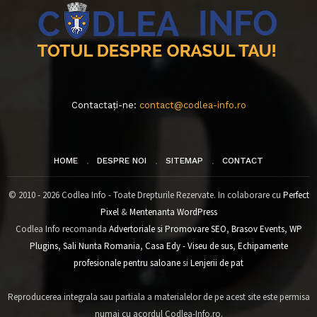
Contactați-ne:
contact@codlea-info.ro
HOME
DESPRE NOI
SITEMAP
CONTACT
© 2010 - 2026 Codlea Info - Toate Drepturile Rezervate. In colaborare cu
Perfect
Pixel
&
Mentenanta WordPress
Codlea Info recomanda
Advertoriale si Promovare SEO
,
Brasov Events
,
WP
Plugins
,
Sali Nunta Romania
,
Casa Edy - Viseu de sus
,
Echipamente
profesionale pentru saloane
si
Lenjerii de pat
Reproducerea integrala sau partiala a materialelor de pe acest site este permisa
numai cu acordul Codlea-Info.ro.