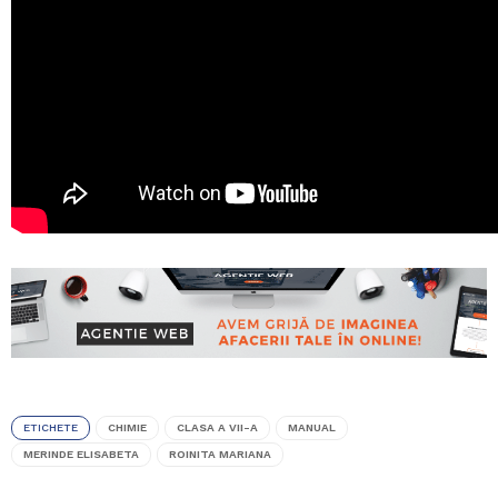
ETICHETE
CHIMIE
CLASA A VII-A
MANUAL
MERINDE ELISABETA
ROINITA MARIANA