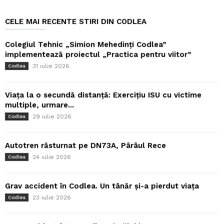
CELE MAI RECENTE STIRI DIN CODLEA
Colegiul Tehnic „Simion Mehedinți Codlea”
implementează proiectul „Practica pentru viitor”
31 iulie 2026
Codlea
Viața la o secundă distanță: Exercițiu ISU cu victime
multiple, urmare...
29 iulie 2026
Codlea
Autotren răsturnat pe DN73A, Pârâul Rece
24 iulie 2026
Codlea
Grav accident în Codlea. Un tânăr și-a pierdut viața
23 iulie 2026
Codlea