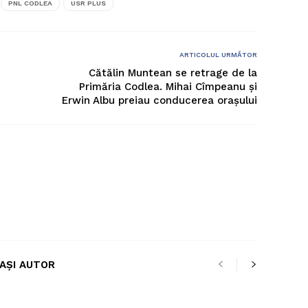
PNL CODLEA
USR PLUS
ARTICOLUL URMĂTOR
Cătălin Muntean se retrage de la
Primăria Codlea. Mihai Cîmpeanu și
Erwin Albu preiau conducerea orașului
LAȘI AUTOR