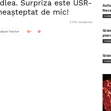
dlea. Surpriza este USR-
Auto
neașteptat de mic!
Rec
Codl
2.010 vizualizari
Grav
uiți pe Twitter
pier
Codl
Grav
Codl