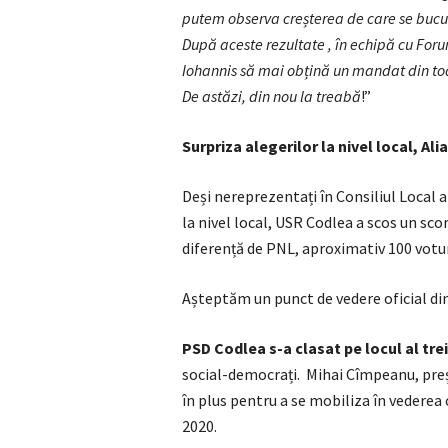
putem observa creșterea de care se bucur
După aceste rezultate , în echipă cu Fo
Iohannis să mai obțină un mandat din t
De astăzi, din nou la treabă
!”
Surpriza alegerilor la nivel local, Al
Deși nereprezentați în Consiliul Local a
la nivel local, USR Codlea a scos un sco
diferență de PNL, aproximativ 100 votur
Așteptăm un punct de vedere oficial di
PSD Codlea s-a clasat pe locul al tre
social-democrați. Mihai Cîmpeanu, pre
în plus pentru a se mobiliza în vederea 
2020.