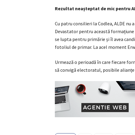
Rezultat neașteptat de mic pentru 
Cu patru consilieri la Codlea, ALDE nu a 
Devastator pentru această formațiune pol
se lupta pentru primărie și îl avea cand
fotoliul de primar. La acel moment Erwi
Urmează o perioadă în care fiecare forma
să convigă electoratul, posibile alianț