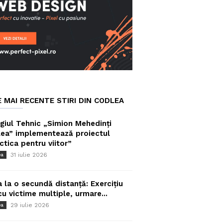
E MAI RECENTE STIRI DIN CODLEA
giul Tehnic „Simion Mehedinți
ea” implementează proiectul
ctica pentru viitor”
31 iulie 2026
ea
a la o secundă distanță: Exercițiu
cu victime multiple, urmare...
29 iulie 2026
ea