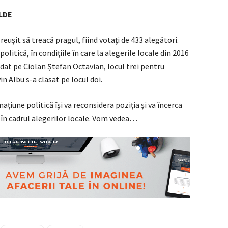
ALDE
reușit să treacă pragul, fiind votați de 433 alegători.
itică, în condițiile în care la alegerile locale din 2016
idat pe Ciolan Ștefan Octavian, locul trei pentru
n Albu s-a clasat pe locul doi.
țiune politică își va reconsidera poziția și va încerca
e în cadrul alegerilor locale. Vom vedea…