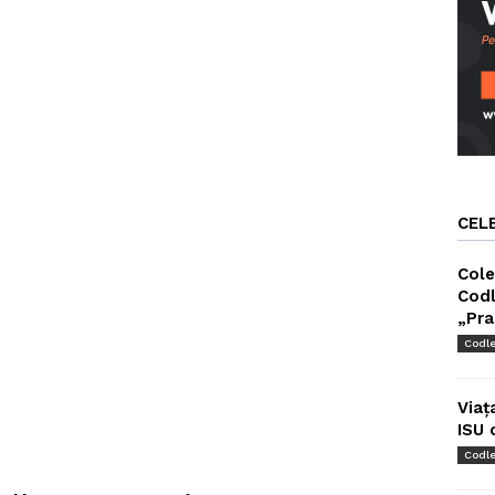
CEL
Cole
Codl
„Pra
Codl
Viaț
ISU 
Codl