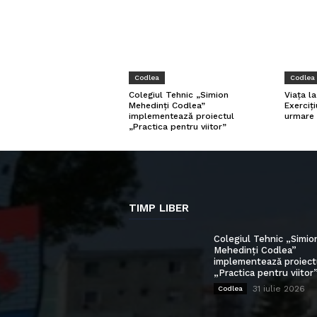
Codlea
Codlea
Viața l
Colegiul Tehnic „Simion
Exerciți
Mehedinți Codlea”
urmare 
implementează proiectul
„Practica pentru viitor”
TIMP LIBER
Colegiul Tehnic „Simio
Mehedinți Codlea”
implementează proiect
„Practica pentru viitor
31 iulie 2026
Codlea