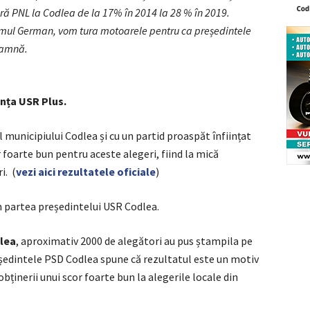
ă PNL la Codlea de la 17% în 2014 la 28 % în 2019.
rumul German, vom tura motoarele pentru ca președintele
oamnă.
ianța USR Plus.
l municipiului Codlea și cu un partid proaspăt înființat
r foarte bun pentru aceste alegeri, fiind la mică
i. (
vezi aici rezultatele oficiale
)
n partea președintelui USR Codlea.
ilea
, aproximativ 2000 de alegători au pus ștampila pe
ședintele PSD Codlea spune că rezultatul este un motiv
obținerii unui scor foarte bun la alegerile locale din