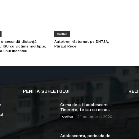
Codlea
a o secundă distanță:
Autotren răsturnat pe DN73A,
u ISU cu victime multiple,
Pârâul Rece
a unui incendiu
PENITA SUFLETULUI
RELI
n
Crima de a fi adolescent –
Tinerețe, te iau cu mine...
ul
24 noiembrie 2020
Codlea
”
Adolescența, perioada de