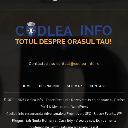
Contactați-ne:
contact@codlea-info.ro
HOME
DESPRE NOI
SITEMAP
CONTACT
© 2010 - 2026 Codlea Info - Toate Drepturile Rezervate. In colaborare cu
Perfect
Pixel
&
Mentenanta WordPress
Codlea Info recomanda
Advertoriale si Promovare SEO
,
Brasov Events
,
WP
Plugins
,
Sali Nunta Romania
,
Casa Edy - Viseu de sus
,
Echipamente
profesionale pentru saloane
si
Lenjerii de pat