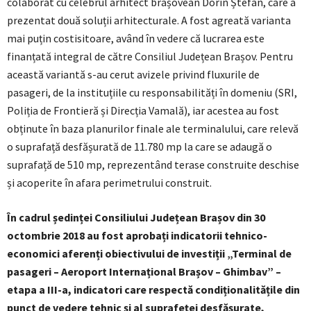
colaborat cu celebrul arhitect brașovean Dorin Ștefan, care a
prezentat două soluții arhitecturale. A fost agreată varianta
mai puțin costisitoare, având în vedere că lucrarea este
finanțată integral de către Consiliul Județean Brașov. Pentru
această variantă s-au cerut avizele privind fluxurile de
pasageri, de la instituțiile cu responsabilități în domeniu (SRI,
Poliția de Frontieră și Direcția Vamală), iar acestea au fost
obținute în baza planurilor finale ale terminalului, care relevă
o suprafață desfășurată de 11.780 mp la care se adaugă o
suprafață de 510 mp, reprezentând terase construite deschise
și acoperite în afara perimetrului construit.
În cadrul ședinței Consiliului Județean Brașov din 30
octombrie 2018 au fost aprobați indicatorii tehnico-
economici aferenți obiectivului de investiții „Terminal de
pasageri – Aeroport Internațional Brașov – Ghimbav” –
etapa a III-a, indicatori care respectă condiționalitățile din
punct de vedere tehnic și al suprafeței desfășurate,