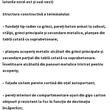
laturile nord-est și sud-vest)
Structura constructivă a terminalului:
– fundații tip radier cu grinzi, pereți beton armat la subsol,
stâlpi, grinzi principale și secundare metalice, planșee din
tablă cutată cu suprabetonare;
– planșeu acoperiș metalic alcătuit din grinzi principale și
secundare parțial din tablă cutată cu suprabetonare.
Învelitoare alcătuită din panouri metalice tristrat pentru
acoperiș;
– fațade sistem perete cortină din oțel autoportant;
– pereți interiori de compartimentare ușori din gips carton
obișnuit și rezistent la foc în funcție de destinația
încăperilor;