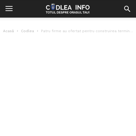
Acasă
Codlea
Patru firme au ofertat pentru construirea terminalului Aeroport Internațional Ghimbav – Brașov