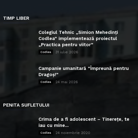
TIMP LIBER
Colegiul Tehnic „Simion Mehedinți
Codlea” implementează proiectul
„Practica pentru viitor”
31 iulie 2026
Codlea
Campanie umanitară ”Împreună pentru
Dragoș!”
24 mai 2026
Codlea
PENITA SUFLETULUI
Crima de a fi adolescent – Tinerețe, te
iau cu mine...
24 noiembrie 2020
Codlea