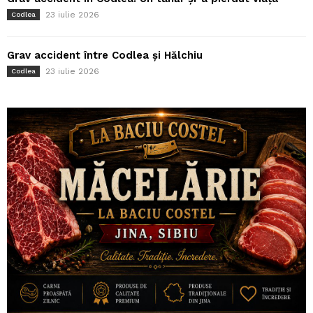
23 iulie 2026
Codlea
Grav accident între Codlea și Hălchiu
23 iulie 2026
Codlea