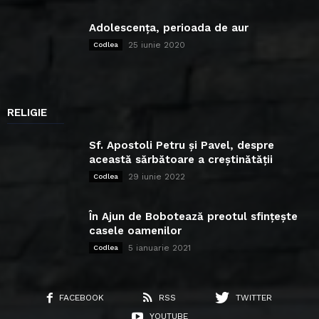
Adolescența, perioada de aur
25 iunie 2020
Codlea
RELIGIE
Sf. Apostoli Petru și Pavel, despre
această sărbătoare a creștinătății
29 iunie 2022
Codlea
În Ajun de Bobotează preotul sfințește
casele oamenilor
5 ianuarie 2021
Codlea
FACEBOOK
RSS
TWITTER
YOUTUBE