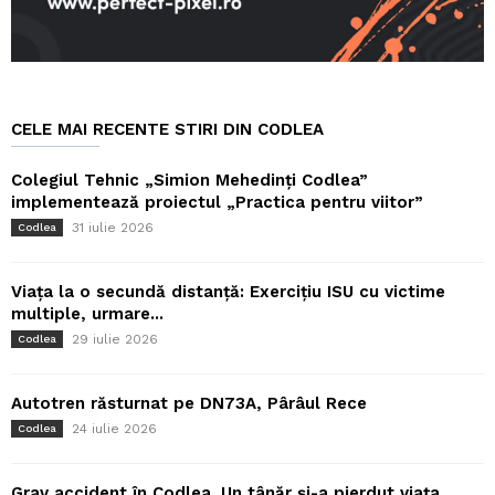
CELE MAI RECENTE STIRI DIN CODLEA
Colegiul Tehnic „Simion Mehedinți Codlea”
implementează proiectul „Practica pentru viitor”
31 iulie 2026
Codlea
Viața la o secundă distanță: Exercițiu ISU cu victime
multiple, urmare...
29 iulie 2026
Codlea
Autotren răsturnat pe DN73A, Pârâul Rece
24 iulie 2026
Codlea
Grav accident în Codlea. Un tânăr și-a pierdut viața