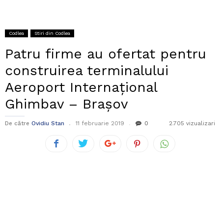
Codlea
Stiri din Codlea
Patru firme au ofertat pentru
construirea terminalului
Aeroport Internațional
Ghimbav – Brașov
De către
Ovidiu Stan
11 februarie 2019
0
2.705 vizualizari