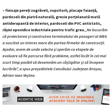
– finisaje pereți zugrăveli, vopsitorii, placaje faianță,
pardoseli din piatră naturală, gresie porțelanată mată
antiderapantă de interior, pardoseli din PVC antistatic,
rășini epoxidice industriale pentru trafic greu.
„Ne bucurăm
că proiectarea și construirea terminalului de pasageri al AIBG
a suscitat un interes mare din partea firmelor de construcții.
Așadar, avem de unde selecta și sperăm ca etapele de
evaluare să fie parcurse fără probleme, astfel încât în cel mai
scurt timp posibil să desemnăm un câștigător și să începem
lucrările”, a spus președintele Consiliului Județean Brașov,
Adrian-Ioan Veștea.