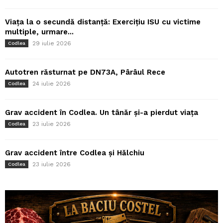
Viața la o secundă distanță: Exercițiu ISU cu victime
multiple, urmare...
29 iulie 2026
Codlea
Autotren răsturnat pe DN73A, Pârâul Rece
24 iulie 2026
Codlea
Grav accident în Codlea. Un tânăr și-a pierdut viața
23 iulie 2026
Codlea
Grav accident între Codlea și Hălchiu
23 iulie 2026
Codlea