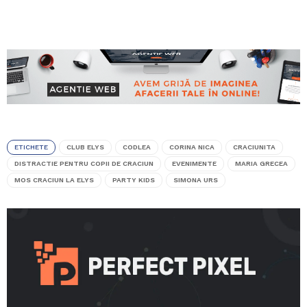
ETICHETE
CLUB ELYS
CODLEA
CORINA NICA
CRACIUNITA
DISTRACTIE PENTRU COPII DE CRACIUN
EVENIMENTE
MARIA GRECEA
MOS CRACIUN LA ELYS
PARTY KIDS
SIMONA URS