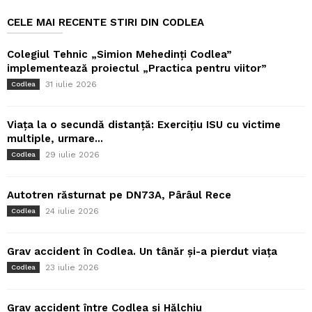
CELE MAI RECENTE STIRI DIN CODLEA
Colegiul Tehnic „Simion Mehedinți Codlea”
implementează proiectul „Practica pentru viitor”
31 iulie 2026
Codlea
Viața la o secundă distanță: Exercițiu ISU cu victime
multiple, urmare...
29 iulie 2026
Codlea
Autotren răsturnat pe DN73A, Pârâul Rece
24 iulie 2026
Codlea
Grav accident în Codlea. Un tânăr și-a pierdut viața
23 iulie 2026
Codlea
Grav accident între Codlea și Hălchiu