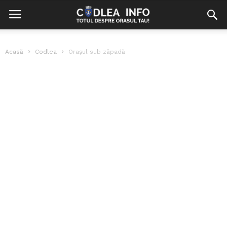
Acasă
Codlea
Orașul sub zăpadă