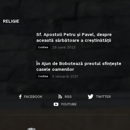
RELIGIE
Sf. Apostoli Petru și Pavel, despre
această sărbătoare a creștinătății
29 iunie 2022
Codlea
În Ajun de Bobotează preotul sfințește
casele oamenilor
5 ianuarie 2021
Codlea
FACEBOOK
RSS
TWITTER
YOUTUBE