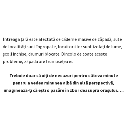
Întreaga țară este afectată de căderile masive de zăpadă, sute
de localități sunt îngropate, locuitorii lor sunt izolați de lume,
școli închise, drumuri blocate. Dincolo de toate aceste
probleme, zăpada are frumusețea ei.
Trebuie doar să uiți de necazuri pentru câteva minute
pentru a vedea minunea albă din altă perspectivă,
imaginează-ți că ești o pasăre în zbor deasupra orașului…..