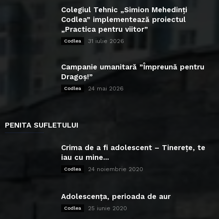
Colegiul Tehnic „Simion Mehedinți
Codlea” implementează proiectul
„Practica pentru viitor”
31 iulie 2026
Codlea
Campanie umanitară ”Împreună pentru
Dragoș!”
24 mai 2026
Codlea
PENITA SUFLETULUI
Crima de a fi adolescent – Tinerețe, te
iau cu mine...
24 noiembrie 2020
Codlea
Adolescența, perioada de aur
25 iunie 2020
Codlea