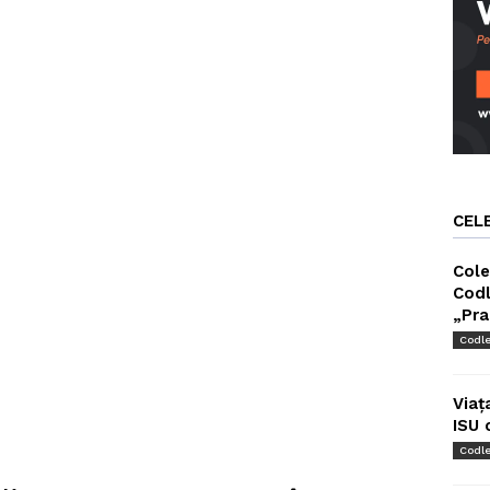
CEL
Cole
Codl
„Pra
Codl
Viaț
ISU 
Codl