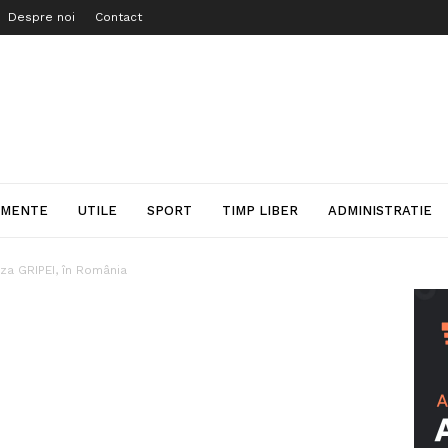
Despre noi
Contact
IMENTE
UTILE
SPORT
TIMP LIBER
ADMINISTRATIE
za GRIPEI, în România