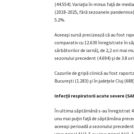
(44.554). Variaţia în minus faţă de medi
(2018-2025, fără sezoanele pandemice) 
5.2%.
Aceeaşi sursă precizează că au fost rapo
comparativ cu 12.630 înregistrate în 
sărbătorilor de iarnă), de 2,2 ori mai 
sezonului precedent (4.694) şi de 3.8 or
Cazurile de gripă clinică au fost raport
Bucureşti (1.283) şi în judeţele Cluj (68
Infecții respiratorii acute severe (SA
În ultima săptămână s-au înregistrat 44 
unu mai puţin faţă de săptămâna preced
aceeaşi perioadă a sezonului precedent 