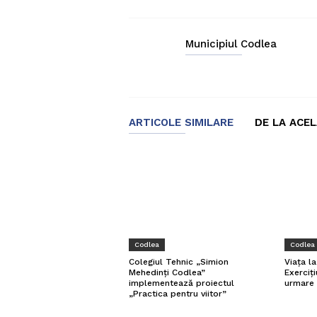
Municipiul Codlea
ARTICOLE SIMILARE
DE LA ACE
Codlea
Codlea
Viața l
Colegiul Tehnic „Simion
Exerciți
Mehedinți Codlea”
urmare 
implementează proiectul
„Practica pentru viitor”