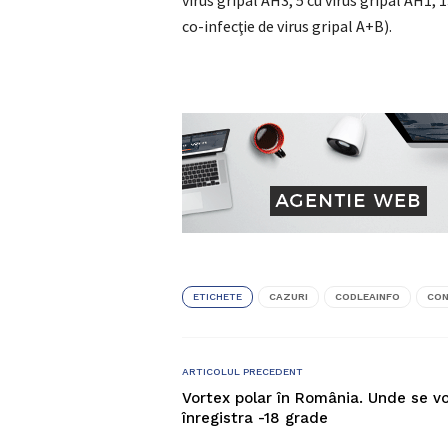
virus gripal AH3, 5 cu virus gripal AH1, 1
co-infecţie de virus gripal A+B).
ETICHETE
CAZURI
CODLEAINFO
CON
ARTICOLUL PRECEDENT
Vortex polar în România. Unde se v
înregistra -18 grade