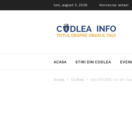
luni, august 3, 2026
Horoscop astazi
Codlea
Info
ACASA
STIRI DIN CODLEA
EVEN
Acasă
Codlea
Opt DECESE noi din cau