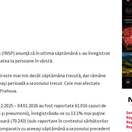
ă (INSP) anunță că în ultima săptămână s-au înregistrat
tatea la persoane în vârstă.
orii este mai mic decât săptămâna trecută, dar rămâne
ași perioadă a sezonului trecut. Cele mai afectate
 Prahova.
12.2025 – 04.01.2026 au fost raportate 61.016 cazuri de
CRS şi pneumonii), înregistrându-se cu 13.1% mai puţine
ară (70.243) (sub-raportare în contextul sărbătorilor
 comparativ cu aceeaşi săptămână a sezonului precedent