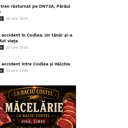
tren răsturnat pe DN73A, Pârâul
e
24 iulie 2026
ea
 accident în Codlea. Un tânăr și-a
dut viața
23 iulie 2026
ea
 accident între Codlea și Hălchiu
23 iulie 2026
ea