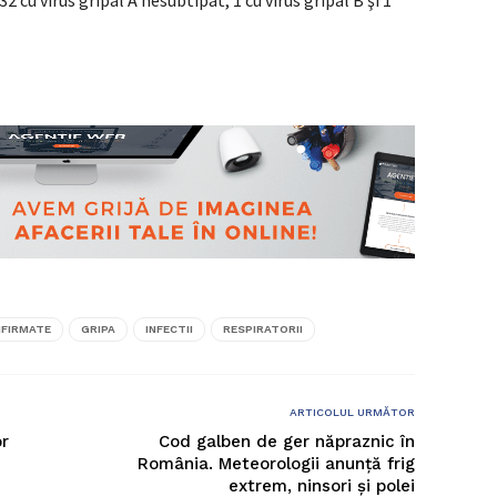
32 cu virus gripal A nesubtipat, 1 cu virus gripal B şi 1
FIRMATE
GRIPA
INFECTII
RESPIRATORII
ARTICOLUL URMĂTOR
or
Cod galben de ger năpraznic în
România. Meteorologii anunță frig
extrem, ninsori și polei