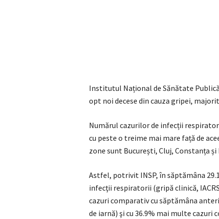
Institutul Național de Sănătate Public
opt noi decese din cauza gripei, majori
Numărul cazurilor de infecții respirat
cu peste o treime mai mare față de acee
zone sunt București, Cluj, Constanța și
Astfel, potrivit INSP, în săptămâna 29.
infecţii respiratorii (gripă clinică, IA
cazuri comparativ cu săptămâna anterio
de iarnă) şi cu 36.9% mai multe cazuri