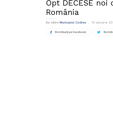
Opt DECESE noi d
România
De către
Municipiul Codlea
10 ianuarie 2
Distribuiți pe Facebook
Distrib