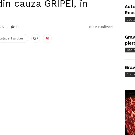
in cauza GRIPEI, în
Auto
Rec
Codl
026
0
60 vizualizari
Grav
uiți pe Twitter
pier
Codl
Grav
Codl