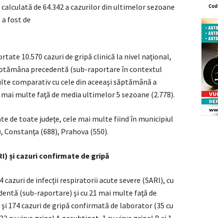
a calculată de 64.342 a cazurilor din ultimelor sezoane
a fost de
rtate 10.570 cazuri de gripă clinică la nivel naţional,
săptămâna precedentă (sub-raportare în contextul
multe comparativ cu cele din aceeaşi săptămână a
i mai multe faţă de media ultimelor 5 sezoane (2.778).
ate de toate judeţe, cele mai multe fiind în municipiul
8), Constanţa (688), Prahova (550).
RI) și cazuri confirmate de gripă
cazuri de infecţii respiratorii acute severe (SARI), cu
entă (sub-raportare) şi cu 21 mai multe faţă de
şi 174 cazuri de gripă confirmată de laborator (35 cu