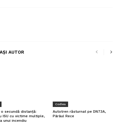
LAȘI AUTOR
Codlea
a o secundă distanță:
Autotren răsturnat pe DN73A,
u ISU cu victime multiple,
Pârâul Rece
a unui incendiu