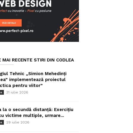
E MAI RECENTE STIRI DIN CODLEA
giul Tehnic „Simion Mehedinți
ea” implementează proiectul
ctica pentru viitor”
31 iulie 2026
ea
a la o secundă distanță: Exercițiu
cu victime multiple, urmare...
29 iulie 2026
ea