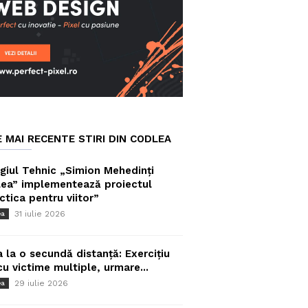
E MAI RECENTE STIRI DIN CODLEA
giul Tehnic „Simion Mehedinți
ea” implementează proiectul
ctica pentru viitor”
31 iulie 2026
ea
a la o secundă distanță: Exercițiu
cu victime multiple, urmare...
29 iulie 2026
ea