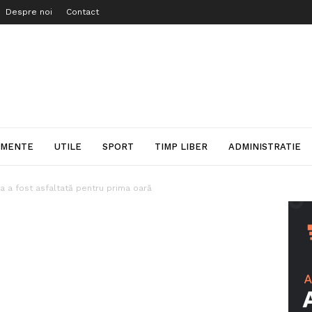
Despre noi
Contact
IMENTE
UTILE
SPORT
TIMP LIBER
ADMINISTRATIE
a a fost asfaltată pentru prima oară