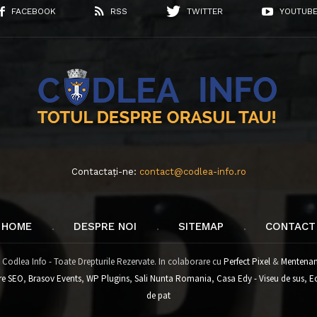
FACEBOOK
RSS
TWITTER
YOUTUB
Contactați-ne:
contact@codlea-info.ro
HOME
DESPRE NOI
SITEMAP
CONTACT
 Codlea Info - Toate Drepturile Rezervate. In colaborare cu
Perfect Pixel
&
Mentenan
re SEO
,
Brasov Events
,
WP Plugins
,
Sali Nunta Romania
,
Casa Edy - Viseu de sus
,
E
de pat