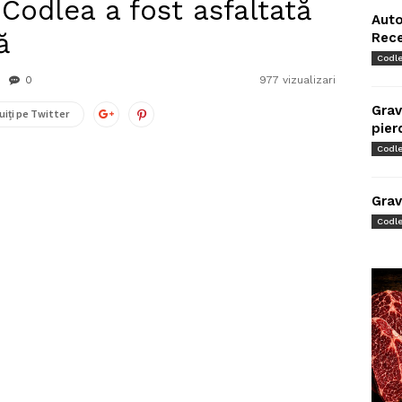
 Codlea a fost asfaltată
Auto
ă
Rec
Codl
0
977 vizualizari
Grav
uiți pe Twitter
pier
Codl
Grav
Codl