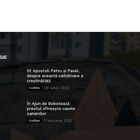
GIE
Sf. Apostoli Petru și Pavel,
despre această sărbătoare a
creștinătății
29 iunie 2022
Codlea
În Ajun de Bobotează
preotul sfințește casele
oamenilor
5 ianuarie 2021
Codlea