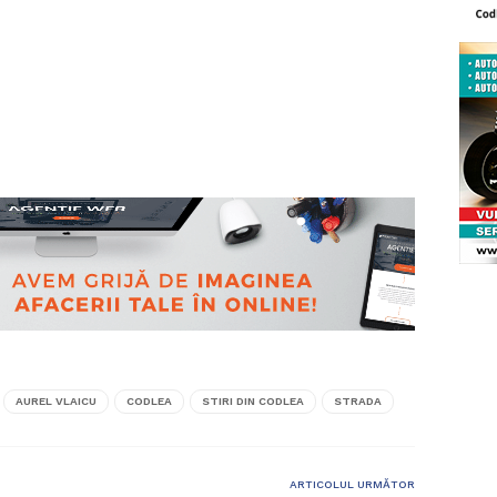
AUREL VLAICU
CODLEA
STIRI DIN CODLEA
STRADA
ARTICOLUL URMĂTOR