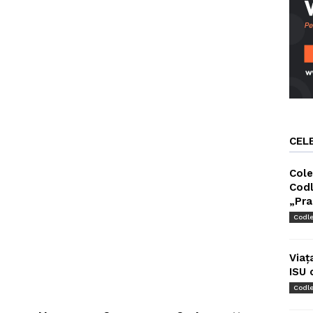
CEL
Cole
Codl
„Pra
Codl
Viaț
ISU 
Codl