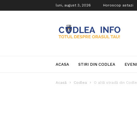
luni, august 3, 2026
Horoscop astazi
Codlea
Info
ACASA
STIRI DIN CODLEA
EVEN
Acasă
Codlea
O altă stradă din Codle