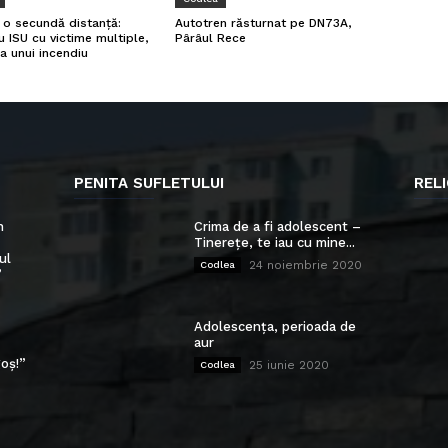
a o secundă distanță:
Autotren răsturnat pe DN73A,
u ISU cu victime multiple,
Pârâul Rece
a unui incendiu
PENITA SUFLETULUI
RELI
n
Crima de a fi adolescent –
Tinerețe, te iau cu mine...
ul
24 noiembrie 2020
Codlea
”
Adolescența, perioada de
aur
oș!”
25 iunie 2020
Codlea