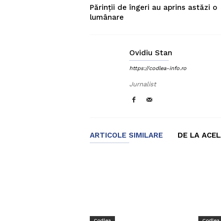
Părinții de îngeri au aprins astăzi o
lumânare
Ovidiu Stan
https://codlea-info.ro
Jurnalist
ARTICOLE SIMILARE
DE LA ACE
Codlea
Codlea