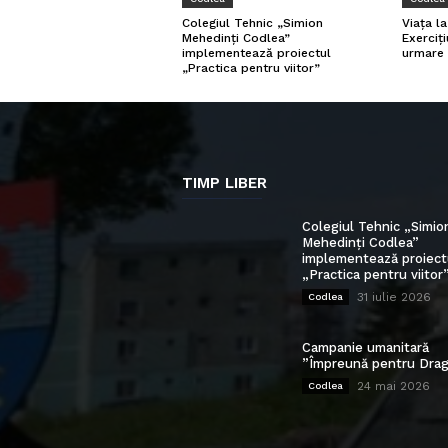
Viața l
Colegiul Tehnic „Simion
Exerciți
Mehedinți Codlea”
urmare 
implementează proiectul
„Practica pentru viitor”
TIMP LIBER
Colegiul Tehnic „Simio
Mehedinți Codlea”
implementează proiect
„Practica pentru viitor
31 iulie 2026
Codlea
Campanie umanitară
”Împreună pentru Drag
24 mai 2026
Codlea