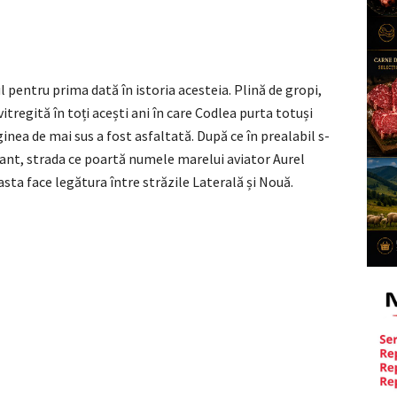
l pentru prima dată în istoria acesteia. Plină de gropi,
itregită în toți acești ani în care Codlea purta totuși
inea de mai sus a fost asfaltată. După ce în prealabil s-
drant, strada ce poartă numele marelui aviator Aurel
easta face legătura între străzile Laterală și Nouă.