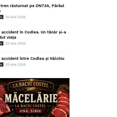
tren răsturnat pe DN73A, Pârâul
e
24 iulie 2026
ea
 accident în Codlea. Un tânăr și-a
dut viața
23 iulie 2026
ea
 accident între Codlea și Hălchiu
23 iulie 2026
ea