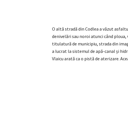
O altă stradă din Codlea a văzut asfaltu
denivelări sau noroi atunci când ploua, v
titulatură de municipiu, strada din imag
a lucrat la sistemul de apă-canal și hi
Vlaicu arată ca o pistă de aterizare. Ac