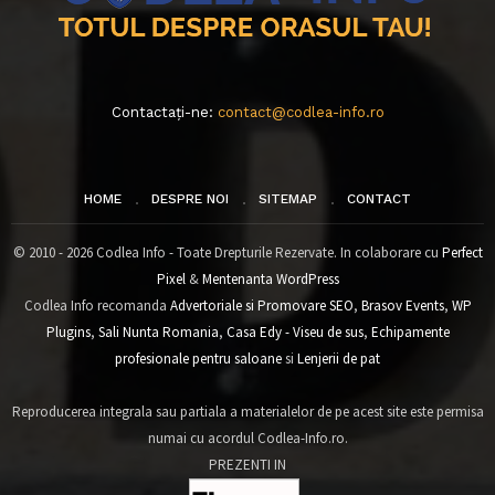
Contactați-ne:
contact@codlea-info.ro
HOME
DESPRE NOI
SITEMAP
CONTACT
© 2010 - 2026 Codlea Info - Toate Drepturile Rezervate. In colaborare cu
Perfect
Pixel
&
Mentenanta WordPress
Codlea Info recomanda
Advertoriale si Promovare SEO
,
Brasov Events
,
WP
Plugins
,
Sali Nunta Romania
,
Casa Edy - Viseu de sus
,
Echipamente
profesionale pentru saloane
si
Lenjerii de pat
Reproducerea integrala sau partiala a materialelor de pe acest site este permisa
numai cu acordul Codlea-Info.ro.
PREZENTI IN