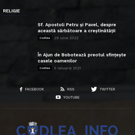
RELIGIE
Sf. Apostoli Petru și Pavel, despre
această sărbătoare a creștinătății
29 iunie 2022
Codlea
În Ajun de Bobotează preotul sfințește
casele oamenilor
5 ianuarie 2021
Codlea
FACEBOOK
RSS
TWITTER
YOUTUBE