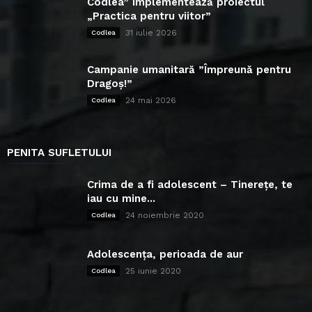
Codlea” implementează proiectul
„Practica pentru viitor”
31 iulie 2026
Codlea
Campanie umanitară ”Împreună pentru
Dragoș!”
24 mai 2026
Codlea
PENITA SUFLETULUI
Crima de a fi adolescent – Tinerețe, te
iau cu mine...
24 noiembrie 2020
Codlea
Adolescența, perioada de aur
25 iunie 2020
Codlea