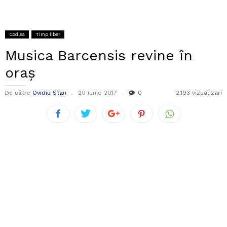
Codlea
Timp liber
Musica Barcensis revine în
oraș
De către
Ovidiu Stan
20 iunie 2017
0
2.193 vizualizari