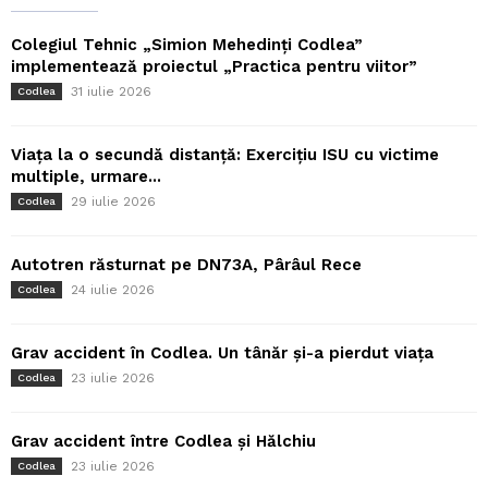
Colegiul Tehnic „Simion Mehedinți Codlea”
implementează proiectul „Practica pentru viitor”
31 iulie 2026
Codlea
Viața la o secundă distanță: Exercițiu ISU cu victime
multiple, urmare...
29 iulie 2026
Codlea
Autotren răsturnat pe DN73A, Pârâul Rece
24 iulie 2026
Codlea
Grav accident în Codlea. Un tânăr și-a pierdut viața
23 iulie 2026
Codlea
Grav accident între Codlea și Hălchiu
23 iulie 2026
Codlea