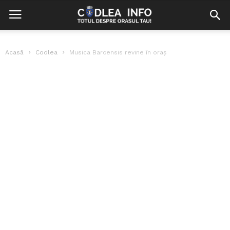
Acasă
Codlea
Musica Barcensis revine în oraș