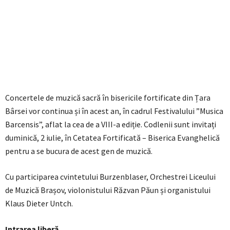
Concertele de muzică sacră în bisericile fortificate din Țara
Bârsei vor continua și în acest an, în cadrul Festivalului ”Musica
Barcensis”, aflat la cea de a VIII-a ediție. Codlenii sunt invitați
duminică, 2 iulie, în Cetatea Fortificată – Biserica Evanghelică
pentru a se bucura de acest gen de muzică.
Cu participarea cvintetului Burzenblaser, Orchestrei Liceului
de Muzică Brașov, violonistului Răzvan Păun și organistului
Klaus Dieter Untch.
Intrarea liberă.