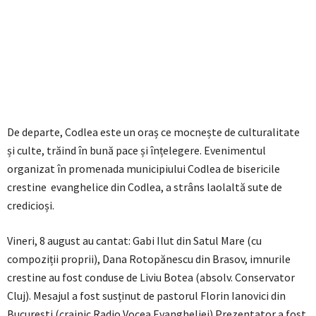
De departe, Codlea este un oraș ce mocnește de culturalitate
și culte, trăind în bună pace și înțelegere. Evenimentul
organizat în promenada municipiului Codlea de bisericile
crestine evanghelice din Codlea, a strâns laolaltă sute de
credicioși.
Vineri, 8 august au cantat: Gabi Ilut din Satul Mare (cu
compoziții proprii), Dana Rotopănescu din Brasov, imnurile
crestine au fost conduse de Liviu Botea (absolv. Conservator
Cluj). Mesajul a fost susținut de pastorul Florin Ianovici din
Bucuresti (crainic Radio Vocea Evangheliei) Prezentator a fost