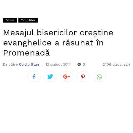
Codlea
Timp liber
Mesajul bisericilor creștine
evanghelice a răsunat în
Promenadă
De către
Ovidiu Stan
12 august 2014
3
2.106 vizualizari