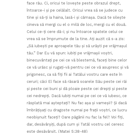
face rău. Ci, oricui te loveşte peste obrazul drept,
întoarce-i şi pe celălalt. Oricui vrea să se judece cu
tine şi să-ţi ia haina, lasă-i şi cămaşa. Dacă te sileşte
cineva să mergi cu el o milă de loc, mergi cu el două.
Celui ce-ţi cere dă-i; şi nu întoarce spatele celui ce
vrea să se împrumute de la tine. Aţi auzit că s-a zis:
„Să iubeşti pe aproapele tău şi să urăşti pe vrăjmaşul
tău.” Dar Eu vă spun: iubiţi pe vrăjmaşii voştri,
binecuvântaţi pe cei ce vă blestemă, faceţi bine celor
ce vă urăsc şi rugaţi-vă pentru cei ce vă asupresc şi vă
prigonesc, ca să fiţi fii ai Tatălui vostru care este în
ceruri; căci El face să răsară soarele Său peste cei răi
şi peste cei buni şi dă ploaie peste cei drepţi şi peste
cei nedrepţi. Dacă iubiţi numai pe cei ce vă iubesc, ce
răsplată mai aşteptaţi? Nu fac aşa şi vameşii? Şi dacă
îmbrăţişaţi cu dragoste numai pe fraţii voştri, ce lucru
neobişnuit faceţi? Oare păgânii nu fac la fel? Voi fiţi,
dar, desăvârşiţi, după cum şi Tatăl vostru cel ceresc
este desăvârşit. (Matei 5:38-48)