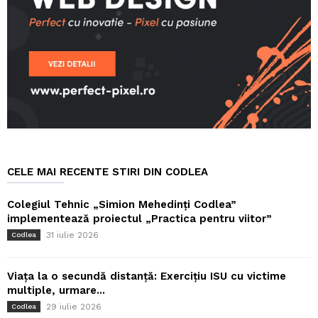
CELE MAI RECENTE STIRI DIN CODLEA
Colegiul Tehnic „Simion Mehedinți Codlea”
implementează proiectul „Practica pentru viitor”
31 iulie 2026
Codlea
Viața la o secundă distanță: Exercițiu ISU cu victime
multiple, urmare...
29 iulie 2026
Codlea