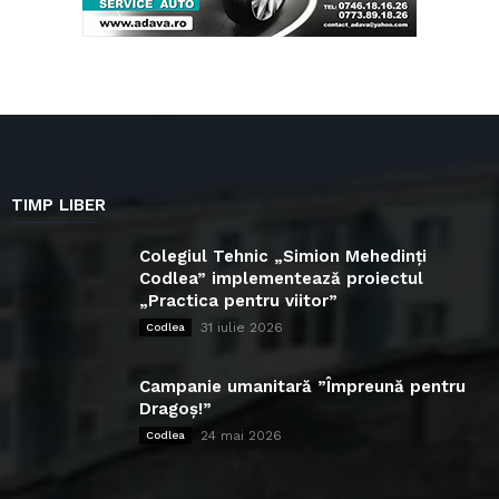
TIMP LIBER
Colegiul Tehnic „Simion Mehedinți
Codlea” implementează proiectul
„Practica pentru viitor”
31 iulie 2026
Codlea
Campanie umanitară ”Împreună pentru
Dragoș!”
24 mai 2026
Codlea