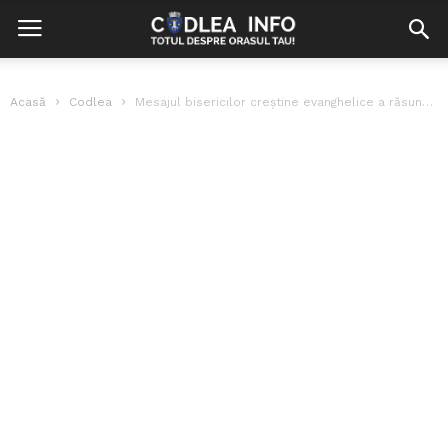
Acasă
Codlea
Mesajul bisericilor creștine evanghelice a răsunat în Promenadă