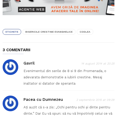
ETICHETE
BISERICILE CRESTINE EVANGHELICE
CODLEA
3 COMENTARII
Gavril
14 august 2014 at 20:25
Evenimentul din serile de 8 si 9 din Promenada, o
adevarata demonstratie a iubirii crestine. Mesaj
inaltator si datator de speranta
Pacea cu Dumnezeu
2 septembrie 2015 at 09:29
Aţi auzit că s-a zis: „Ochi pentru ochi şi dinte pentru
dinte.” Dar Eu vă spun: să nu vă împotriviţi celui ce vă