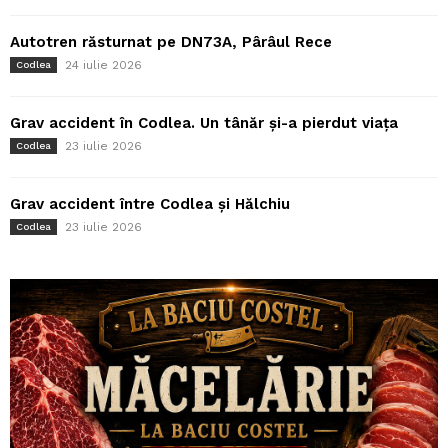
Autotren răsturnat pe DN73A, Pârâul Rece
24 iulie 2026
Codlea
Grav accident în Codlea. Un tânăr și-a pierdut viața
23 iulie 2026
Codlea
Grav accident între Codlea și Hălchiu
23 iulie 2026
Codlea