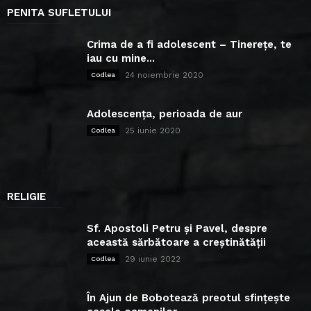
PENITA SUFLETULUI
Crima de a fi adolescent – Tinerețe, te
iau cu mine...
24 noiembrie 2020
Codlea
Adolescența, perioada de aur
25 iunie 2020
Codlea
RELIGIE
Sf. Apostoli Petru și Pavel, despre
această sărbătoare a creștinătății
29 iunie 2022
Codlea
În Ajun de Bobotează preotul sfințește