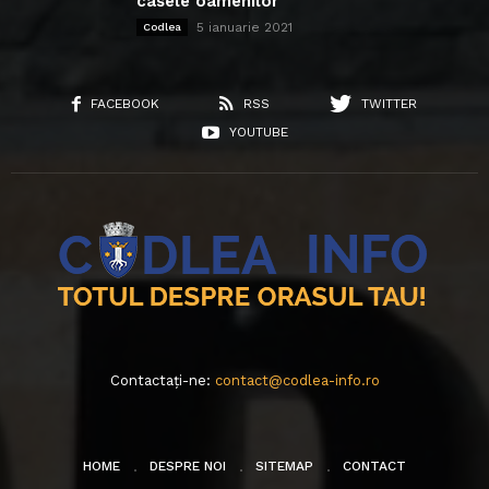
casele oamenilor
5 ianuarie 2021
Codlea
FACEBOOK
RSS
TWITTER
YOUTUBE
Contactați-ne:
contact@codlea-info.ro
HOME
DESPRE NOI
SITEMAP
CONTACT