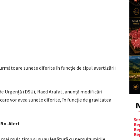
rmătoare sunete diferite în funcție de tipul avertizării
de Urgență (DSU), Raed Arafat, anunță modificări
are vor avea sunete diferite, în funcție de gravitatea
 Ro-Alert
e mai mult timp și nu au legătură cu nemulțumirile