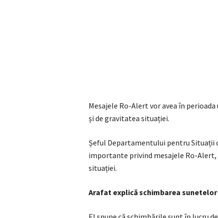
Mesajele Ro-Alert vor avea în perioada u
și de gravitatea situației.
Șeful Departamentului pentru Situații 
importante privind mesajele Ro-Alert, c
situației.
Arafat explică schimbarea sunetelor
El spune că schimbările sunt în lucru d