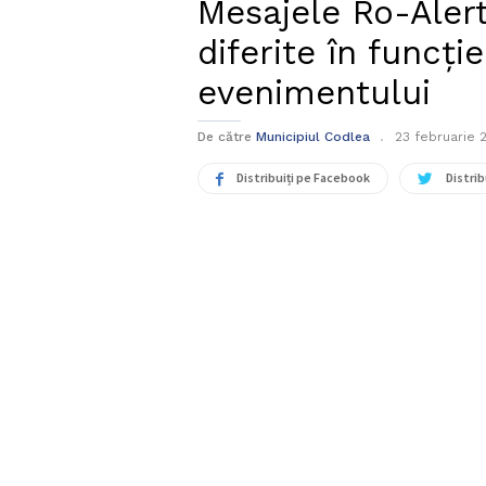
Mesajele Ro-Aler
diferite în funcți
evenimentului
De către
Municipiul Codlea
23 februarie 
Distribuiți pe Facebook
Distrib