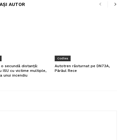
LAȘI AUTOR
Codlea
a o secundă distanță:
Autotren răsturnat pe DN73A,
u ISU cu victime multiple,
Pârâul Rece
a unui incendiu