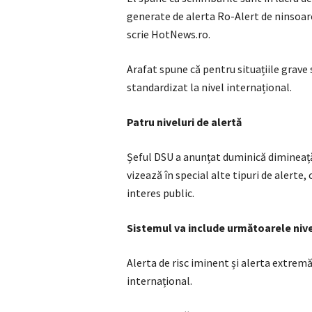
generate de alerta Ro-Alert de ninsoare
scrie HotNews.ro.
Arafat spune că pentru situațiile grav
standardizat la nivel internațional.
Patru niveluri de alertă
Șeful DSU a anunțat duminică dimineață
vizează în special alte tipuri de alerte, c
interes public.
Sistemul va include următoarele nivel
Alerta de risc iminent și alerta extremă
internațional.