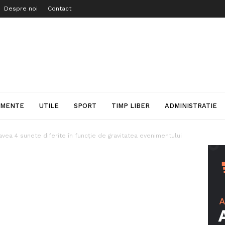
Despre noi
Contact
IMENTE
UTILE
SPORT
TIMP LIBER
ADMINISTRATIE
vea 4 sunete diferite în funcție de gravitatea evenimentului