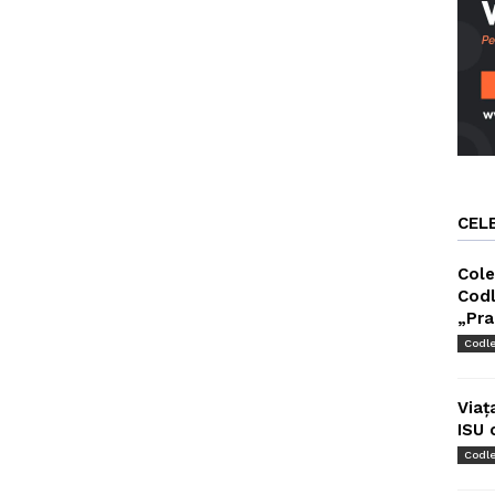
CEL
Cole
Codl
„Pra
Codl
Viaț
ISU 
Codl