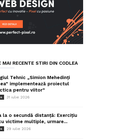
E MAI RECENTE STIRI DIN CODLEA
giul Tehnic „Simion Mehedinți
ea” implementează proiectul
ctica pentru viitor”
31 iulie 2026
ea
a la o secundă distanță: Exercițiu
cu victime multiple, urmare...
29 iulie 2026
ea