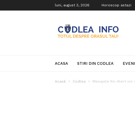
luni, august 3, 2026
Horoscop astazi
Codlea
Info
ACASA
STIRI DIN CODLEA
EVEN
Acasă
Codlea
Mesajele Ro-Alert vor a