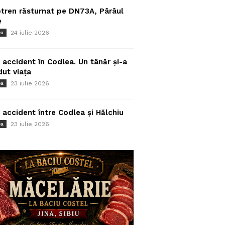
tren răsturnat pe DN73A, Pârâul
e
24 iulie 2026
ea
 accident în Codlea. Un tânăr și-a
dut viața
23 iulie 2026
ea
 accident între Codlea și Hălchiu
23 iulie 2026
ea