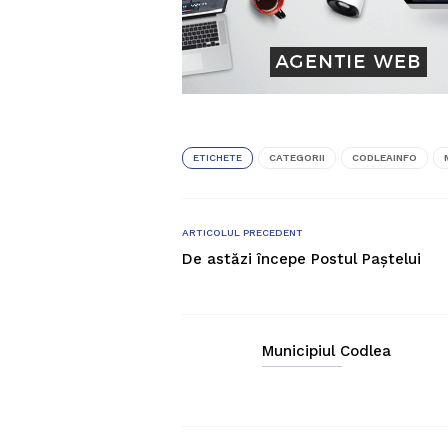
ETICHETE
CATEGORII
CODLEAINFO
ARTICOLUL PRECEDENT
De astăzi începe Postul Paştelui
Municipiul Codlea