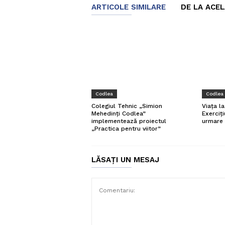
ARTICOLE SIMILARE
DE LA ACE
Codlea
Codlea
Viața l
Colegiul Tehnic „Simion
Exerciți
Mehedinți Codlea”
urmare 
implementează proiectul
„Practica pentru viitor”
LĂSAȚI UN MESAJ