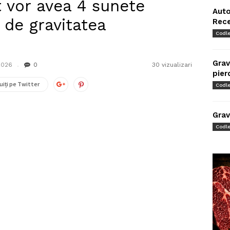
t vor avea 4 sunete
Auto
e de gravitatea
Rec
Codl
Grav
2026
0
30 vizualizari
pier
uiți pe Twitter
Codl
Grav
Codl