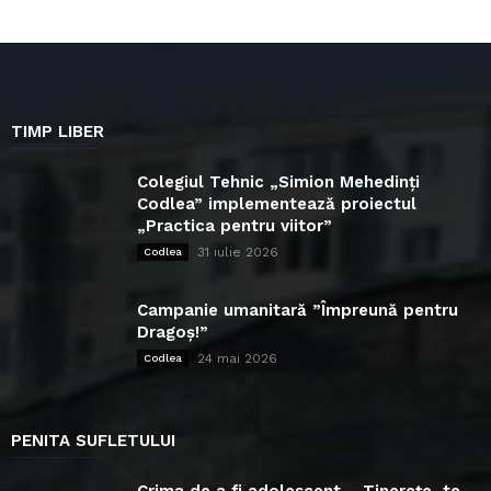
TIMP LIBER
Colegiul Tehnic „Simion Mehedinți
Codlea” implementează proiectul
„Practica pentru viitor”
31 iulie 2026
Codlea
Campanie umanitară ”Împreună pentru
Dragoș!”
24 mai 2026
Codlea
PENITA SUFLETULUI