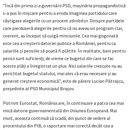
”Încă din prima zi a guvernării PSD, mașinăria propagandistică
s-a pus în mișcare pentru a eroda imaginea partidului care
câștigase alegerile cu un procent zdrobitor. Dinspre partidele
care pierduseră alegerile pentru că nu aveau un program clar,
coerent, au început să curgă minciunile. Cea mai gogonată
este cea a creșterii datoriei publice a României, pentru ca
salariile și pensiile să poată fi plătite. În realitate, bani pentru
pensii sunt suficienți, de vreme ce bugetul din care se fac
aceste plăți a înregistrat un plus. Nici salariile crescute nu au
periclitat bugetul statului, mai ales că erau necesare și au
generat creștere economică.”, este de părere Lucian Pătrașcu,
președinte al PSD Municipiul Brașov.
Potrivit Eurostat, România are, în continuare a patra cea mai
mică datorie guvernamentală din Uniunea Europeană. Mai
mult, aceasta continuă să scadă, din punct de vedere al
procentului din PIB, o raportare mai corectă decât cea a