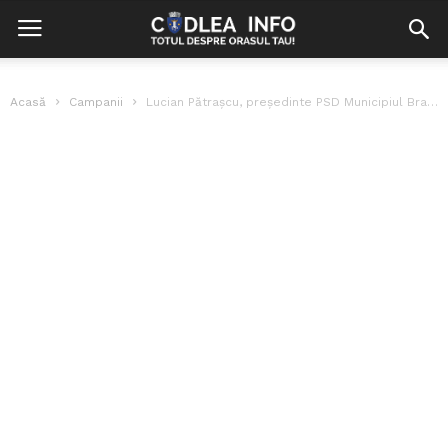
Acasă
Campanii
Lucian Pătrașcu, președinte PSD Municipiul Brașov: ”Românii pot evalua singuri situația țării...