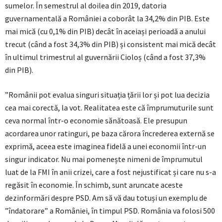
sumelor. În semestrul al doilea din 2019, datoria
guvernamentală a României a coborât la 34,2% din PIB. Este
mai mică (cu 0,1% din PIB) decât în aceiași perioadă a anului
trecut (când a fost 34,3% din PIB) și consistent mai mică decât
în ultimul trimestrul al guvernării Cioloș (când a fost 37,3%
din PIB).
”Românii pot evalua singuri situația țării lor și pot lua decizia
cea mai corectă, la vot. Realitatea este că împrumuturile sunt
ceva normal într-o economie sănătoasă. Ele presupun
acordarea unor ratinguri, pe baza cărora încrederea externă se
exprimă, aceea este imaginea fidelă a unei economii într-un
singur indicator. Nu mai pomenește nimeni de împrumutul
luat de la FMI în anii crizei, care a fost nejustificat și care nu s-a
regăsit în economie. În schimb, sunt aruncate aceste
dezinformări despre PSD. Am să vă dau totuși un exemplu de
”îndatorare” a României, în timpul PSD. România va folosi 500