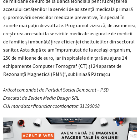
de milioane de euro de la Banca Mondială pentru creșterea
accesului cetățenilor la servicii de asistență medicală primară
și promovării serviciilor medicale preventive, în special în
zonele mai puțin dezvoltate. Programul vizează, de asemenea,
creșterea accesului la serviciile medicale asigurate de medicii
de familie și îmbunătățirea eficienței cheltuielilor din sectorul
sanitar. Asta după ce am împrumutat de la același organism,
250 de milioane de euro, iar în spitalele din țară au ajuns 14
echipamente Computer Tomograf (CT) şi 24 aparate de
Rezonanţă Magnetică (RMN)”, subliniază Pătrașcu
Articol comandat de Partidul Social Democrat – PSD
Executat de Zeiden Media Design SRL
CUI mandatar financiar coordonator: 31190008