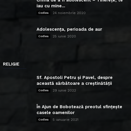
Crima de a fi adolescent – Tinerețe, te
iau cu mine...
24 noiembrie 2020
Codlea
Adolescența, perioada de aur
25 iunie 2020
Codlea
RELIGIE
Sf. Apostoli Petru și Pavel, despre
această sărbătoare a creștinătății
29 iunie 2022
Codlea
În Ajun de Bobotează preotul sfințește
casele oamenilor
5 ianuarie 2021
Codlea