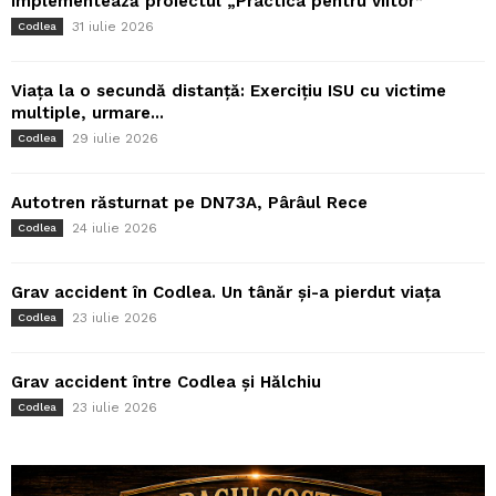
implementează proiectul „Practica pentru viitor”
31 iulie 2026
Codlea
Viața la o secundă distanță: Exercițiu ISU cu victime
multiple, urmare...
29 iulie 2026
Codlea
Autotren răsturnat pe DN73A, Pârâul Rece
24 iulie 2026
Codlea
Grav accident în Codlea. Un tânăr și-a pierdut viața
23 iulie 2026
Codlea
Grav accident între Codlea și Hălchiu
23 iulie 2026
Codlea