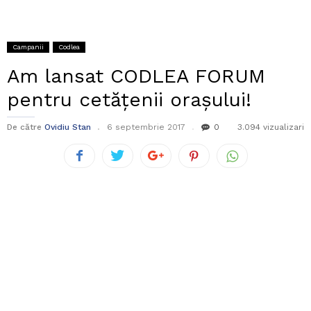
Campanii
Codlea
Am lansat CODLEA FORUM
pentru cetățenii orașului!
De către
Ovidiu Stan
6 septembrie 2017
0
3.094 vizualizari