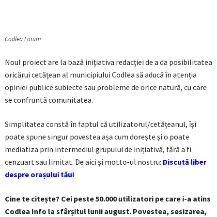
Codlea Forum
Noul proiect are la bază inițiativa redacției de a da posibilitatea
oricărui cetățean al municipiului Codlea să aducă în atenția
opiniei publice subiecte sau probleme de orice natură, cu care
se confruntă comunitatea.
Simplitatea constă în faptul că utilizatorul/cetățeanul, își
poate spune singur povestea așa cum dorește și o poate
mediatiza prin intermediul grupului de inițiativă, fără a fi
cenzuart sau limitat. De aici și motto-ul nostru:
Discută liber
despre orașului tău!
Cine te citește? Cei peste 50.000 utilizatori pe care i-a atins
Codlea Info la sfârșitul lunii august. Povestea, sesizarea,