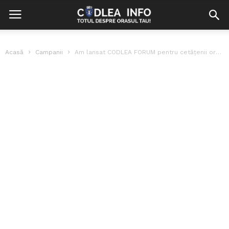
Acasă
Campanii
Am lansat CODLEA FORUM pentru cetățenii orașului!