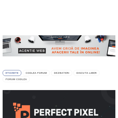
ETICHETE
CODLEA FORUM
DEZBATERI
DISCUTA LIBER
FORUM CODLEA